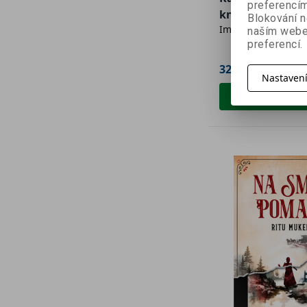
preferencím
kniha
Blokování n
Imran Mahmood
naším webe
preferencí.
323 Kč
359 Kč
Nastaven
Přidat do 