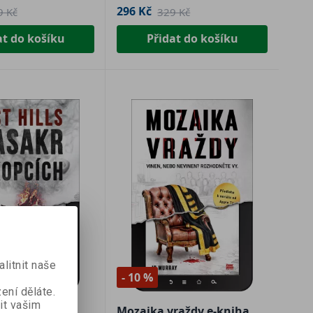
296 Kč
9 Kč
329 Kč
at do košíku
Přidat do košíku
Kč
mu
litnit naše
 na
- 10 %
e.
ení děláte.
it vašim
: Masakr v
Mozaika vraždy e-kniha