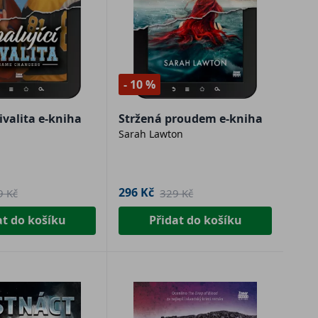
- 10 %
rivalita e-kniha
Stržená proudem e-kniha
Sarah Lawton
296 Kč
9 Kč
329 Kč
at do košíku
Přidat do košíku