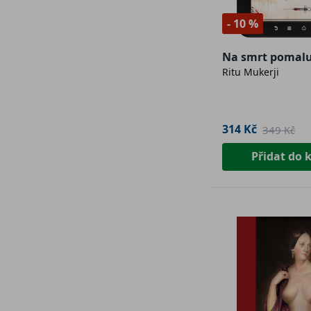
- 10 %
Na smrt pomalu
Ritu Mukerji
314 Kč
349 Kč
Přidat do 