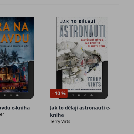
- 10 %
avdu e-kniha
Jak to dělají astronauti e-
ler
kniha
Terry Virts