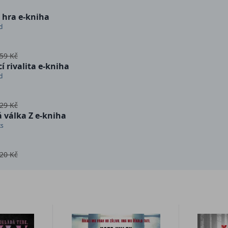
 hra e-kniha
d
59 Kč
cí rivalita e-kniha
d
29 Kč
 válka Z e-kniha
ks
20 Kč