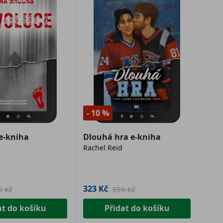
- 10 %
e-kniha
Dlouhá hra e-kniha
Rachel Reid
323 Kč
0 Kč
359 Kč
at do košíku
Přidat do košíku