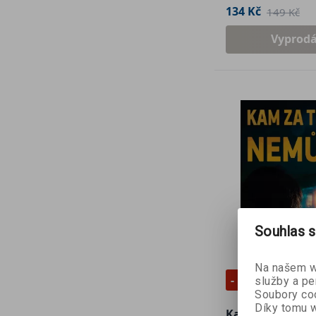
134 Kč
149 Kč
Vyprod
Souhlas s
Na našem we
- 10 %
služby a pe
Soubory coo
Díky tomu w
Kam za tebou n