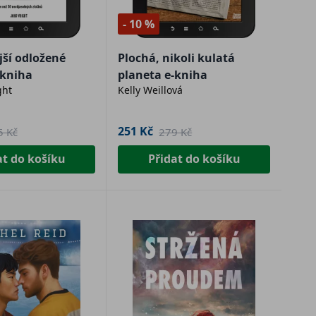
- 10 %
jší odložené
Plochá, nikoli kulatá
-kniha
planeta e-kniha
ght
Kelly Weillová
251 Kč
5 Kč
279 Kč
at do košíku
Přidat do košíku