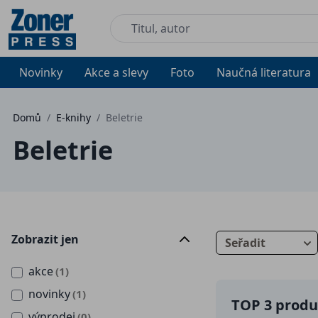
Novinky
Akce a slevy
Foto
Naučná literatura
Domů
/
E-knihy
/
Beletrie
Beletrie
Zobrazit jen
Seřadit
akce
(1)
novinky
(1)
TOP 3 produk
výprodej
(0)