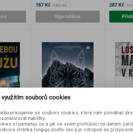
167 Kč
287 Kč
185 Kč
31
áno
Vyprodáno
Přid
SLEVA 50 
 využitím souborů cookies
Přihlaste se k naše
bu pracujeme se soubory cookies, které nám pomáhají zkva
newsletteru a
sleva
- 10 %
- 10 %
rsonalizovat nabídky.
první nákup
je Vaš
kies si pamatují, co a jak ve svém prohlížeči na daném zaříz
ebová stránka funguje podle vás a je schopná se přizpůsob
emůžu e-
Liška e-kniha
Lost Hills