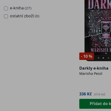
e-kniha
(27)
ostatní zboží
(0)
- 10 %
Darkly e-kniha
Marisha Pessl
336 Kč
373 Kč
Přidat do 