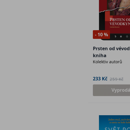
- 10 %
Prsten od vévod
kniha
Kolektiv autorů
233 Kč
259 Kč
Vyprod