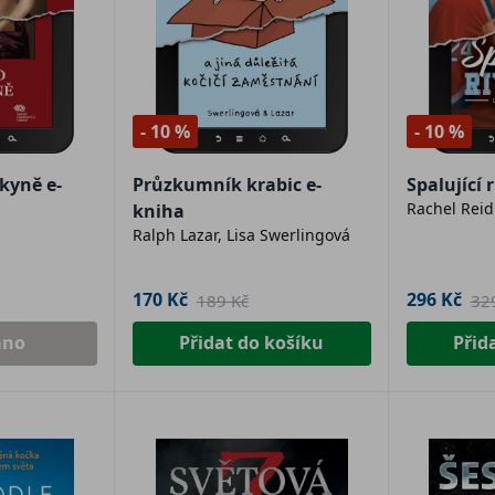
- 10 %
- 10 %
kyně e-
Průzkumník krabic e-
Spalující 
Rachel Reid
kniha
Ralph Lazar, Lisa Swerlingová
170 Kč
296 Kč
189 Kč
32
áno
Přidat do košíku
Přid