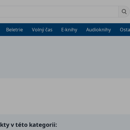
Beletrie
Volný čas
E-knihy
Audioknihy
Osta
ty v této kategorii: