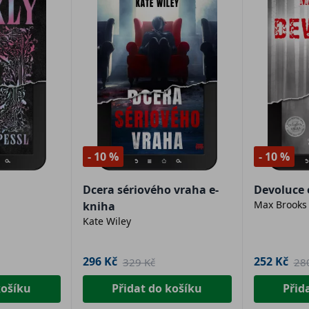
- 10 %
- 10 %
Dcera sériového vraha e-
Devoluce 
Max Brooks
kniha
Kate Wiley
296 Kč
252 Kč
329 Kč
28
košíku
Přidat do košíku
Přid