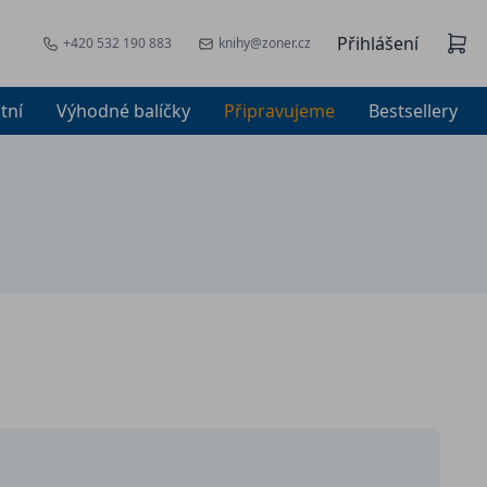
Přihlášení
+420 532 190 883
knihy@zoner.cz
tní
Výhodné balíčky
Připravujeme
Bestsellery