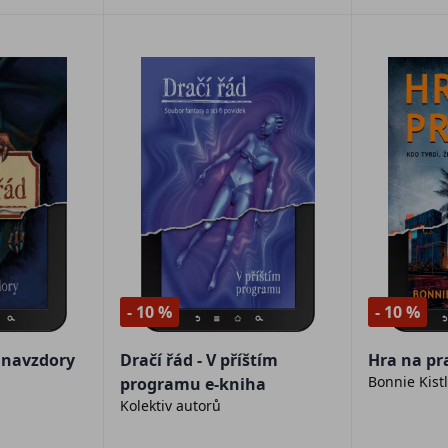
- 10 %
- 10 %
u navzdory
Dračí řád - V příštím
Hra na pr
Bonnie Kist
programu e-kniha
Kolektiv autorů