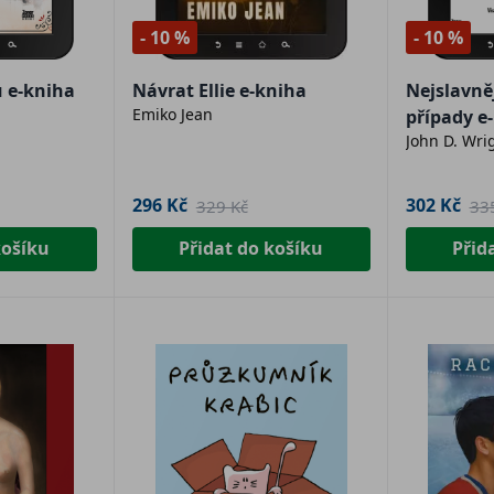
- 10 %
- 10 %
 e-kniha
Návrat Ellie e-kniha
Nejslavně
Emiko Jean
případy e
John D. Wri
296 Kč
302 Kč
329 Kč
33
košíku
Přidat do košíku
Přid