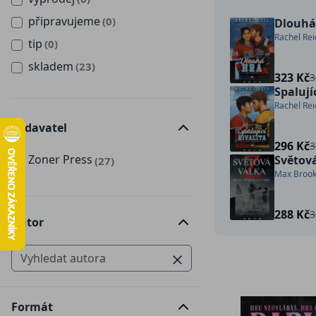
připravujeme
(0)
Dlouhá
Rachel Rei
tip
(0)
skladem
(23)
323 Kč
3
Spalují
Rachel Rei
Vydavatel
296 Kč
3
Zoner Press
Světová
(27)
Max Broo
288 Kč
3
Autor
Formát