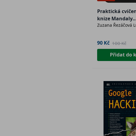
Praktická cvičen
knize Mandaly
Zuzana Řezáčová L
sebepoznání e-
90 Kč
100 Kč
Přidat do 