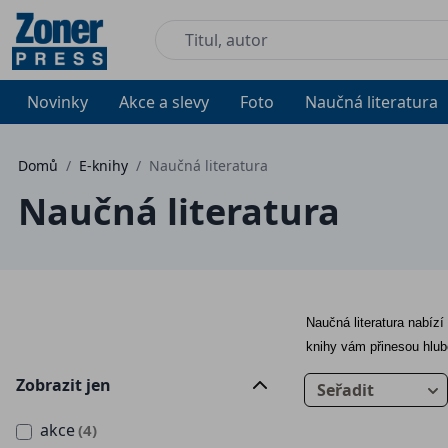
Novinky
Akce a slevy
Foto
Naučná literatura
Domů
/
E-knihy
/
Naučná literatura
Naučná literatura
Naučná literatura nabízí 
knihy vám přinesou hlub
Zobrazit jen
Seřadit
akce
(4)