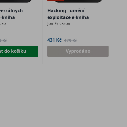
verzálnych
Hacking - umění
e-kniha
exploitace e-kniha
cko
Jon Erickson
431 Kč
9 Kč
479 Kč
at do košíku
Vyprodáno