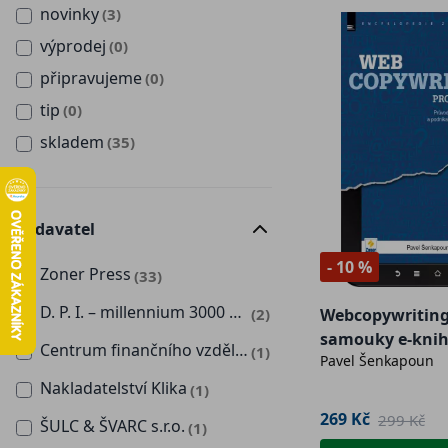
novinky
(3)
výprodej
(0)
připravujeme
(0)
tip
(0)
skladem
(35)
Vydavatel
- 10 %
Zoner Press
(33)
D. P. I. – millennium 3000 – services, s.r.o.
(2)
Webcopywriting
samouky e-kni
Centrum finančního vzdělávání
(1)
Pavel Šenkapoun
Nakladatelství Klika
(1)
269 Kč
299 Kč
ŠULC & ŠVARC s.r.o.
(1)