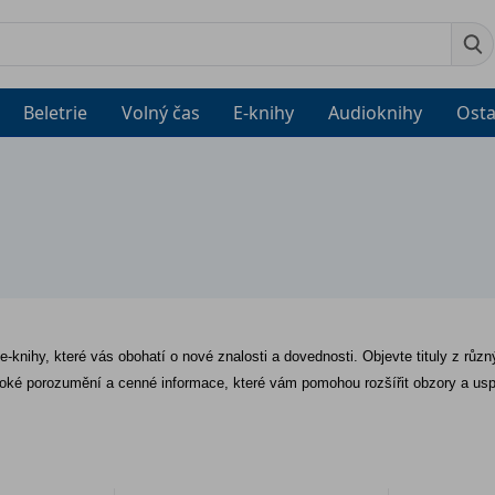
Beletrie
Volný čas
E-knihy
Audioknihy
Osta
e-knihy, které vás obohatí o nové znalosti a dovednosti. Objevte tituly z různý
oké porozumění a cenné informace, které vám pomohou rozšířit obzory a usp