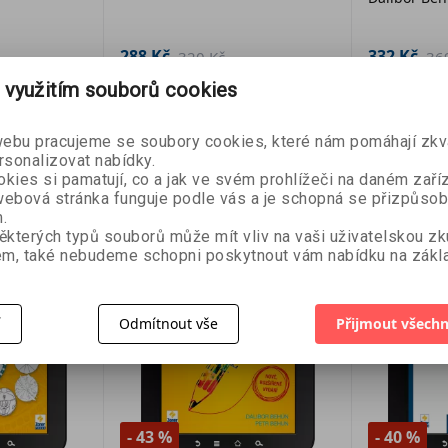
kniha
288 Kč
332 Kč
320 Kč
36
 využitím souborů cookies
košíku
Přidat do košíku
Přid
bu pracujeme se soubory cookies, které nám pomáhají zkva
rsonalizovat nabídky.
kies si pamatují, co a jak ve svém prohlížeči na daném zaříz
ebová stránka funguje podle vás a je schopná se přizpůsob
.
ěkterých typů souborů může mít vliv na vaši uživatelskou z
m, také nebudeme schopni poskytnout vám nabídku na zákla
í
Odmítnout vše
Přijmout všechn
- 43 %
- 40 %