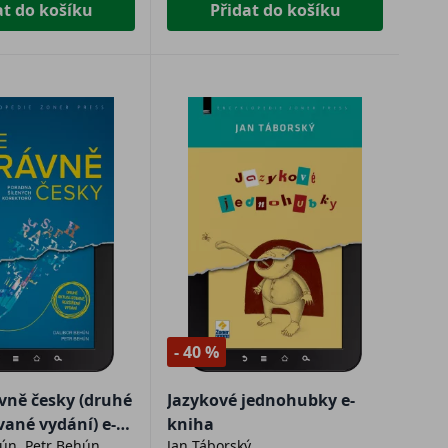
at do košíku
Přidat do košíku
- 40 %
ávně česky (druhé
Jazykové jednohubky e-
vané vydání) e-
kniha
ún, Petr Behún
Jan Táborský