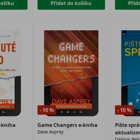
košíku
Přidat do košíku
Přid
- 10 %
- 10 %
-kniha
Game Changers e-kniha
Pište spr
Dave Asprey
aktualizo
Dalibor Beh