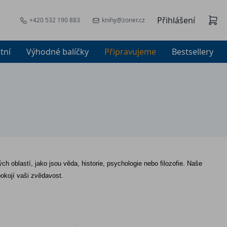
Přihlášení
+420 532 190 883
knihy@zoner.cz
tní
Výhodné balíčky
Připravujeme
Bestsellery
ch oblastí, jako jsou věda, historie, psychologie nebo filozofie. Naše 
okojí vaši zvědavost.