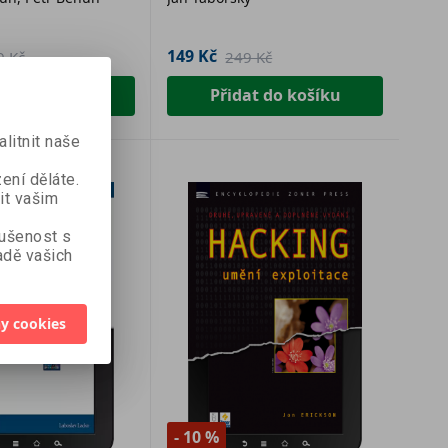
149 Kč
9 Kč
249 Kč
at do košíku
Přidat do košíku
litnit naše
ení děláte.
it vašim
kušenost s
dě vašich
y cookies
- 10 %