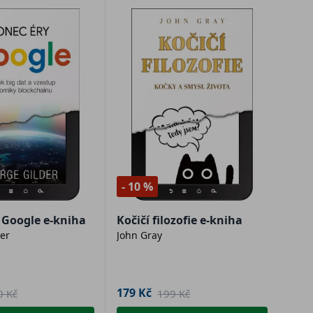
- 10 %
 Google e-kniha
Kočičí filozofie e-kniha
er
John Gray
179 Kč
0 Kč
199 Kč