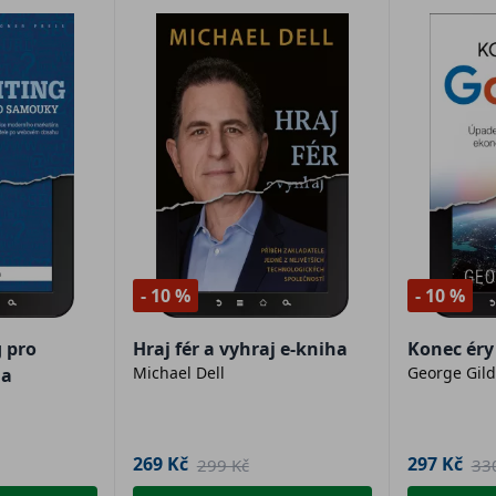
- 10 %
- 10 %
 pro
Hraj fér a vyhraj e-kniha
Konec éry
Michael Dell
George Gild
ha
269 Kč
297 Kč
299 Kč
33