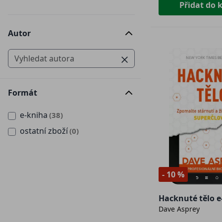
Přidat do 
Autor
Formát
e-kniha
(38)
ostatní zboží
(0)
- 10 %
Hacknuté tělo e
Dave Asprey