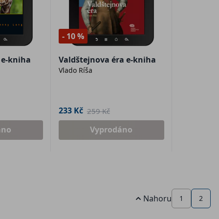
- 10 %
 e-kniha
Valdštejnova éra e-kniha
Vlado Ríša
233 Kč
259 Kč
áno
Vyprodáno
Nahoru
1
2