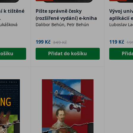
í k tištěné
Pište správně česky
Vývoj uni
(rozšířené vydání) e-kniha
aplikácií 
ukášková
Dalibor Behún, Petr Behún
Luboslav La
kniha
199 Kč
119 Kč
349 Kč
19
košíku
Přidat do košíku
Přid