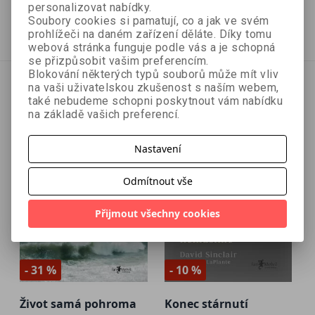
479 Kč
467 Kč
799 Kč
519 Kč
personalizovat nabídky.
Soubory cookies si pamatují, co a jak ve svém
Vyprodáno
Přidat do košíku
prohlížeči na daném zařízení děláte. Díky tomu
webová stránka funguje podle vás a je schopná
se přizpůsobit vašim preferencím.
Blokování některých typů souborů může mít vliv
na vaši uživatelskou zkušenost s naším webem,
také nebudeme schopni poskytnout vám nabídku
na základě vašich preferencí.
Nastavení
Odmítnout vše
Přijmout všechny cookies
- 31 %
- 10 %
Život samá pohroma
Konec stárnutí