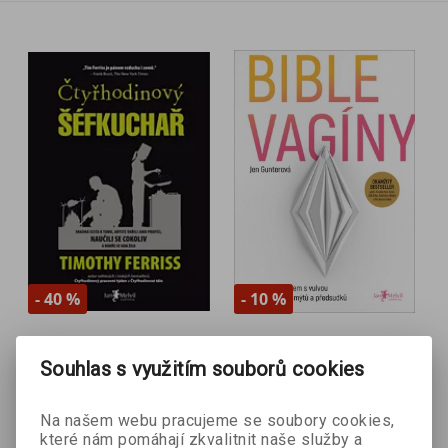
- 40 %
- 10 %
Čtyřhodinový
Bible vagíny
Souhlas s využitím souborů cookies
Jen Gunterová
šéfkuchař
Timothy Ferris
Na našem webu pracujeme se soubory cookies,
které nám pomáhají zkvalitnit naše služby a