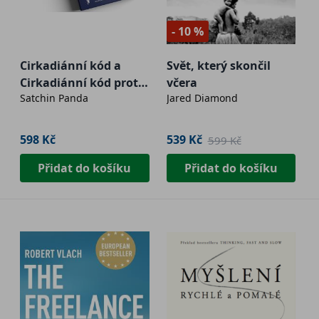
- 10 %
Cirkadiánní kód a
Svět, který skončil
Cirkadiánní kód proti
včera
Satchin Panda
Jared Diamond
cukrovce
598 Kč
539 Kč
599 Kč
Přidat do košíku
Přidat do košíku