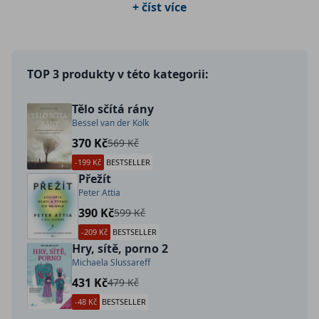
+ číst více
pro změnu návyků, tipy pro zlepšení každodenního života, nebo jen 
toužíte po nové inspiraci, naše knihy vám pomohou objevit způsoby, 
jak žít plnohodnotně a s radostí.
TOP 3 produkty v této kategorii:
Tělo sčítá rány
Bessel van der Kolk
370 Kč
569 Kč
-199 Kč
BESTSELLER
Přežít
Peter Attia
390 Kč
599 Kč
-209 Kč
BESTSELLER
Hry, sítě, porno 2
Michaela Slussareff
431 Kč
479 Kč
-48 Kč
BESTSELLER