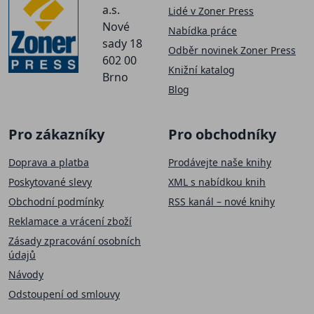
a.s.
Lidé v Zoner Press
Nové
Nabídka práce
sady 18
Odběr novinek Zoner Press
602 00
Knižní katalog
Brno
Blog
Pro zákazníky
Pro obchodníky
Doprava a platba
Prodávejte naše knihy
Poskytované slevy
XML s nabídkou knih
Obchodní podmínky
RSS kanál – nové knihy
Reklamace a vrácení zboží
Zásady zpracování osobních
údajů
Návody
Odstoupení od smlouvy