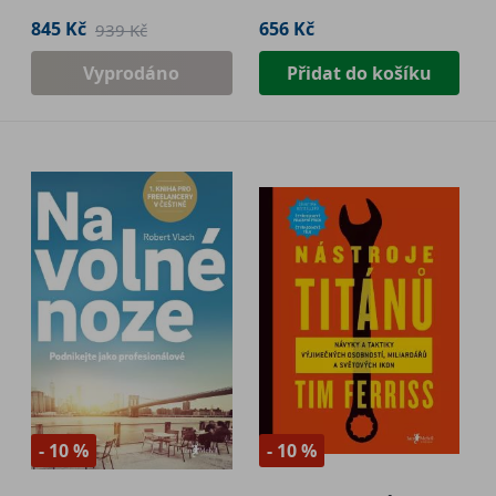
845 Kč
656 Kč
939 Kč
Vyprodáno
Přidat do košíku
- 10 %
- 10 %