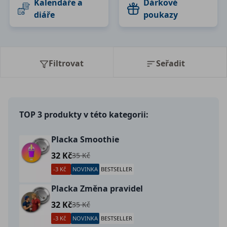
Kalendáře a
Dárkové
diáře
poukazy
Filtrovat
Seřadit
TOP 3 produkty v této kategorii:
Placka Smoothie
32 Kč
35 Kč
-3 Kč
NOVINKA
BESTSELLER
Placka Změna pravidel
32 Kč
35 Kč
-3 Kč
NOVINKA
BESTSELLER