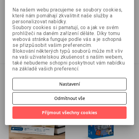
Dárkový poukaz 1000
Dárkový poukaz 500
Na našem webu pracujeme se soubory cookies,
Kč
Kč
které nám pomáhají zkvalitnit naše služby a
personalizovat nabídky.
Soubory cookies si pamatují, co a jak ve svém
prohlížeči na daném zařízení děláte. Díky tomu
1 000 Kč
500 Kč
webová stránka funguje podle vás a je schopná
se přizpůsobit vašim preferencím.
Přidat do košíku
Přidat do košíku
Blokování některých typů souborů může mít vliv
na vaši uživatelskou zkušenost s naším webem,
také nebudeme schopni poskytnout vám nabídku
na základě vašich preferencí.
Nastavení
Odmítnout vše
Přijmout všechny cookies