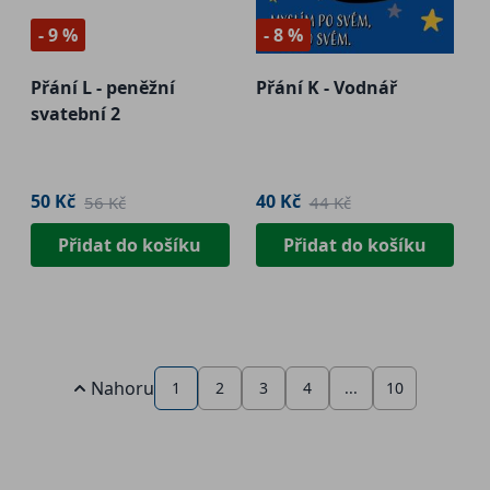
- 9 %
- 8 %
Přání L - peněžní
Přání K - Vodnář
svatební 2
50 Kč
40 Kč
56 Kč
44 Kč
Přidat do košíku
Přidat do košíku
Nahoru
1
2
3
4
...
10