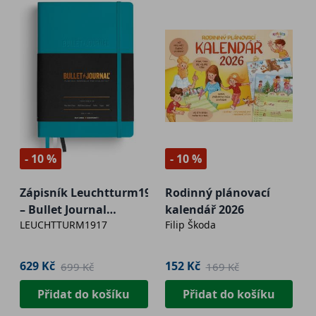
- 10 %
- 10 %
Zápisník Leuchtturm1917
Rodinný plánovací
– Bullet Journal
kalendář 2026
LEUCHTTURM1917
Filip Škoda
Edition2 - tyrkysový
629 Kč
152 Kč
699 Kč
169 Kč
Přidat do košíku
Přidat do košíku