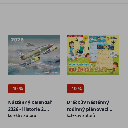
- 10 %
- 10 %
Nástěnný kalendář
Dráčkův nástěnný
2026 - Historie 2.
rodinný plánovací
kolektiv autorů
kolektiv autorů
světové války
kalendář 2026