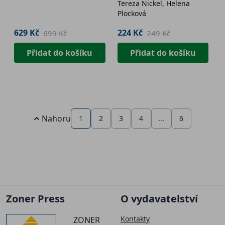
Tereza Nickel, Helena
vazba) + plakát
Plocková
629 Kč
224 Kč
699 Kč
249 Kč
Přidat do košíku
Přidat do košíku
Nahoru
1
2
3
4
...
6
Zoner Press
O vydavatelství
Kontakty
ZONER