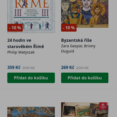
- 10 %
- 10 %
24 hodin ve
Byzantská říše
Zara Gaspar, Briony
starověkém Římě
Duguid
Philip Matyszak
359 Kč
269 Kč
399 Kč
299 Kč
Přidat do košíku
Přidat do košíku