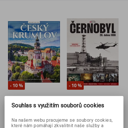
- 10 %
- 10 %
Český Krumlov
Černobyl
Souhlas s využitím souborů cookies
Veronika Řezníčková
Michael Kerrigan
Na našem webu pracujeme se soubory cookies,
které nám pomáhají zkvalitnit naše služby a