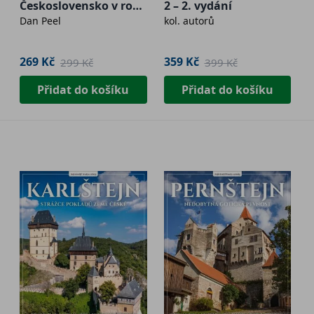
Československo v roce
2 – 2. vydání
Dan Peel
kol. autorů
1938 bránilo?
269 Kč
359 Kč
299 Kč
399 Kč
Přidat do košíku
Přidat do košíku