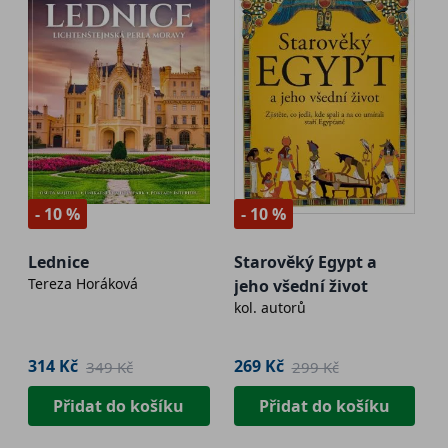
- 10 %
- 10 %
Lednice
Starověký Egypt a
Tereza Horáková
jeho všední život
kol. autorů
314 Kč
269 Kč
349 Kč
299 Kč
Přidat do košíku
Přidat do košíku