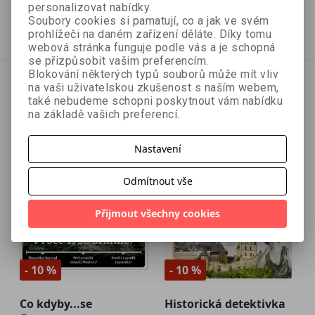
314 Kč
269 Kč
349 Kč
299 Kč
personalizovat nabídky.
Soubory cookies si pamatují, co a jak ve svém
Přidat do košíku
Přidat do košíku
prohlížeči na daném zařízení děláte. Díky tomu
webová stránka funguje podle vás a je schopná
se přizpůsobit vašim preferencím.
Blokování některých typů souborů může mít vliv
na vaši uživatelskou zkušenost s naším webem,
také nebudeme schopni poskytnout vám nabídku
na základě vašich preferencí.
Nastavení
Odmítnout vše
Přijmout všechny cookies
- 10 %
- 10 %
Co kdyby...se
Historická detektivka