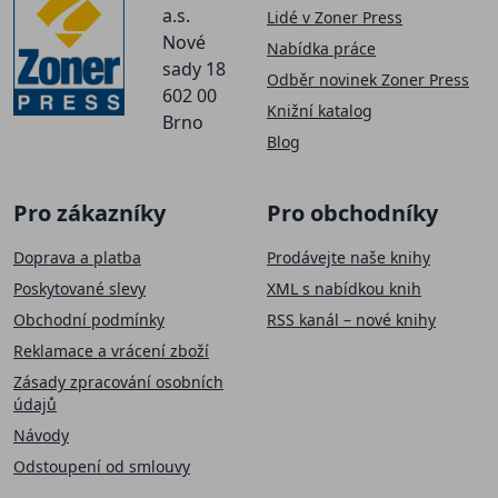
a.s.
Lidé v Zoner Press
Nové
Nabídka práce
sady 18
Odběr novinek Zoner Press
602 00
Knižní katalog
Brno
Blog
Pro zákazníky
Pro obchodníky
Doprava a platba
Prodávejte naše knihy
Poskytované slevy
XML s nabídkou knih
Obchodní podmínky
RSS kanál – nové knihy
Reklamace a vrácení zboží
Zásady zpracování osobních
údajů
Návody
Odstoupení od smlouvy