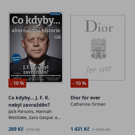
- 10 %
- 10 %
Co kdyby... J. F. K.
Dior for ever
Catherine Örmen
nebyl zavražděn?
Jack Parsons, Hannah
Westlake, Zara Gaspar a
Lora Barnes
269 Kč
1 431 Kč
299 Kč
1 590 Kč