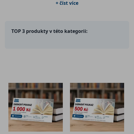
+ číst více
volba pro každou příležitost, ať už jde o narozeniny, výročí, nebo jen 
tak pro radost.
TOP 3 produkty v této kategorii: