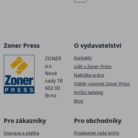
Zoner Press
O vydavatelství
Kontakty
ZONER
a.s.
Lidé v Zoner Press
Nové
Nabídka práce
sady 18
Odběr novinek Zoner Press
602 00
Knižní katalog
Brno
Blog
Pro zákazníky
Pro obchodníky
Doprava a platba
Prodávejte naše knihy