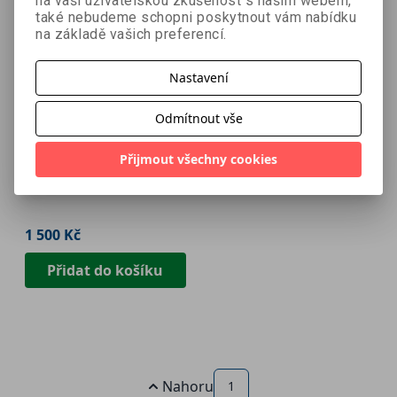
na vaši uživatelskou zkušenost s naším webem,
také nebudeme schopni poskytnout vám nabídku
na základě vašich preferencí.
Nastavení
Odmítnout vše
Dárkový poukaz 1500
Přijmout všechny cookies
Kč
1 500 Kč
Přidat do košíku
Nahoru
1