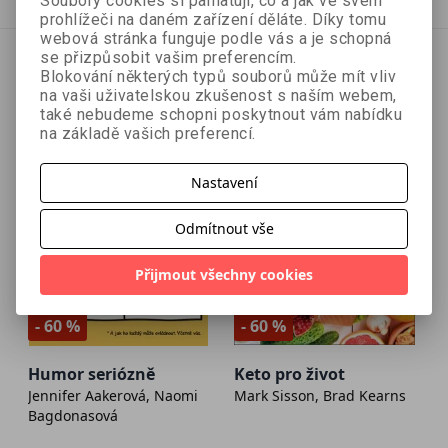
Soubory cookies si pamatují, co a jak ve svém
prohlížeči na daném zařízení děláte. Díky tomu
webová stránka funguje podle vás a je schopná
se přizpůsobit vašim preferencím.
Blokování některých typů souborů může mít vliv
na vaši uživatelskou zkušenost s naším webem,
také nebudeme schopni poskytnout vám nabídku
na základě vašich preferencí.
Nastavení
Odmítnout vše
Přijmout všechny cookies
- 60 %
- 60 %
Humor seriózně
Keto pro život
Jennifer Aakerová, Naomi
Mark Sisson, Brad Kearns
Bagdonasová