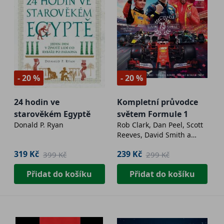
- 20 %
- 20 %
24 hodin ve
Kompletní průvodce
starověkém Egyptě
světem Formule 1
Donald P. Ryan
Rob Clark, Dan Peel, Scott
Reeves, David Smith a
další
319 Kč
239 Kč
399 Kč
299 Kč
Přidat do košíku
Přidat do košíku