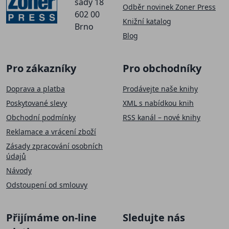
sady 18
Odběr novinek Zoner Press
602 00
Knižní katalog
Brno
Blog
Pro zákazníky
Pro obchodníky
Doprava a platba
Prodávejte naše knihy
Poskytované slevy
XML s nabídkou knih
Obchodní podmínky
RSS kanál – nové knihy
Reklamace a vrácení zboží
Zásady zpracování osobních
údajů
Návody
Odstoupení od smlouvy
SLEVA 50 Kč
Přijímáme on-line
Sledujte nás
Přihlaste se k našemu newsletteru a
sleva na první