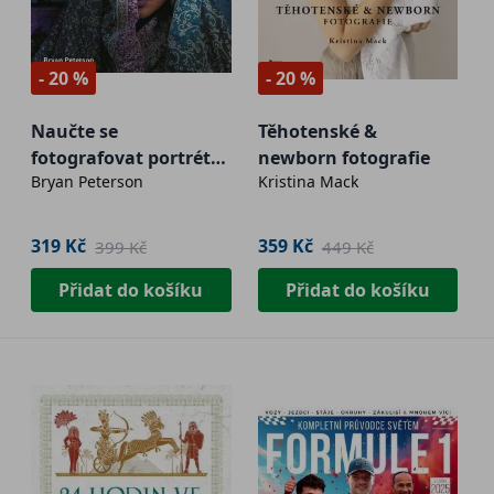
- 20 %
- 20 %
Naučte se
Těhotenské &
fotografovat portrét
newborn fotografie
Bryan Peterson
Kristina Mack
kreativně
319 Kč
359 Kč
399 Kč
449 Kč
Přidat do košíku
Přidat do košíku