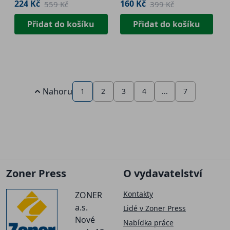
224 Kč
160 Kč
559 Kč
399 Kč
Přidat do košíku
Přidat do košíku
Nahoru
1
2
3
4
...
7
Zoner Press
O vydavatelství
Kontakty
ZONER
a.s.
Lidé v Zoner Press
Nové
Nabídka práce