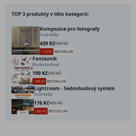
TOP 3 produkty v této kategorii:
Kompozice pro fotografy
Scott Kelby
439 Kč
549 Kč
-110 Kč
BESTSELLER
Fantazník
Blanka Kochová
199 Kč
299 Kč
-100 Kč
BESTSELLER
Lightroom - Sedmibodový systém
Scott Kelby
176 Kč
439 Kč
-263 Kč
BESTSELLER