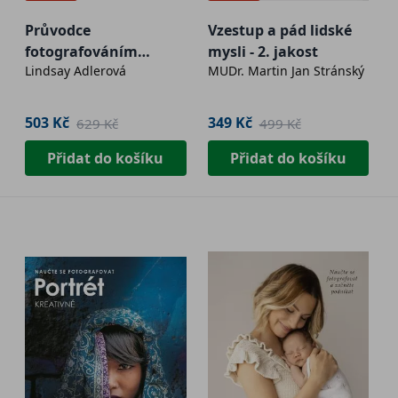
Průvodce
Vzestup a pád lidské
fotografováním
mysli - 2. jakost
Lindsay Adlerová
MUDr. Martin Jan Stránský
portrétů a postav
503 Kč
349 Kč
629 Kč
499 Kč
Přidat do košíku
Přidat do košíku