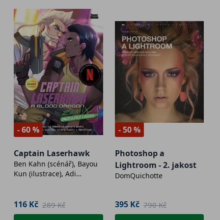
- 60 %
- 50 %
Captain Laserhawk
Photoshop a
Ben Kahn (scénář), Bayou
Lightroom - 2. jakost
Kun (ilustrace), Adi
DomQuichotte
Shankar (supervize)
116 Kč
395 Kč
289 Kč
790 Kč