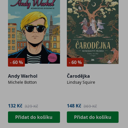
- 60 %
- 60 %
Andy Warhol
Čarodějka
Michele Botton
Lindsay Squire
132 Kč
148 Kč
329 Kč
369 Kč
Přidat do košíku
Přidat do košíku