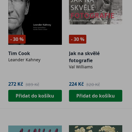
- 30 %
- 30 %
Tim Cook
Jak na skvělé
Leander Kahney
fotografie
Val Williams
272 Kč
224 Kč
389 Kč
320 Kč
Přidat do košíku
Přidat do košíku