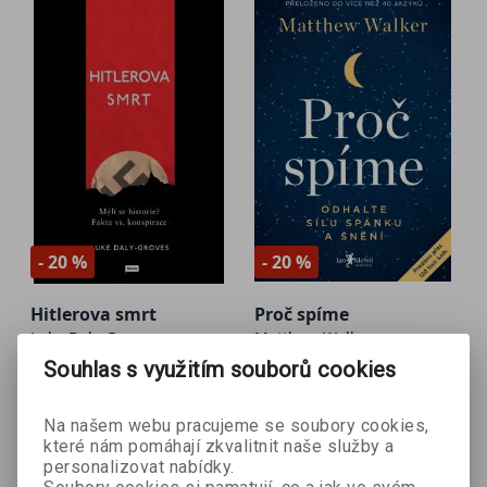
- 20 %
- 20 %
Hitlerova smrt
Proč spíme
Luke Daly-Groves
Matthew Walker
Souhlas s využitím souborů cookies
Na našem webu pracujeme se soubory cookies,
399 Kč
351 Kč
499 Kč
439 Kč
které nám pomáhají zkvalitnit naše služby a
personalizovat nabídky.
Přidat do košíku
Přidat do košíku