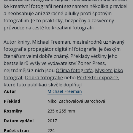
ke kreativní fotografii není seznamem několika pravidel
a neobsahuje ani zázračné pilulky proti špatným
fotografiím. Je to praktický, bezpečný a zasvěcený
průvodce na cestě ke kreativní fotografii.
Autor knihy, Michael Freeman, mezinárodně uznávaný
fotograf a propagátor digitální fotografie, je českým
čtenářům velmi dobře známý. Překlady většiny jeho
bestsellerů vyšly ve vydavatelství Zoner Press,
nejznámější z nich jsou
Očima fotografa
,
Myslete jako
fotograf
,
Dobrá fotografie
nebo
Perfektní expozice
,
které tuto publikaci skvěle doplňují.
Autor
Michael Freeman
Překlad
Nikol Zachovalová Barochová
Rozměry
235 x 255 mm
Datum vydání
2017
Počet stran
224