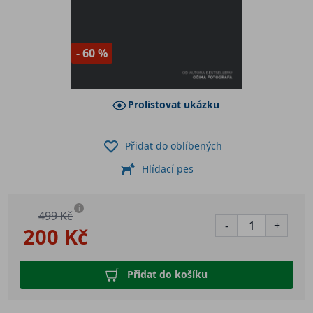
- 60 %
Prolistovat ukázku
Přidat do oblíbených
Hlídací pes
i
499 Kč
-
+
200 Kč
Přidat do košíku