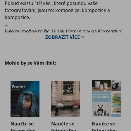
Pokud existují tři věci, které posunou vaše
fotografování, jsou to: kompozice, kompozice a
kompozice.
Bylo by možné to říci i jinak třemi slovy na K: kreativní
ZOBRAZIT
VÍCE
kompozice, kámo. To třetí slovíčko, „kámo“, je možné
dle libosti nahradit jiným, vaší přirozenosti bližším,
třeba „kapišto?“ apod. Michael Freeman ve své
nejnovější knize zúročil mnoho let své fotografické i
Mohlo by se Vám líbit:
pedagogické praxe a spolupráce s řadou vydavatelství
prestižních časopisů i publikací. Staví před fotografa
zásadní otázku: Jak jste spokojen se svými
fotografiemi? Chcete se posunout dál? A odpovídá na
ni jasně a konkrétně: Jde to, ale musíte probudit svoji
kreativitu.
Fotografující majitelé fotoaparátů jsou velmi často
sváděni vějičkami typu: Tři rady (nebo pět, deset…),
Naučte se
Naučte se
Naučte se
které hned a výrazně vylepší vaše fotografie. Tak jako
fotografova
fotografova
fotografova