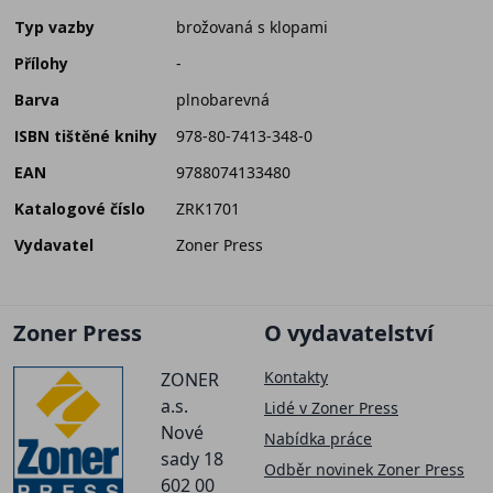
Typ vazby
brožovaná s klopami
Přílohy
-
Barva
plnobarevná
ISBN tištěné knihy
978-80-7413-348-0
EAN
9788074133480
Katalogové číslo
ZRK1701
Vydavatel
Zoner Press
Zoner Press
O vydavatelství
Kontakty
ZONER
a.s.
Lidé v Zoner Press
Nové
Nabídka práce
sady 18
Odběr novinek Zoner Press
602 00