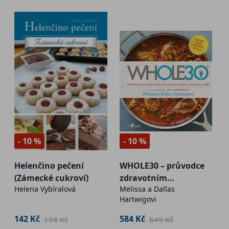
- 10 %
- 10 %
Helenčino pečení
WHOLE30 – průvodce
(Zámecké cukroví)
zdravotním
Helena Vybíralová
Melissa a Dallas
restartem, který vám
Hartwigovi
přinese svobodu v
jídle
142 Kč
584 Kč
158 Kč
649 Kč