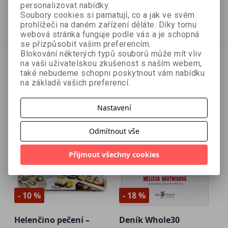
584 Kč
340 Kč
649 Kč
378 Kč
personalizovat nabídky.
Soubory cookies si pamatují, co a jak ve svém
Přidat do košíku
Přidat do košíku
prohlížeči na daném zařízení děláte. Díky tomu
webová stránka funguje podle vás a je schopná
se přizpůsobit vašim preferencím.
Blokování některých typů souborů může mít vliv
na vaši uživatelskou zkušenost s naším webem,
také nebudeme schopni poskytnout vám nabídku
na základě vašich preferencí.
Nastavení
Odmítnout vše
Přijmout všechny cookies
- 10 %
- 18 %
Helenčino pečení –
Deník Whole30