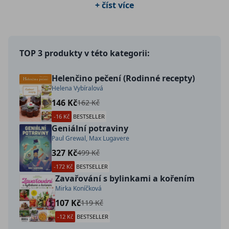
+ číst více
dovednosti.
TOP 3 produkty v této kategorii:
Helenčino pečení (Rodinné recepty)
Helena Vybíralová
146 Kč
162 Kč
-16 Kč
BESTSELLER
Geniální potraviny
Paul Grewal, Max Lugavere
327 Kč
499 Kč
-172 Kč
BESTSELLER
Zavařování s bylinkami a kořením
Mirka Koníčková
107 Kč
119 Kč
-12 Kč
BESTSELLER