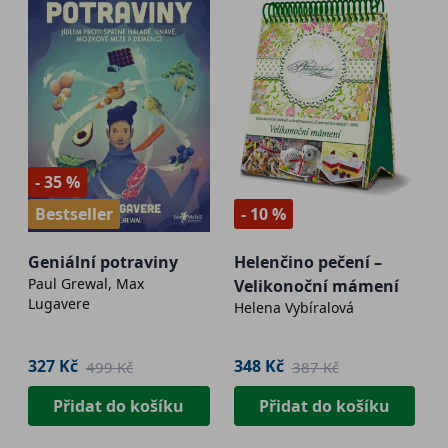
- 35 %
Bestseller
- 10 %
Geniální potraviny
Helenčino pečení –
Paul Grewal, Max
Velikonoční mámení
Lugavere
Helena Vybíralová
327 Kč
348 Kč
499 Kč
387 Kč
Přidat do košíku
Přidat do košíku