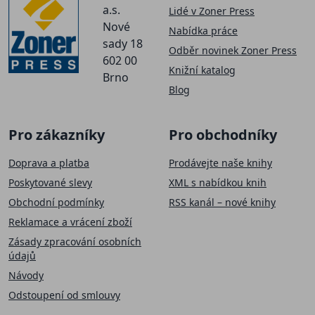
a.s.
Lidé v Zoner Press
Nové
Nabídka práce
sady 18
Odběr novinek Zoner Press
602 00
Knižní katalog
Brno
Blog
Pro zákazníky
Pro obchodníky
Doprava a platba
Prodávejte naše knihy
Poskytované slevy
XML s nabídkou knih
Obchodní podmínky
RSS kanál – nové knihy
Reklamace a vrácení zboží
Zásady zpracování osobních
údajů
Návody
Odstoupení od smlouvy