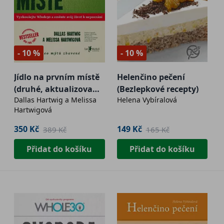
- 10 %
- 10 %
Jídlo na prvním místě
Helenčino pečení
(druhé, aktualizované
(Bezlepkové recepty)
Dallas Hartwig a Melissa
Helena Vybíralová
vydání)
Hartwigová
350 Kč
149 Kč
389 Kč
165 Kč
Přidat do košíku
Přidat do košíku