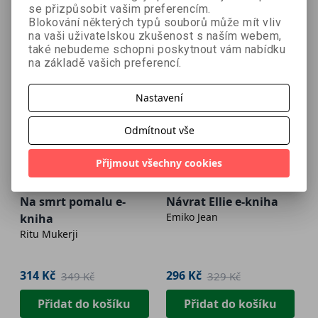
se přizpůsobit vašim preferencím.
Blokování některých typů souborů může mít vliv
na vaši uživatelskou zkušenost s naším webem,
také nebudeme schopni poskytnout vám nabídku
na základě vašich preferencí.
Nastavení
Odmítnout vše
Přijmout všechny cookies
- 10 %
- 10 %
Na smrt pomalu e-
Návrat Ellie e-kniha
Emiko Jean
kniha
Ritu Mukerji
314 Kč
296 Kč
349 Kč
329 Kč
Přidat do košíku
Přidat do košíku