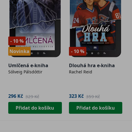
- 10 %
Novinka
- 10 %
Umlčená e-kniha
Dlouhá hra e-kniha
Sólveig Pálsdóttir
Rachel Reid
296 Kč
323 Kč
329 Kč
359 Kč
Přidat do košíku
Přidat do košíku