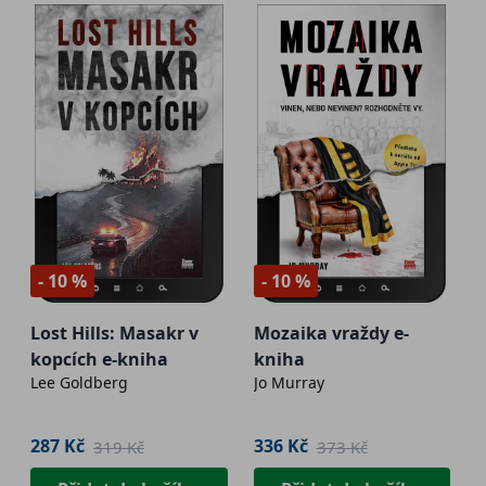
- 10 %
- 10 %
Lost Hills: Masakr v
Mozaika vraždy e-
kopcích e-kniha
kniha
Lee Goldberg
Jo Murray
287 Kč
336 Kč
319 Kč
373 Kč