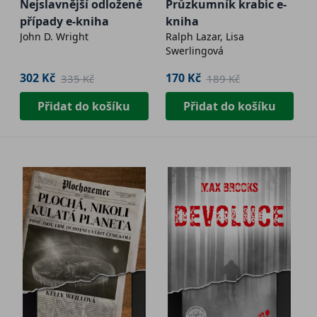
Nejslavnější odložené
Průzkumník krabic e-
případy e-kniha
kniha
John D. Wright
Ralph Lazar, Lisa
Swerlingová
302 Kč
170 Kč
335 Kč
189 Kč
Přidat do košíku
Přidat do košíku