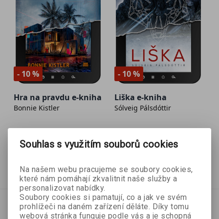
- 10 %
- 10 %
Hra na pravdu e-kniha
Liška e-kniha
Bonnie Kistler
Sólveig Pálsdóttir
Souhlas s využitím souborů cookies
287 Kč
287 Kč
319 Kč
319 Kč
Přidat do košíku
Přidat do košíku
Na našem webu pracujeme se soubory cookies,
které nám pomáhají zkvalitnit naše služby a
personalizovat nabídky.
Soubory cookies si pamatují, co a jak ve svém
prohlížeči na daném zařízení děláte. Díky tomu
webová stránka funguje podle vás a je schopná