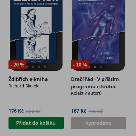
- 20 %
- 10 %
Ždibřich e-kniha
Dračí řád - V příštím
Richard Skolek
programu e-kniha
Kolektiv autorů
176 Kč
167 Kč
220 Kč
185 Kč
Přidat do košíku
Vyprodáno