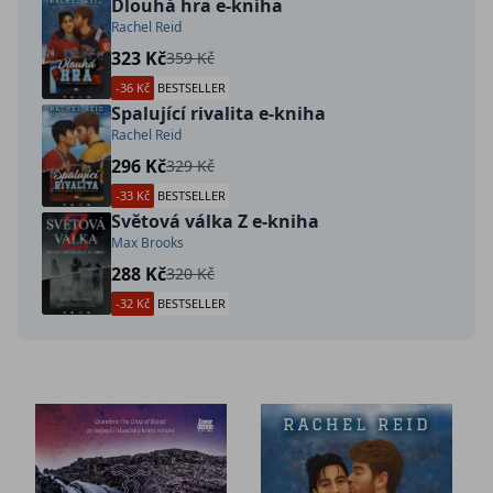
Dlouhá hra e-kniha
Rachel Reid
323 Kč
359 Kč
-36 Kč
BESTSELLER
Spalující rivalita e-kniha
Rachel Reid
296 Kč
329 Kč
-33 Kč
BESTSELLER
Světová válka Z e-kniha
Max Brooks
288 Kč
320 Kč
-32 Kč
BESTSELLER