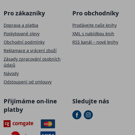
Pro zákazníky
Pro obchodníky
Doprava a platba
Prodávejte naše knihy
Poskytované slevy
XML s nabídkou knih
Obchodní podmínky
RSS kanál – nové knihy
Reklamace a vrácení zboží
Zásady zpracování osobních
údajů
Návody
Odstoupení od smlouvy
SLEVA 50 Kč
Přijímáme on-line
Sledujte nás
Přihlaste se k našemu newsletteru a
sleva na první
platby
nákup
je Vaše.