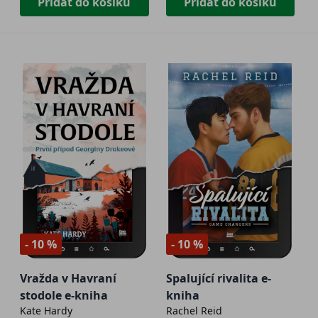
Přidat do košíku
Přidat do košíku
- 10 %
- 10 %
Vražda v Havraní
Spalující rivalita e-
stodole e-kniha
kniha
Kate Hardy
Rachel Reid