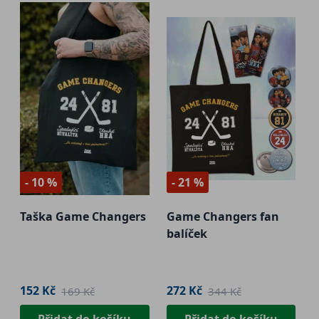
- 10 %
- 21 %
Taška Game Changers
Game Changers fan
balíček
152 Kč
272 Kč
169 Kč
344 Kč