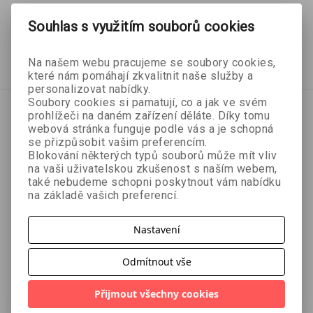
Souhlas s využitím souborů cookies
32 Kč
32 Kč
35 Kč
35 Kč
Přidat do košíku
Přidat do košíku
Na našem webu pracujeme se soubory cookies,
které nám pomáhají zkvalitnit naše služby a
personalizovat nabídky.
Soubory cookies si pamatují, co a jak ve svém
prohlížeči na daném zařízení děláte. Díky tomu
webová stránka funguje podle vás a je schopná
se přizpůsobit vašim preferencím.
Blokování některých typů souborů může mít vliv
na vaši uživatelskou zkušenost s naším webem,
také nebudeme schopni poskytnout vám nabídku
na základě vašich preferencí.
Nastavení
Odmítnout vše
Přijmout všechny cookies
- 10 %
- 10 %