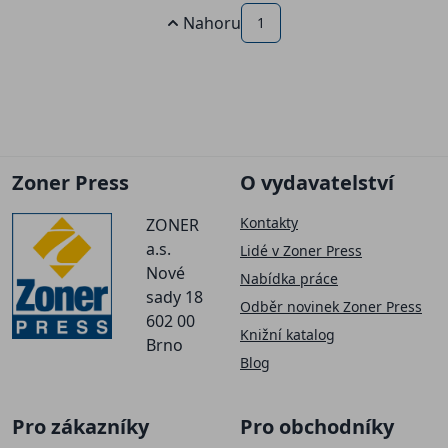
Nahoru
1
Zoner Press
O vydavatelství
Kontakty
ZONER
a.s.
Lidé v Zoner Press
Nové
Nabídka práce
sady 18
Odběr novinek Zoner Press
602 00
Knižní katalog
Brno
Blog
Pro zákazníky
Pro obchodníky