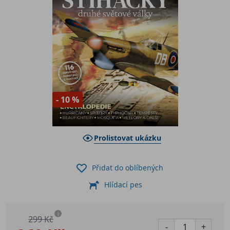
- 10 %
Prolistovat ukázku
Přidat do oblíbených
Hlídací pes
i
299 Kč
-
+