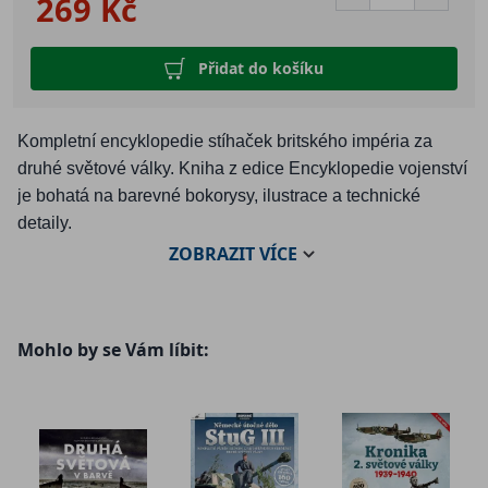
269 Kč
Přidat do košíku
Kompletní encyklopedie stíhaček britského impéria za
druhé světové války. Kniha z edice Encyklopedie vojenství
je bohatá na barevné bokorysy, ilustrace a technické
detaily.
ZOBRAZIT
VÍCE
V červnu 1940 se zdálo, že je Luftwaffe neporazitelná.
Německé bombardéry rozsévaly zkázu po západní Evropě
Mohlo by se Vám líbit:
a další na řadě byla Velká Británie. Královské letectvo se
ale vzepřelo a nepřátelský příval zastavilo. Nesmrtelnou
slávu si tehdy vydobyly spitfiry a hurricany, za pozornost
ale stojí i řada dalších britských stíhaček, které se uplatnily
v následujících letech, kdy se válka postupně přesunula