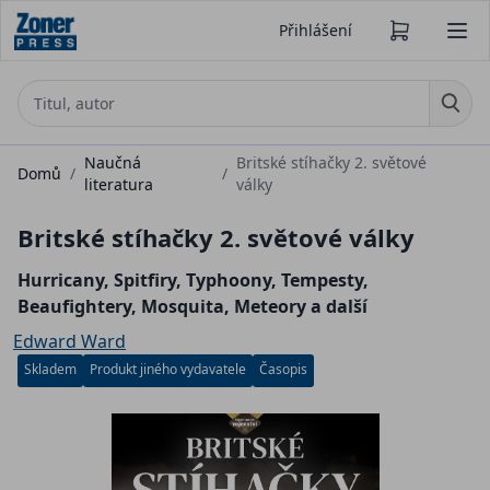
Přihlášení
Naučná
Britské stíhačky 2. světové
Domů
/
/
literatura
války
Britské stíhačky 2. světové války
Hurricany, Spitfiry, Typhoony, Tempesty,
Beaufightery, Mosquita, Meteory a další
Edward Ward
Skladem
Produkt jiného vydavatele
Časopis