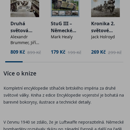
nad Německo. Prozkoumejte s námi archaické
dvouplošníky, jednomístné stroje, které Albionu umožnily
vybojovat vzdušnou nadvládu, i skvělé dvoumístné letouny
bojující hlavně v noci. A samozřejmě nechybí ani námořní
Druhá
StuG III –
Kronika 2.
světová
Německé
světové
stíhačky nebo první zástupci proudového věku. Uvnitř
Alexandr
Mark Healy
Jack Holroyd
v barvě -
útočné dělo
války (1.
najdete 116 detailních bokorysů a ilustrací.
Brummer, Jiří
rozšířené 2.
rok, 1939-
Suchánek,
vydání
1940)
809 Kč
179 Kč
269 Kč
č
899 Kč
199 Kč
299 Kč
Katarína
Legendární Hurricane
Brummerová
Od vítězství v bitvě o Británii po útoky na pozemní cíle v
Více o knize
roli bitevníku
Kompletní encyklopedie stíhaček britského impéria za druhé
světové války. Kniha z edice Encyklopedie vojenství je bohatá na
Dvoumotoráky v boji
barevné bokorysy, ilustrace a technické detaily.
Blenheimy, whirlwindy, beaufightery i nesmírně účinná
mosquita dominující noční obloze
V červnu 1940 se zdálo, že je Luftwaffe neporazitelná. Německé
bombardéry rozsévaly zkázu po západní Evropě a další na řadě