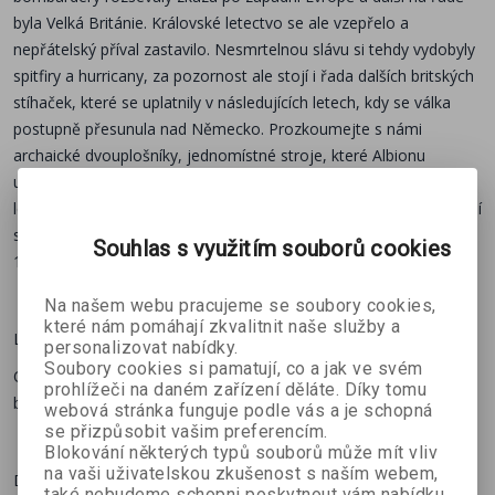
Námořní letouny
byla Velká Británie. Královské letectvo se ale vzepřelo a
nepřátelský příval zastavilo. Nesmrtelnou slávu si tehdy vydobyly
Upravené spitfiry, zakoupené wildcaty, kontroverzní
spitfiry a hurricany, za pozornost ale stojí i řada dalších britských
corsairy a další ikonické stroje
stíhaček, které se uplatnily v následujících letech, kdy se válka
postupně přesunula nad Německo. Prozkoumejte s námi
archaické dvouplošníky, jednomístné stroje, které Albionu
Nástup proudového věku
umožnily vybojovat vzdušnou nadvládu, i skvělé dvoumístné
Inovativní Gloster Meteor a de Havilland Vampire –
letouny bojující hlavně v noci. A samozřejmě nechybí ani námořní
konkurenti Messerschmittu Me 262
stíhačky nebo první zástupci proudového věku. Uvnitř najdete
Souhlas s využitím souborů cookies
116 detailních bokorysů a ilustrací.
Součástí série:
Na našem webu pracujeme se soubory cookies,
Encyklopedie vojenství
které nám pomáhají zkvalitnit naše služby a
Legendární Hurricane
personalizovat nabídky.
Soubory cookies si pamatují, co a jak ve svém
Od vítězství v bitvě o Británii po útoky na pozemní cíle v roli
Další knihy ze série:
prohlížeči na daném zařízení děláte. Díky tomu
bitevníku
webová stránka funguje podle vás a je schopná
se přizpůsobit vašim preferencím.
Blokování některých typů souborů může mít vliv
Německá letadla 1. světové války
na vaši uživatelskou zkušenost s naším webem,
Dvoumotoráky v boji
také nebudeme schopni poskytnout vám nabídku