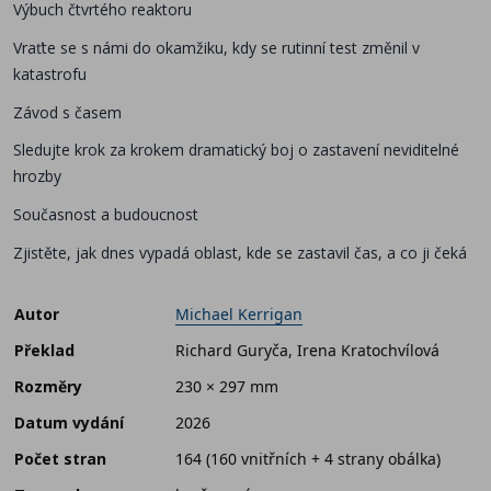
Výbuch čtvrtého reaktoru
Vraťte se s námi do okamžiku, kdy se rutinní test změnil v
katastrofu
Závod s časem
Sledujte krok za krokem dramatický boj o zastavení neviditelné
hrozby
Současnost a budoucnost
Zjistěte, jak dnes vypadá oblast, kde se zastavil čas, a co ji čeká
Autor
Michael Kerrigan
Překlad
Richard Guryča, Irena Kratochvílová
Rozměry
230 × 297 mm
Datum vydání
2026
Počet stran
164 (160 vnitřních + 4 strany obálka)