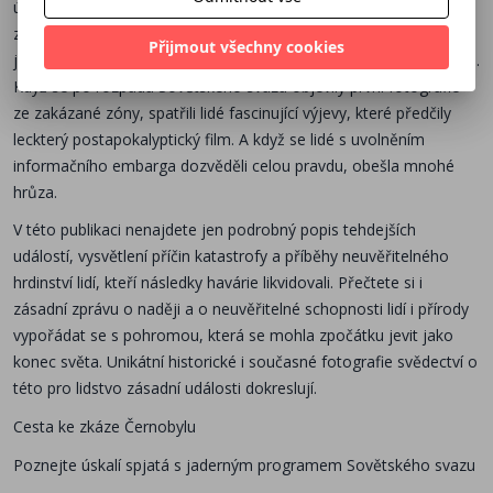
útržky informací, pronikající skrze hradbu komunistického
zatloukání a lhaní. Nikdo nic nevěděl a jen málokomu docházelo,
Přijmout všechny cookies
jak strašná, nedozírná a nevyzpytatelná katastrofa se tehdy stala.
Když se po rozpadu Sovětského svazu objevily první fotografie
ze zakázané zóny, spatřili lidé fascinující výjevy, které předčily
leckterý postapokalyptický film. A když se lidé s uvolněním
informačního embarga dozvěděli celou pravdu, obešla mnohé
hrůza.
V této publikaci nenajdete jen podrobný popis tehdejších
událostí, vysvětlení příčin katastrofy a příběhy neuvěřitelného
hrdinství lidí, kteří následky havárie likvidovali. Přečtete si i
zásadní zprávu o naději a o neuvěřitelné schopnosti lidí i přírody
vypořádat se s pohromou, která se mohla zpočátku jevit jako
konec světa. Unikátní historické i současné fotografie svědectví o
této pro lidstvo zásadní události dokreslují.
Cesta ke zkáze Černobylu
Poznejte úskalí spjatá s jaderným programem Sovětského svazu