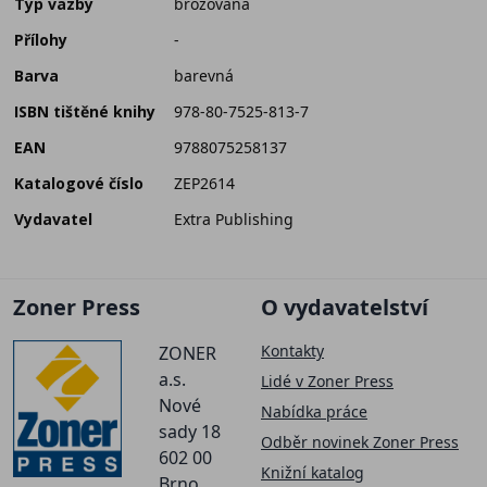
Typ vazby
brožovaná
Přílohy
-
Barva
barevná
ISBN tištěné knihy
978-80-7525-813-7
EAN
9788075258137
Katalogové číslo
ZEP2614
Vydavatel
Extra Publishing
Zoner Press
O vydavatelství
Kontakty
ZONER
a.s.
Lidé v Zoner Press
Nové
Nabídka práce
sady 18
Odběr novinek Zoner Press
602 00
Knižní katalog
Brno