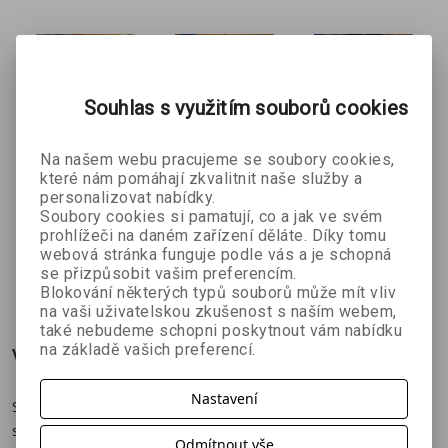
Souhlas s využitím souborů cookies
Na našem webu pracujeme se soubory cookies,
které nám pomáhají zkvalitnit naše služby a
Antické
Starověký
Největší
personalizovat nabídky.
Řecko (3.
Egypt - 4.
bitvy
Soubory cookies si pamatují, co a jak ve svém
kol. autorů
kolektiv autorů
kol. autorů
vydání)
revidované
prohlížeči na daném zařízení děláte. Díky tomu
vydání
webová stránka funguje podle vás a je schopná
se přizpůsobit vašim preferencím.
269 Kč
224 Kč
224 Kč
č
299 Kč
249 Kč
249 Kč
Blokování některých typů souborů může mít vliv
na vaši uživatelskou zkušenost s naším webem,
také nebudeme schopni poskytnout vám nabídku
na základě vašich preferencí.
Více o knize
Nastavení
Stalo se to před čtyřiceti lety. Snad všichni, kteří žili v tehdejším
socialistickém Československu, si ještě pamatují šeptandu a
Odmítnout vše