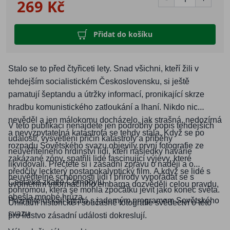
269 Kč
Přidat do košíku
Stalo se to před čtyřiceti lety. Snad všichni, kteří žili v
tehdejším socialistickém Československu, si ještě
pamatují šeptandu a útržky informací, pronikající skrze
hradbu komunistického zatloukání a lhaní. Nikdo nic
nevěděl a jen málokomu docházelo, jak strašná, nedozírná
V této publikaci nenajdete jen podrobný popis tehdejších
a nevyzpytatelná katastrofa se tehdy stala. Když se po
událostí, vysvětlení příčin katastrofy a příběhy
rozpadu Sovětského svazu objevily první fotografie ze
neuvěřitelného hrdinství lidí, kteří následky havárie
zakázané zóny, spatřili lidé fascinující výjevy, které
likvidovali. Přečtete si i zásadní zprávu o naději a o
předčily leckterý postapokalyptický film. A když se lidé s
neuvěřitelné schopnosti lidí i přírody vypořádat se s
Cesta ke zkáze Černobylu
uvolněním informačního embarga dozvěděli celou pravdu,
pohromou, která se mohla zpočátku jevit jako konec světa.
obešla mnohé hrůza.
Poznejte úskalí spjatá s jaderným programem Sovětského
Unikátní historické i současné fotografie svědectví o této
svazu
pro lidstvo zásadní události dokreslují.