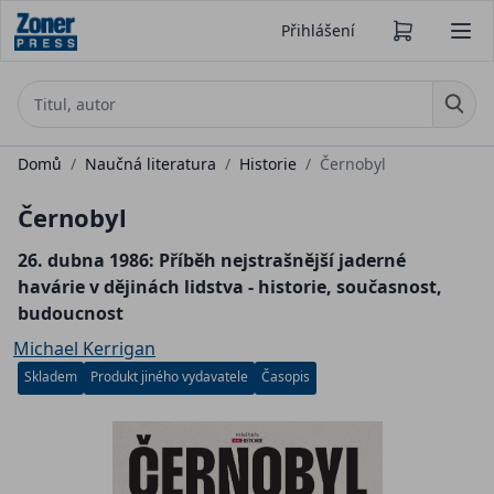
Přihlášení
Domů
/
Naučná literatura
/
Historie
/
Černobyl
Černobyl
26. dubna 1986: Příběh nejstrašnější jaderné
havárie v dějinách lidstva - historie, současnost,
budoucnost
Michael Kerrigan
Skladem
Produkt jiného vydavatele
Časopis