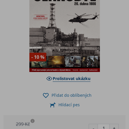
- 10 %
Prolistovat ukázku
Přidat do oblíbených
Hlídací pes
i
299 Kč
-
+