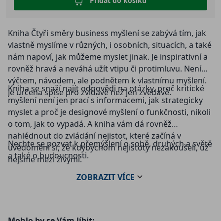
Přidat do košíku
Kniha Čtyři směry business myšlení se zabývá tím, jak
vlastně myslíme v různých, i osobních, situacích, a také
nám napoví, jak můžeme myslet jinak. Je inspirativní a
rovněž hravá a neváhá užít vtipu či protimluvu. Není
výčtem, návodem, ale podnětem k vlastnímu myšlení.
Kniha se snaží najít odpovědi na otázky, proč kritické
Je určena spíše pro zvídavé než jen zvědavé.
myšlení není jen prací s informacemi, jak strategicky
myslet a proč je designové myšlení o funkčnosti, nikoli
o tom, jak to vypadá. A kniha vám dá rovněž
nahlédnout do zvládání nejistot, které začíná v
Nechte se pozvat k přemýšlení o sobě, druhých a světě
uvědomění si, že kdybychom nejistoty nezakoušeli, už
a také o budoucnosti.
nejsme mezi živými.
ZOBRAZIT
VÍCE
Mohlo by se Vám líbit: