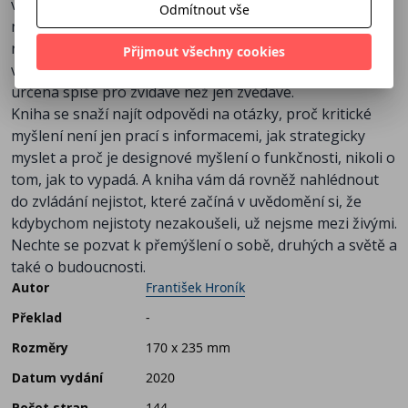
vlastně myslíme v různých, i osobních, situacích, a také
Odmítnout vše
nám napoví, jak můžeme myslet jinak. Je inspirativní a
rovněž hravá a neváhá užít vtipu či protimluvu. Není
Přijmout všechny cookies
výčtem, návodem, ale podnětem k vlastnímu myšlení. Je
určena spíše pro zvídavé než jen zvědavé.
Kniha se snaží najít odpovědi na otázky, proč kritické
myšlení není jen prací s informacemi, jak strategicky
myslet a proč je designové myšlení o funkčnosti, nikoli o
tom, jak to vypadá. A kniha vám dá rovněž nahlédnout
do zvládání nejistot, které začíná v uvědomění si, že
kdybychom nejistoty nezakoušeli, už nejsme mezi živými.
Nechte se pozvat k přemýšlení o sobě, druhých a světě a
také o budoucnosti.
Autor
František Hroník
Překlad
-
Rozměry
170 x 235 mm
Datum vydání
2020
Počet stran
144