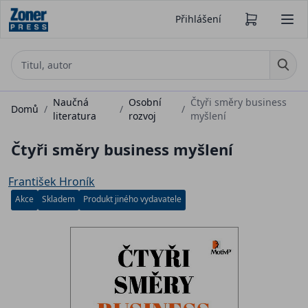
Přihlášení
Naučná
Osobní
Čtyři směry business
Domů
/
/
/
literatura
rozvoj
myšlení
Čtyři směry business myšlení
František Hroník
Akce
Skladem
Produkt jiného vydavatele