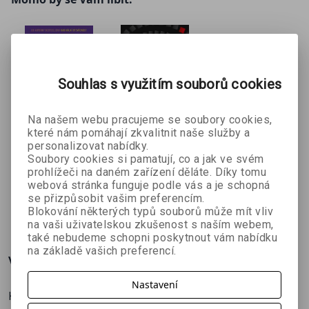
Souhlas s využitím souborů cookies
Na našem webu pracujeme se soubory cookies,
které nám pomáhají zkvalitnit naše služby a
Férová
Nové
Moje první
personalizovat nabídky.
práce
zbraně vlivu
penízky
Soubory cookies si pamatují, co a jak ve svém
prohlížeči na daném zařízení děláte. Díky tomu
Kim Scottová
Robert B.
sestaveno
webová stránka funguje podle vás a je schopná
Cialdini
FEduF
se přizpůsobit vašim preferencím.
365 Kč
420 Kč
224 Kč
č
539 Kč
599 Kč
249 Kč
Blokování některých typů souborů může mít vliv
na vaši uživatelskou zkušenost s naším webem,
také nebudeme schopni poskytnout vám nabídku
na základě vašich preferencí.
Více o knize
Nastavení
Kniha Čtyři směry business myšlení se zabývá tím, jak