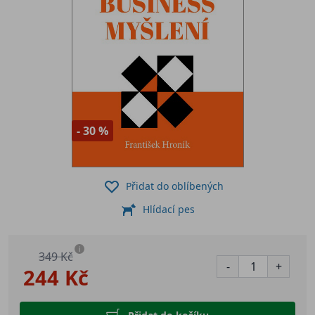
- 30 %
Přidat do oblíbených
Hlídací pes
i
349 Kč
-
+
244 Kč