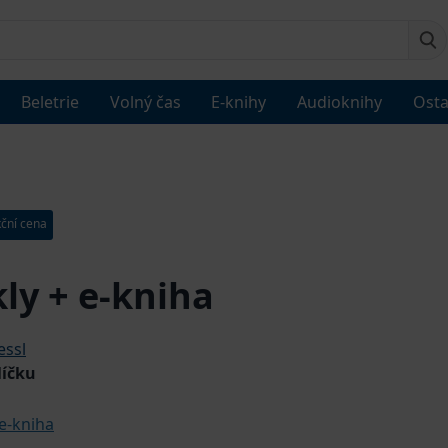
Beletrie
Volný čas
E-knihy
Audioknihy
Osta
ční cena
ly + e-kniha
essl
líčku
e-kniha