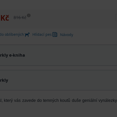
 Kč
i
816 Kč
 do oblíbených
Hlídací pes
Návody
rkly e-kniha
rkly
ssl, který vás zavede do temných koutů duše geniální vynálezk