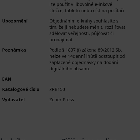
lze použít v libovolné e-inkové
čtečce, tabletu nebo číst na počítači.
Upozornění
Objednáním e-knihy souhlasíte s
tím, že ji nebudete měnit, rozšiřovat,
sdělovat veřejnosti, půjčovat či
pronajímat.
Poznámka
Podle § 1837 (i) zákona 89/2012 Sb.
nelze ve 14denní lhůtě odstoupit od
zaplacené objednávky na dodání
digitálního obsahu.
EAN
Katalogové číslo
ZRB150
Vydavatel
Zoner Press