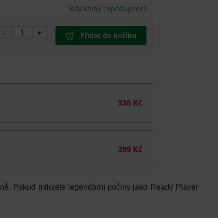
Kdy knihy expedujeme?
-
+
Přidat do košíku
336 Kč
399 Kč
yně. Pokud milujete legendární počiny jako Ready Player