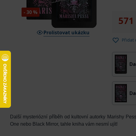
- 30 %
571
Prolistovat ukázku
Přidat
Da
Da
Další mysteriózní příběh od kultovní autorky Marishy Pe
One nebo Black Mirror, tahle kniha vám nesmí ujít!