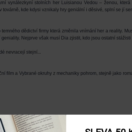
í vynálezkyní stolních her Luisianou Vedou – ženou, která v
továrně, kde kdysi vznikaly hry geniální i děsivé, splní se jí sen.
o temného dědictví firmy která změnila vnímání her a reality. Mus
eniality. Nejprve však musí Dia zjistit, kdo jsou ostatní stážisti
é nevracejí stejní...
ní film a Vybrané okruhy z mechaniky pohrom, stejně jako rom
ZOBRAZIT
VÍCE