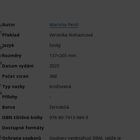
í
Autor
Marisha Pessl
!
Překlad
Veronika Nohavicová
Jazyk
český
á
v
Rozměry
137×205 mm
a
Datum vydání
2025
Počet stran
368
.
Typ vazby
brožovaná
a
Přílohy
-
Barva
černobílá
ISBN tištěné knihy
978-80-7413-684-9
Dostupné formáty
ě
Ochrana souborů
Soubory neobsahují DRM, takže je