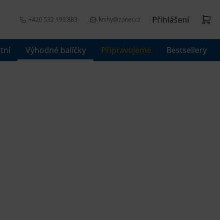
Přihlášení
+420 532 190 883
knihy@zoner.cz
tní
Výhodné balíčky
Připravujeme
Bestsellery