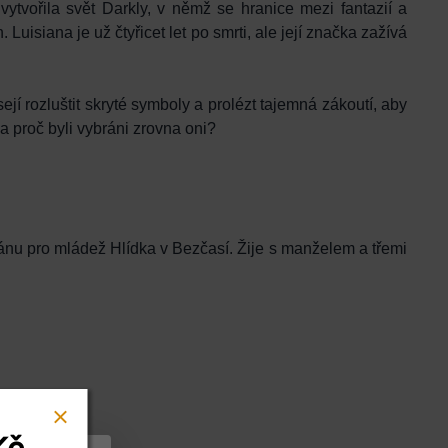
ytvořila svět Darkly, v němž se hranice mezi fantazií a
 Luisiana je už čtyřicet let po smrti, ale její značka zažívá
ejí rozluštit skryté symboly a prolézt tajemná zákoutí, aby
 a proč byli vybráni zrovna oni?
ánu pro mládež Hlídka v Bezčasí. Žije s manželem a třemi