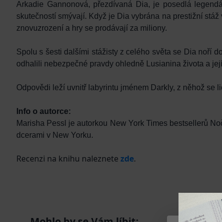
Arkadie Gannonová, přezdívaná Dia, je posedlá legendárn
skutečností smývají. Když je Dia vybrána na prestižní stáž v 
znovuzrození a hry se prodávají za miliony.
Spolu s šesti dalšími stážisty z celého světa se Dia noří d
odhalili nebezpečné pravdy ohledně Lusianina života a její g
Odpovědi leží uvnitř labyrintu jménem Darkly, z něhož se lid
Info o autorce:
Marisha Pessl je autorkou New York Times bestsellerů Noč
dcerami v New Yorku.
Recenzi na knihu naleznete
zde
.
Mohlo by se Vám líbit: