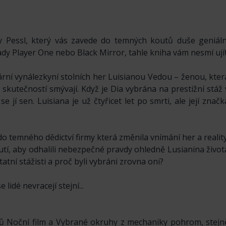
y Pessl, který vás zavede do temných koutů duše geniáln
dy Player One nebo Black Mirror, tahle kniha vám nesmí ujít
rní vynálezkyní stolních her Luisianou Vedou – ženou, kter
a skutečností smývají. Když je Dia vybrána na prestižní stáž 
se jí sen. Luisiana je už čtyřicet let po smrti, ale její značk
 do temného dědictví firmy která změnila vnímání her a reality
utí, aby odhalili nebezpečné pravdy ohledně Lusianina život
statní stážisti a proč byli vybráni zrovna oni?
lidé nevracejí stejní...
ů Noční film a Vybrané okruhy z mechaniky pohrom, stejn