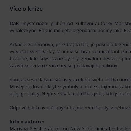
Více o knize
Další mysteriózní příběh od kultovní autorky Marish
vynálezkyně. Pokud milujete legendární počiny jako Rea
Arkadie Gannonová, přezdívaná Dia, je posedlá legendá
vytvořila svět Darkly, v němž se hranice mezi fantazií 
továrně, kde kdysi vznikaly hry geniální i děsivé, splní 
zažívá znovuzrození a hry se prodávají za miliony.
Spolu s šesti dalšími stážisty z celého světa se Dia noří
Musejí rozluštit skryté symboly a prolézt tajemná záko
a její geniality. Nejprve však musí Dia zjistit, kdo jsou o
Odpovědi leží uvnitř labyrintu jménem Darkly, z něhož se 
Info o autorce:
Marisha Pessl je autorkou New York Times bestseller