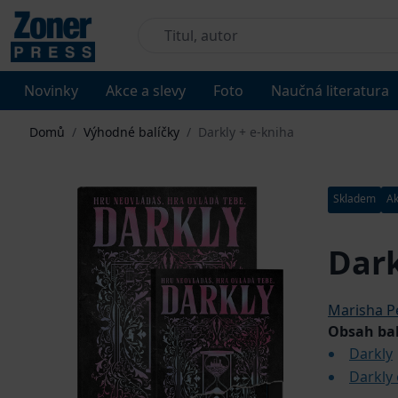
Novinky
Akce a slevy
Foto
Naučná literatura
Domů
/
Výhodné balíčky
/
Darkly + e-kniha
Skladem
Ak
Dark
Marisha P
Obsah ba
Darkly
Darkly 