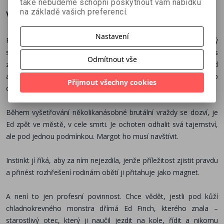
také nebudeme schopni poskytnout vám nabídku
na základě vašich preferencí.
Více o knize
Nastavení
Před dvaceti lety si Ed Finch – nechvalně proslulý americký
sériový vrah – vybral okolí San Francisca jako své loviště. Dnes
Odmítnout vše
zde jeho dcera Margot působí jako detektivka na oddělení vražd
a celý život se snaží zapomenout na svou minulost i na svého
Přijmout všechny cookies
otce.
Během vyšetřování několikanásobné brutální vraždy se dozví, je
Ed zpět ve městě, v cele smrti. Je ochoten odhalit svá tajemství,
ale pod jednou podmínkou. Margot ho musí navštívit.
Instinkt jí říká, aby za ním nejezdila, jenže příležitost zjistit pravdu
a přinést rozhřešení rodinám obětí ji přitahuje jako magnet.
A není to jen profesní povinnost. Chce vědět, jestli pod kůží
chladnokrevného monstra dřímá Ed Finch, kterého znala –
starostlivý otec, který ji naučil jezdit na kole, řídit a nikomu