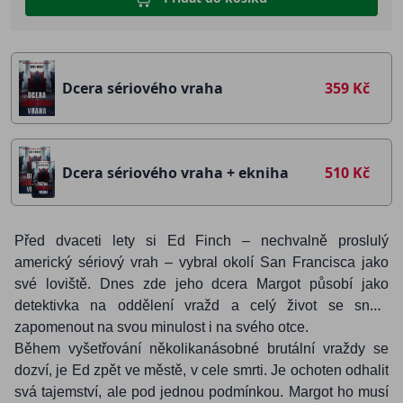
Dcera sériového vraha
359 Kč
Dcera sériového vraha + ekniha
510 Kč
Před dvaceti lety si Ed Finch – nechvalně proslulý
americký sériový vrah – vybral okolí San Francisca jako
své loviště. Dnes zde jeho dcera Margot působí jako
detektivka na oddělení vražd a celý život se snaží
zapomenout na svou minulost i na svého otce.
Během vyšetřování několikanásobné brutální vraždy se
dozví, je Ed zpět ve městě, v cele smrti. Je ochoten odhalit
svá tajemství, ale pod jednou podmínkou. Margot ho musí