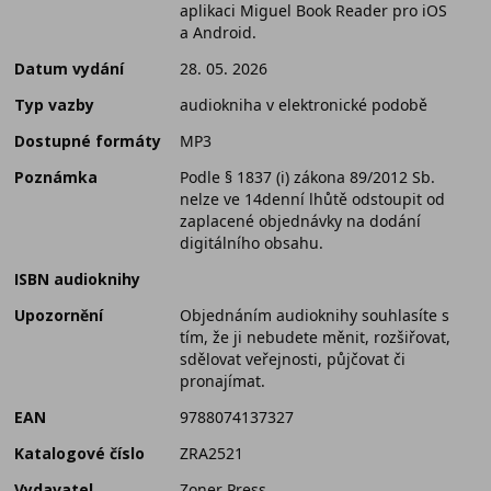
aplikaci Miguel Book Reader pro iOS
a Android.
Datum vydání
28. 05. 2026
Typ vazby
audiokniha v elektronické podobě
Dostupné formáty
MP3
Poznámka
Podle § 1837 (i) zákona 89/2012 Sb.
nelze ve 14denní lhůtě odstoupit od
zaplacené objednávky na dodání
digitálního obsahu.
ISBN audioknihy
Upozornění
Objednáním audioknihy souhlasíte s
tím, že ji nebudete měnit, rozšiřovat,
sdělovat veřejnosti, půjčovat či
pronajímat.
EAN
9788074137327
Katalogové číslo
ZRA2521
Vydavatel
Zoner Press