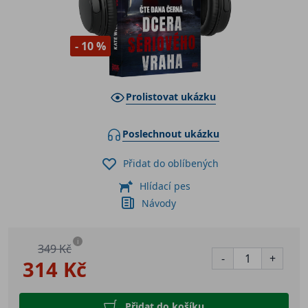
- 10 %
Prolistovat ukázku
Poslechnout ukázku
Přidat do oblíbených
Hlídací pes
Návody
i
349 Kč
-
+
314 Kč
Přidat do košíku