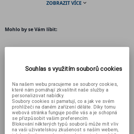
ZOBRAZIT
VÍCE
Mohlo by se Vám líbit:
Souhlas s využitím souborů cookies
Na našem webu pracujeme se soubory cookies,
které nám pomáhají zkvalitnit naše služby a
Na smrt
personalizovat nabídky.
pomalu
Soubory cookies si pamatují, co a jak ve svém
Ritu Mukerji
audiokniha
prohlížeči na daném zařízení děláte. Díky tomu
webová stránka funguje podle vás a je schopná
se přizpůsobit vašim preferencím.
314 Kč
349 Kč
Blokování některých typů souborů může mít vliv
na vaši uživatelskou zkušenost s naším webem,