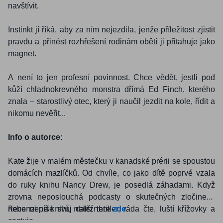
navštívit.
Instinkt jí říká, aby za ním nejezdila, jenže příležitost zjistit
pravdu a přinést rozhřešení rodinám obětí ji přitahuje jako
magnet.
A není to jen profesní povinnost. Chce vědět, jestli pod
kůží chladnokrevného monstra dřímá Ed Finch, kterého
znala – starostlivý otec, který ji naučil jezdit na kole, řídit a
nikomu nevěřit...
Info o autorce:
Kate žije v malém městečku v kanadské prérii se spoustou
domácích mazlíčků. Od chvíle, co jako dítě poprvé vzala
do ruky knihu Nancy Drew, je posedlá záhadami. Když
zrovna neposlouchá podcasty o skutečných zločinech
Recenzi na knihu naleznete
zde
.
nebo nepíše svůj další thriller, ráda čte, luští křížovky a
cestuje
.