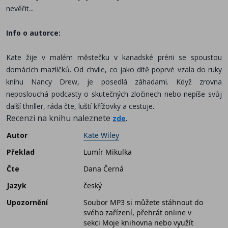
nevěřit...
Info o autorce:
Kate žije v malém městečku v kanadské prérii se spoustou
domácích mazlíčků. Od chvíle, co jako dítě poprvé vzala do ruky
knihu Nancy Drew, je posedlá záhadami. Když zrovna
neposlouchá podcasty o skutečných zločinech nebo nepíše svůj
další thriller, ráda čte, luští křížovky a cestuje
.
Recenzi na knihu naleznete
.
zde
Autor
Kate Wiley
Překlad
Lumír Mikulka
Čte
Dana Černá
Jazyk
český
Upozornění
Soubor MP3 si můžete stáhnout do
svého zařízení, přehrát online v
sekci Moje knihovna nebo využít