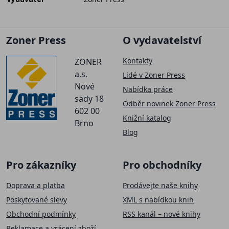
Zoner Press
O vydavatelství
Kontakty
ZONER
a.s.
Lidé v Zoner Press
Nové
Nabídka práce
sady 18
Odběr novinek Zoner Press
602 00
Knižní katalog
Brno
Blog
Pro zákazníky
Pro obchodníky
Doprava a platba
Prodávejte naše knihy
Poskytované slevy
XML s nabídkou knih
Obchodní podmínky
RSS kanál – nové knihy
Reklamace a vrácení zboží