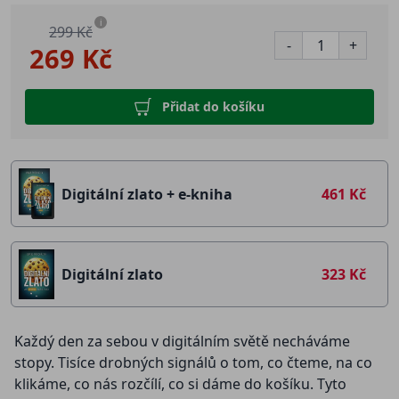
i
299 Kč
-
+
269 Kč
Přidat do košíku
Digitální zlato + e-kniha
461 Kč
Digitální zlato
323 Kč
Každý den za sebou v digitálním světě necháváme
stopy. Tisíce drobných signálů o tom, co čteme, na co
klikáme, co nás rozčílí, co si dáme do košíku. Tyto