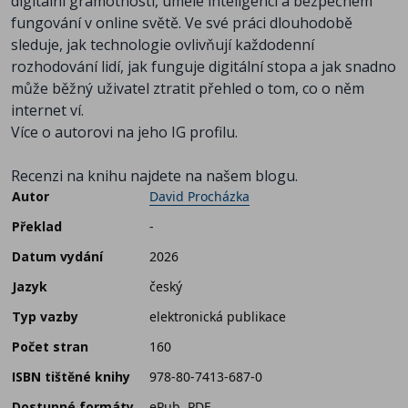
digitální gramotnosti, umělé inteligenci a bezpečném
fungování v online světě. Ve své práci dlouhodobě
sleduje, jak technologie ovlivňují každodenní
rozhodování lidí, jak funguje digitální stopa a jak snadno
může běžný uživatel ztratit přehled o tom, co o něm
internet ví.
Více o autorovi na jeho
IG profilu
.
Recenzi na knihu najdete na
našem blogu.
Autor
David Procházka
Překlad
-
Datum vydání
2026
Jazyk
český
Typ vazby
elektronická publikace
Počet stran
160
ISBN tištěné knihy
978-80-7413-687-0
Dostupné formáty
ePub, PDF