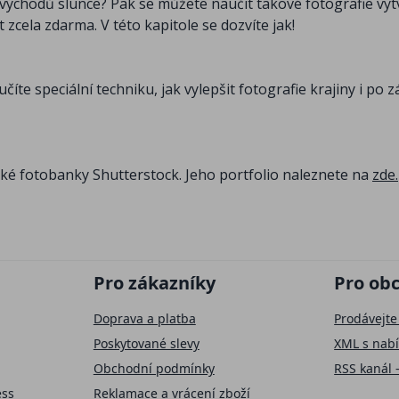
í východů slunce? Pak se můžete naučit takové fotografie vy
cela zdarma. V této kapitole se dozvíte jak!
íte speciální techniku, jak vylepšit fotografie krajiny i po z
ské fotobanky Shutterstock. Jeho portfolio naleznete na
zde.
Pro zákazníky
Pro ob
Doprava a platba
Prodávejte
Poskytované slevy
XML s nab
Obchodní podmínky
RSS kanál 
ess
Reklamace a vrácení zboží