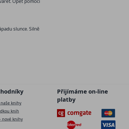
tvářet. Opět pomocí
ápadu slunce. Silně
chodníky
Přijímáme on-line
platby
 naše knihy
ídkou knih
– nové knihy