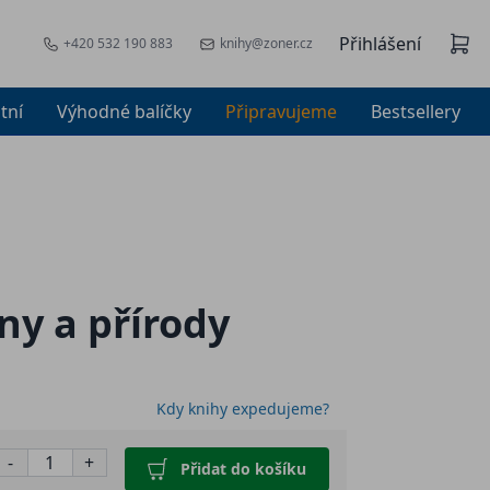
Přihlášení
+420 532 190 883
knihy@zoner.cz
tní
Výhodné balíčky
Připravujeme
Bestsellery
ny a přírody
Kdy knihy expedujeme?
-
+
Přidat do košíku