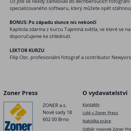
Už jste se někdy zamilovali do dechberoucích fotografi
specializovaného softwaru, který můžete opět stáhnout z
BONUS: Po západu slunce nic nekončí
Kapitola zdarma z kurzu Tajemná světla, ve které se nauč
doporučujeme ke shlédnutí.
LEKTOR KURZU
Filip Obr, profesionální fotograf a contributor Newyor
Zoner Press
O vydavatelství
Kontakty
ZONER a.s.
Nové sady 18
Lidé v Zoner Press
602 00 Brno
Nabídka práce
Odběr novinek Zoner Pr