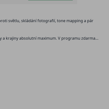
proti světlu, skládání fotografií, tone mapping a pár
ody a krajiny absolutní maximum. V programu zdarma,
e slunce, modrá a zlatá hodinka a mnoho dalších
ální fotograf provádí meteorologickou přípravu na