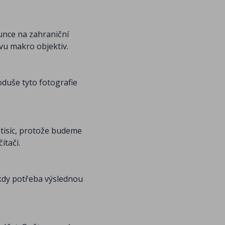
lunce na zahraniční
ivu makro objektiv.
oduše tyto fotografie
 tisíc, protože budeme
ítači.
ěkdy potřeba výslednou