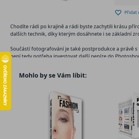
Přidat
Chodíte rádi po krajině a rádi byste zachytili krásu pří
dalších technik, díky kterým dosáhnete i se základní z
Součástí fotografování je také postprodukce a právě s
není tedy potřeba investovat další peníze do Photosh
Žádné dlouhé povídání. Meteorologická příprava, check
Mohlo by se Vám líbit:
pojmů a technik se naučíte díky tomuto kurzu!
Kurz je určen pro úplné začátečníky i pro pokročilejší, 
83 minut videa, 6 kapitol, kapitola o malování světlem 
Kapitola 1: Meteorologické minimum pro krajináře
Každý kdo fotí krajiny se už naučil předvídat počasí. V
fotografování z určitého místa. Triky s vrstevnicemi, vý