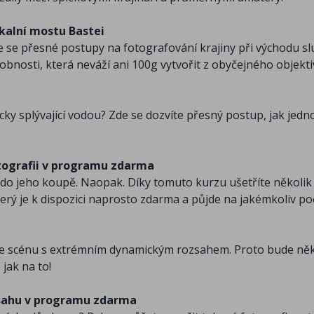
skalní mostu Bastei
te se přesné postupy na fotografování krajiny při východu s
 drobnosti, která neváží ani 100g vytvořit z obyčejného objekt
ky splývající vodou? Zde se dozvíte přesný postup, jak jedn
otografii v programu zdarma
 do jeho koupě. Naopak. Díky tomuto kurzu ušetříte několik
erý je k dispozici naprosto zdarma a půjde na jakémkoliv poč
otíme scénu s extrémním dynamickým rozsahem. Proto bude n
 jak na to!
zsahu v programu zdarma