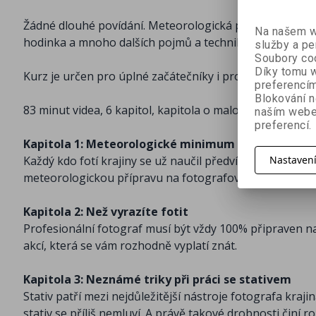
úpravu digitální fotografií, který je k dispozici napros
Žádné dlouhé povídání. Meteorologická příprava, checkl
Na našem we
Kapitola 7: Spojení více fotografií do jedné
hodinka a mnoho dalších pojmů a technik se naučíte dí
služby a pe
Fotografování krajiny je velmi specifické v tom, že f
Soubory coo
snímků. V této kapitole se dozvíte jak na to!
Díky tomu w
Kurz je určen pro úplné začátečníky i pro pokročilejší, 
preferencím
Blokování n
Kapitola 8: Vytváření extrémního dynamického ro
83 minut videa, 6 kapitol, kapitola o malování světlem 
naším webe
Už jste se někdy zamilovali do dechberoucích fotograf
preferencí.
který můžete opět stáhnout zcela zdarma. V této kapito
Kapitola 1: Meteorologické minimum pro krajináře
Každý kdo fotí krajiny se už naučil předvídat počasí. V 
Nastaven
BONUS: Po západu slunce nic nekončí
meteorologickou přípravu na fotografování z určitého mí
Kapitola zdarma z kurzu Tajemná světla, ve které se nau
Kapitola 2: Než vyrazíte fotit
LEKTOR KURZU
Profesionální fotograf musí být vždy 100% připraven n
Filip Obr, profesionální fotograf a contributor Newyor
akcí, která se vám rozhodně vyplatí znát.
Kapitola 3: Neznámé triky při práci se stativem
Stativ patří mezi nejdůležitější nástroje fotografa kra
stativ se příliš nemluví. A právě takové drobnosti činí 