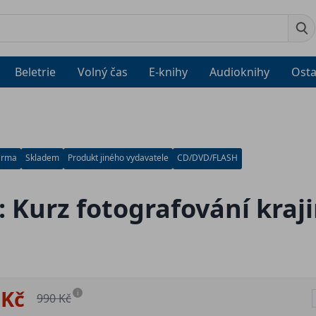
Beletrie
Volný čas
E-knihy
Audioknihy
Osta
arma
Skladem
Produkt jiného vydavatele
CD/DVD/FLASH
 Kurz fotografování kraji
 Kč
i
990 Kč