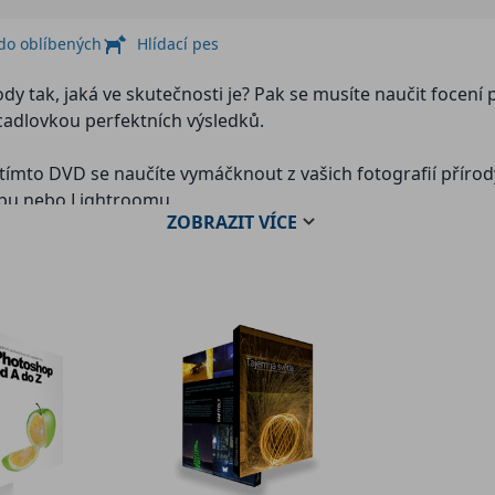
 do oblíbených
Hlídací pes
rody tak, jaká ve skutečnosti je? Pak se musíte naučit focení 
rcadlovkou perfektních výsledků.
 tímto DVD se naučíte vymáčknout z vašich fotografií přír
opu nebo Lightroomu.
ZOBRAZIT
VÍCE
list než odejdete fotografovat, aplikace na určování pozic
kteří se chtějí dozvědět něco nového.
v krajině jako bonus zdarma.
 této kapitole se dozvíte zajímavé informace, jak profesion
počet trasy na lokaci, parkování atd.