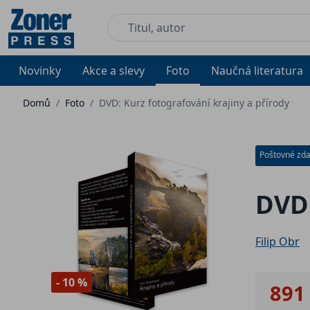
Novinky
Akce a slevy
Foto
Naučná literatura
Domů
/
Foto
/
DVD: Kurz fotografování krajiny a přírody
Poštovné zd
DVD:
Filip Obr
- 10 %
891