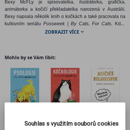
Bexy McFLy je spisovatelka, ilustrátorka, grafička,
animátorka a kočičí překladatelka narozená v Austrálii.
Bexy napsala několik knih o kočkách a také pracovala na
kultovním seriálu
Pussweek | By Cats, For Cats
. Když
zrovna nedělá tohle všechno, Bexy ráda fotí jídlo, vyhýbá
ZOBRAZIT
VÍCE
se slunci, ruší společenské závazky, ničí patriarchát, nosí
pyžamo a nerušeně dříme.
Mohlo by se Vám líbit:
Psologie
Kočkologie
Kočičí
Souhlas s využitím souborů cookies
Felix Osborne
Ruby
filozofie
Fosterová