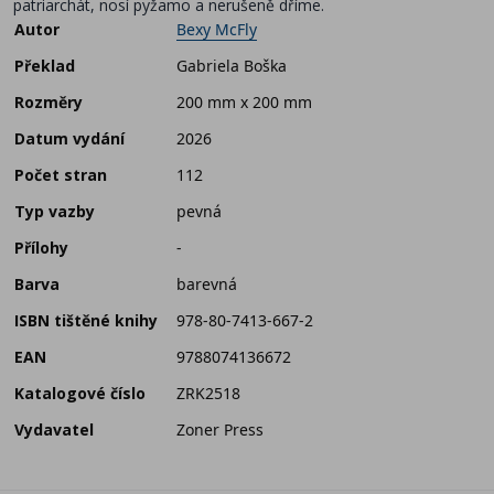
patriarchát, nosí pyžamo a nerušeně dříme.
Autor
Bexy McFly
Překlad
Gabriela Boška
Rozměry
200 mm x 200 mm
Datum vydání
2026
Počet stran
112
Typ vazby
pevná
Přílohy
-
Barva
barevná
ISBN tištěné knihy
978-80-7413-667-2
EAN
9788074136672
Katalogové číslo
ZRK2518
Vydavatel
Zoner Press