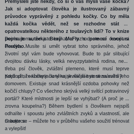
Přemýšleli jste někdy, co si o vás myslí vaše kočka?
Jak si adoptovat člověka je ilustrovaný zábavný
průvodce vyprávěný z pohledu kočky. Co by měla
každá kočka vědět, než se rozhodne stát se
opatrovatelkou některého z toulavých lidí? To v knize
popisuje autorka Bexy McFly s pomocí kocoura
Dejme tomu, že jste kočka, a rozhodnete se osvojit si
Percyho.
člověka. Musíte si umět vybrat toho správného, jehož
životní styl vám bude vyhovovat. Bude to pár slibující
dvojitou dávku lásky, velká nevyzpytatelná rodina, nebo
třeba psí člověk, zvláštní plemeno, které musí teprve
pochopit, že kočky jsou ty nejskvělejší bytosti na světě?
Když už si seženete člověka, je načase se seznámit s jeho
domovem. Existuje snad krásnější ozdoba pohovky než
kočičí chlupy? Co všechno skrývá velký svítící potravinový
portál? Které místnosti je lepší se vyhýbat? (A proč je to
zrovna koupelna?) Během bydlení s člověkem nejspíš
odhalíte i spoustu jeho zvláštních zvyků a vlastností, ale
nebojte se – můžete ho v průběhu vašeho soužití trénovat
O autorce:
a vylepšit!