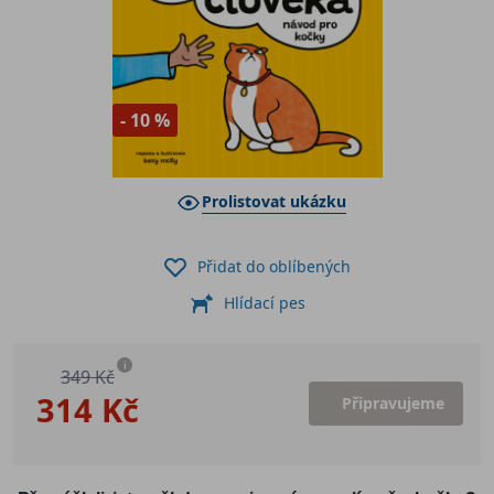
- 10 %
Prolistovat ukázku
Přidat do oblíbených
Hlídací pes
i
349 Kč
314 Kč
Připravujeme