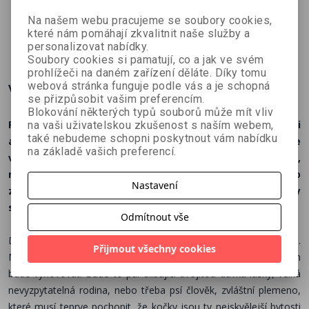
John Gray
Na našem webu pracujeme se soubory cookies,
které nám pomáhají zkvalitnit naše služby a
244 Kč
244 Kč
228 Kč
č
325 Kč
325 Kč
259 Kč
personalizovat nabídky.
Soubory cookies si pamatují, co a jak ve svém
prohlížeči na daném zařízení děláte. Díky tomu
webová stránka funguje podle vás a je schopná
Více o knize
se přizpůsobit vašim preferencím.
Blokování některých typů souborů může mít vliv
Přemýšleli jste někdy, co si o vás myslí vaše kočka? Jak si
na vaši uživatelskou zkušenost s naším webem,
také nebudeme schopni poskytnout vám nabídku
adoptovat člověka je ilustrovaný zábavný průvodce
na základě vašich preferencí.
vyprávěný z pohledu kočky. Co by měla každá kočka vědět,
než se rozhodne stát se opatrovatelkou některého
Nastavení
z toulavých lidí? To v knize popisuje autorka Bexy McFly
s pomocí kocoura Percyho.
Odmítnout vše
Dejme tomu, že jste kočka, a rozhodnete se osvojit si člověka.
Přijmout všechny cookies
Musíte si umět vybrat toho správného, jehož životní styl vám
bude vyhovovat. Bude to pár slibující dvojitou dávku lásky, velká
nevyzpytatelná rodina, nebo třeba psí člověk, zvláštní plemeno,
které musí teprve pochopit, že kočky jsou ty nejskvělejší bytosti