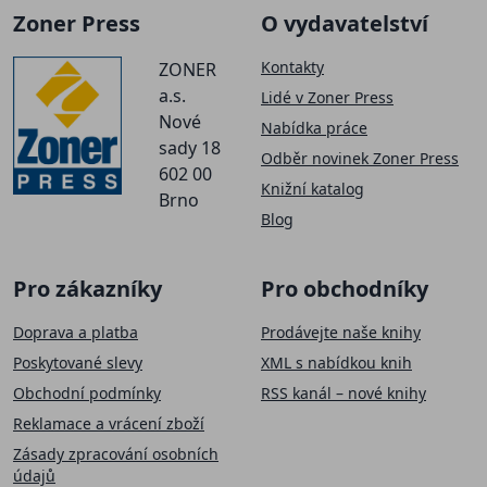
Zoner Press
O vydavatelství
Kontakty
ZONER
a.s.
Lidé v Zoner Press
Nové
Nabídka práce
sady 18
Odběr novinek Zoner Press
602 00
Knižní katalog
Brno
Blog
Pro zákazníky
Pro obchodníky
Doprava a platba
Prodávejte naše knihy
Poskytované slevy
XML s nabídkou knih
Obchodní podmínky
RSS kanál – nové knihy
Reklamace a vrácení zboží
Zásady zpracování osobních
údajů