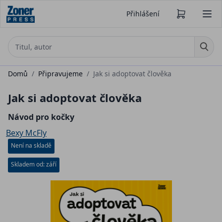
Přihlášení
Domů
/
Připravujeme
/
Jak si adoptovat člověka
Jak si adoptovat člověka
Návod pro kočky
Bexy McFly
Není na skladě
Skladem od: září