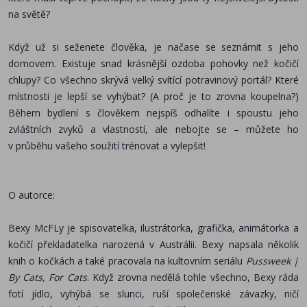
na světě?
Když už si seženete člověka, je načase se seznámit s jeho
domovem. Existuje snad krásnější ozdoba pohovky než kočičí
chlupy? Co všechno skrývá velký svítící potravinový portál? Které
místnosti je lepší se vyhýbat? (A proč je to zrovna koupelna?)
Během bydlení s člověkem nejspíš odhalíte i spoustu jeho
zvláštních zvyků a vlastností, ale nebojte se – můžete ho
v průběhu vašeho soužití trénovat a vylepšit!
O autorce:
Bexy McFLy je spisovatelka, ilustrátorka, grafička, animátorka a
kočičí překladatelka narozená v Austrálii. Bexy napsala několik
knih o kočkách a také pracovala na kultovním seriálu
Pussweek |
By Cats, For Cats
. Když zrovna nedělá tohle všechno, Bexy ráda
fotí jídlo, vyhýbá se slunci, ruší společenské závazky, ničí