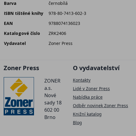
Barva
černobílá
ISBN tištěné knihy
978-80-7413-602-3
EAN
9788074136023
Katalogové číslo
ZRK2406
Vydavatel
Zoner Press
Zoner Press
O vydavatelství
Kontakty
ZONER
a.s.
Lidé v Zoner Press
Nové
Nabídka práce
sady 18
Odběr novinek Zoner Press
602 00
Knižní katalog
Brno
Blog