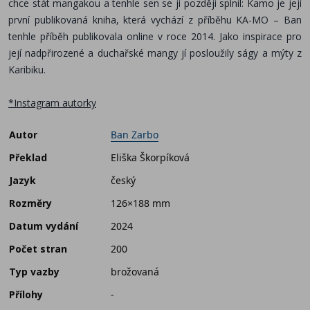
chce stát mangakou a tenhle sen se jí později splnil: Kamo je její
první publikovaná kniha, která vychází z příběhu KA-MO – Ban
tenhle příběh publikovala online v roce 2014. Jako inspirace pro
její nadpřirozené a duchařské mangy jí posloužily ságy a mýty z
Karibiku.
*Instagram autorky
Autor
Ban Zarbo
Překlad
Eliška Škorpíková
Jazyk
český
Rozměry
126×188 mm
Datum vydání
2024
Počet stran
200
Typ vazby
brožovaná
Přílohy
-