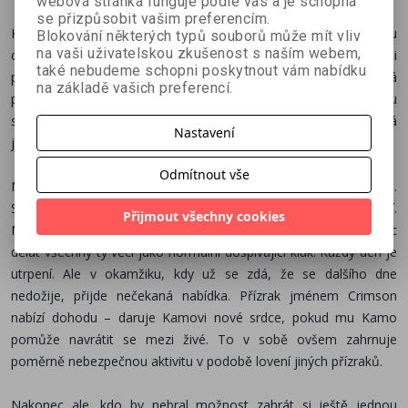
webová stránka funguje podle vás a je schopná
se přizpůsobit vašim preferencím.
Kamo se narodil s nemocným srdcem a jeho život se pomalu
Blokování některých typů souborů může mít vliv
na vaši uživatelskou zkušenost s naším webem,
chýlí ke konci. Že by smutný závěr příběhu, který ještě ani
také nebudeme schopni poskytnout vám nabídku
pořádně nezačal? Ale kdeže! S nezlomnou vůlí žít přichází nová
na základě vašich preferencí.
příležitost v podobě nabídky – nové srdce výměnou za určitou
službu. Taková dohoda se neodmítá. Co na tom, že bytost, která
Nastavení
ji Kamovi nabízí, je veskrze přízračná?
Odmítnout vše
Na rozdíl od vrstevníků má Kamo jednu velkou nevýhodu.
Selhává mu srdce. Jeho život je tak plný nejrůznějších omezení.
Přijmout všechny cookies
Nemůže sportovat, jíst nezdravé jídlo, chodit do školy a vůbec
dělat všechny ty věci jako normální dospívající kluk. Každý den je
utrpení. Ale v okamžiku, kdy už se zdá, že se dalšího dne
nedožije, přijde nečekaná nabídka. Přízrak jménem Crimson
nabízí dohodu – daruje Kamovi nové srdce, pokud mu Kamo
pomůže navrátit se mezi živé. To v sobě ovšem zahrnuje
poměrně nebezpečnou aktivitu v podobě lovení jiných přízraků.
Nakonec ale, kdo by nebral možnost zahrát si ještě jednou