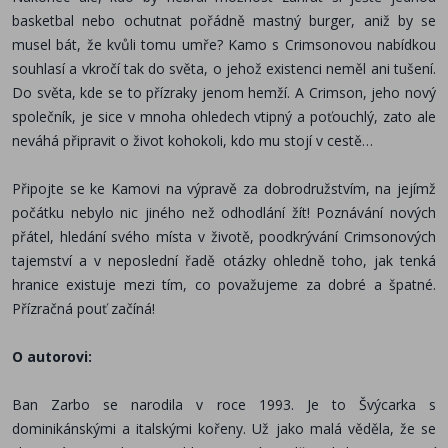
basketbal nebo ochutnat pořádně mastný burger, aniž by se
musel bát, že kvůli tomu umře? Kamo s Crimsonovou nabídkou
souhlasí a vkročí tak do světa, o jehož existenci neměl ani tušení.
Do světa, kde se to přízraky jenom hemží. A Crimson, jeho nový
společník, je sice v mnoha ohledech vtipný a poťouchlý, zato ale
neváhá připravit o život kohokoli, kdo mu stojí v cestě…
Připojte se ke Kamovi na výpravě za dobrodružstvím, na jejímž
počátku nebylo nic jiného než odhodlání žít! Poznávání nových
přátel, hledání svého místa v životě, poodkrývání Crimsonových
tajemství a v neposlední řadě otázky ohledně toho, jak tenká
hranice existuje mezi tím, co považujeme za dobré a špatné.
Přízračná pouť začíná!
O autorovi:
Ban Zarbo se narodila v roce 1993. Je to Švýcarka s
dominikánskými a italskými kořeny. Už jako malá věděla, že se