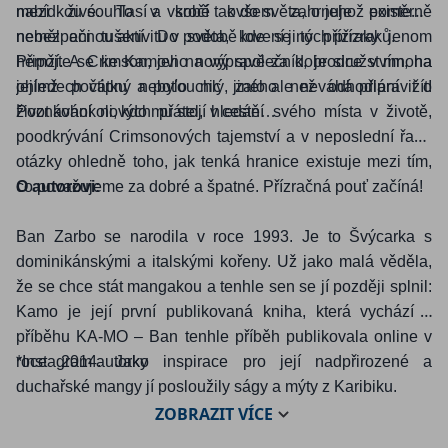
mezi živé. To v sobě ovšem zahrnuje poměrně
nabídkou souhlasí a vkročí tak do světa, o jehož existenci
nebezpečnou aktivitu v podobě lovení jiných přízraků.
neměl ani tušení. Do světa, kde se to přízraky jenom
hemží. A Crimson, jeho nový společník, je sice v mnoha
Připojte se ke Kamovi na výpravě za dobrodružstvím, na
ohledech vtipný a poťouchlý, zato ale neváhá připravit o
jejímž počátku nebylo nic jiného než odhodlání žít!
život kohokoli, kdo mu stojí v cestě…
Poznávání nových přátel, hledání svého místa v životě,
poodkrývání Crimsonových tajemství a v neposlední řadě
otázky ohledně toho, jak tenká hranice existuje mezi tím,
co považujeme za dobré a špatné. Přízračná pouť začíná!
O autorovi:
Ban Zarbo se narodila v roce 1993. Je to Švýcarka s
dominikánskými a italskými kořeny. Už jako malá věděla,
že se chce stát mangakou a tenhle sen se jí později splnil:
Kamo je její první publikovaná kniha, která vychází z
příběhu KA-MO – Ban tenhle příběh publikovala online v
roce 2014. Jako inspirace pro její nadpřirozené a
*Instagram autorky
duchařské mangy jí posloužily ságy a mýty z Karibiku.
ZOBRAZIT
VÍCE