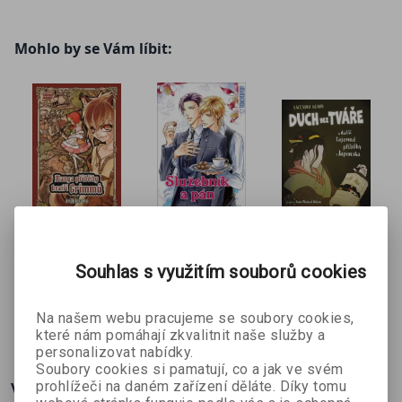
Mohlo by se Vám líbit:
Manga
Služebník a
Duch bez
příběhy
pán
tváře
Souhlas s využitím souborů cookies
Kei Ishiyama
Lo & Lorinell
Sean Michael
bratří
Yu
Wilson
Grimmů
Na našem webu pracujeme se soubory cookies,
251 Kč
233 Kč
94 Kč
č
279 Kč
259 Kč
235 Kč
které nám pomáhají zkvalitnit naše služby a
personalizovat nabídky.
Soubory cookies si pamatují, co a jak ve svém
Více o knize
prohlížeči na daném zařízení děláte. Díky tomu