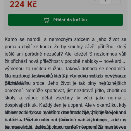
224 Kč
Přidat do košíku
Kamo se narodil s nemocným srdcem a jeho život se
pomalu chýlí ke konci. Že by smutný závěr příběhu, který
ještě ani pořádně nezačal? Ale kdeže! S nezlomnou vůlí
žít přichází nová příležitost v podobě nabídky – nové srdce
výměnou za určitou službu. Taková dohoda se neodmítá.
Co na tom, že bytost, která ji Kamovi nabízí, je veskrze
Na rozdíl od vrstevníků má Kamo jednu velkou nevýhodu.
přízračná?
Selhává mu srdce. Jeho život je tak plný nejrůznějších
omezení. Nemůže sportovat, jíst nezdravé jídlo, chodit do
školy a vůbec dělat všechny ty věci jako normální
dospívající kluk. Každý den je utrpení. Ale v okamžiku, kdy
už se zdá, že se dalšího dne nedožije, přijde nečekaná
Nakonec ale, kdo by nebral možnost zahrát si ještě jednou
nabídka. Přízrak jménem Crimson nabízí dohodu – daruje
basketbal nebo ochutnat pořádně mastný burger, aniž by
Kamovi nové srdce, pokud mu Kamo pomůže navrátit se
se musel bát, že kvůli tomu umře? Kamo s Crimsonovou