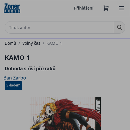
Přihlášení
Domů
/
Volný čas
/
KAMO 1
KAMO 1
Dohoda s říší přízraků
Ban Zarbo
Skladem