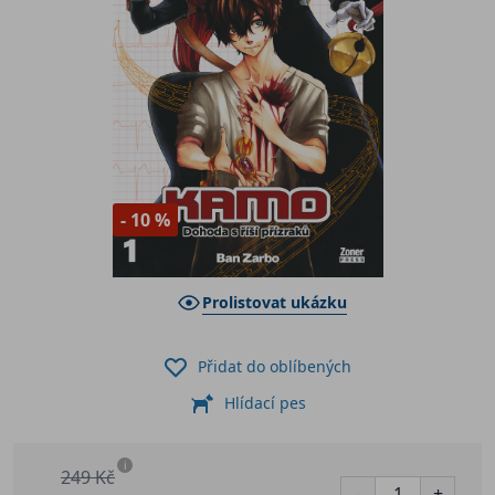
- 10 %
Prolistovat ukázku
Přidat do oblíbených
Hlídací pes
i
249 Kč
-
+