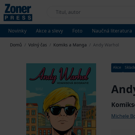
Novinky
Akce a slevy
Foto
Naučná literatura
Domů
/
Volný čas
/
Komiks a Manga
/
Andy Warhol
Akce
Skla
And
Komikso
Michele B