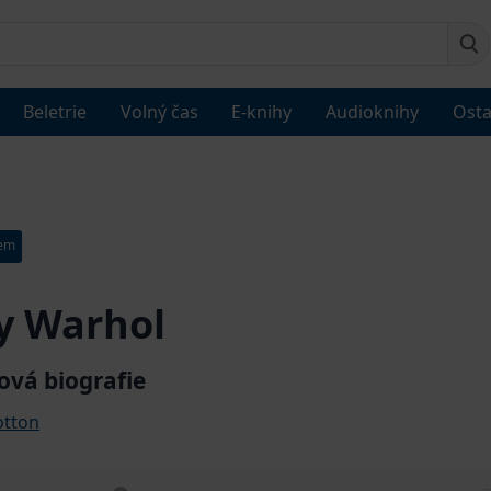
Beletrie
Volný čas
E-knihy
Audioknihy
Osta
dem
y Warhol
vá biografie
otton