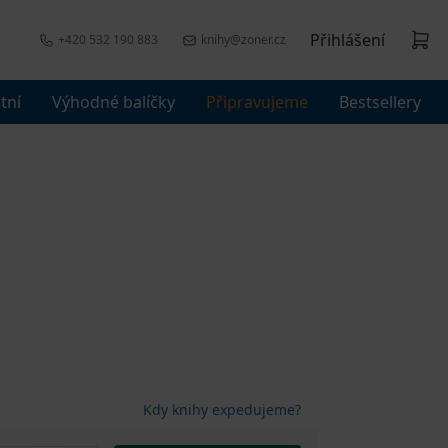
Přihlášení
+420 532 190 883
knihy@zoner.cz
tní
Výhodné balíčky
Připravujeme
Bestsellery
Kdy knihy expedujeme?