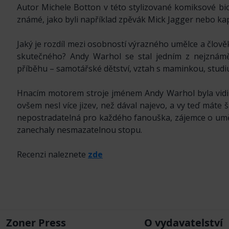
Autor Michele Botton v této stylizované komiksové bio
známé, jako byli například zpěvák Mick Jagger nebo k
Jaký je rozdíl mezi osobností výrazného umělce a člově
skutečného? Andy Warhol se stal jedním z nejznámějš
příběhu – samotářské dětství, vztah s maminkou, studi
Hnacím motorem stroje jménem Andy Warhol byla vidin
ovšem nesl více jizev, než dával najevo, a vy teď máte 
nepostradatelná pro každého fanouška, zájemce o uměn
zanechaly nesmazatelnou stopu.
Recenzi naleznete
zde
Zoner Press
O vydavatelství