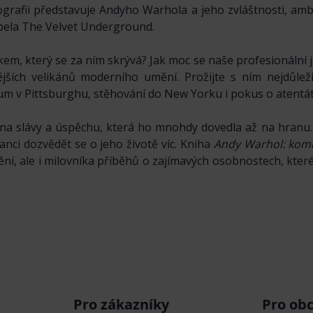
grafii představuje Andyho Warhola a jeho zvláštnosti, ambi
apela The Velvet Underground.
kem, který se za ním skrývá? Jak moc se naše profesionální j
ích velikánů moderního umění. Prožijte s ním nejdůležit
um v Pittsburghu, stěhování do New Yorku i pokus o atentát
a slávy a úspěchu, která ho mnohdy dovedla až na hranu. 
šanci dozvědět se o jeho životě víc. Kniha
Andy Warhol: komi
í, ale i milovníka příběhů o zajímavých osobnostech, kter
Pro zákazníky
Pro ob