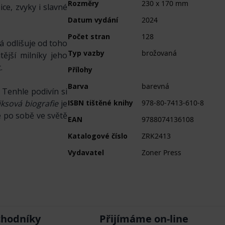
Rozměry
230 x 170 mm
ce, zvyky i slavné
Datum vydání
2024
Počet stran
128
á odlišuje od toho
Typ vazby
brožovaná
ější milníky jeho
.
Přílohy
Barva
barevná
Tenhle podivín si
ksová biografie
je
ISBN tištěné knihy
978-80-7413-610-8
é po sobě ve světě
EAN
9788074136108
Katalogové číslo
ZRK2413
Vydavatel
Zoner Press
chodníky
Přijímáme on-line