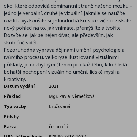
oko, které odpovídá dominantní straně našeho mozku –
jedno je verbální, druhé je vizuální. Jakmile se naučíte
rozdíl a vyzkoušíte si jednoduchá kreslicí cvičení, získáte
nový pohled na to, jak vnímáte, přemýšlíte a tvoříte.
Dozvíte se, jak se nejen dívat, ale především, jak
skutečně vidět.
Pozoruhodná výprava dějinami umění, psychologie a
tvůrčího procesu, velkoryse ilustrovaná vizuálními
příklady, je nezbytným čtením pro každého, kdo hledá
bohatší pochopení vizuálního umění, lidské mysli a
kreativity.
Datum vydání
2021
Překlad
Mgr. Pavla Němečková
Typ vazby
brožovaná
Přílohy
-
Barva
černobílá
ISBN tištěné knihy
978-80-7413-440-1