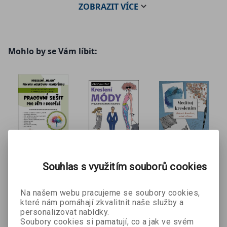
jednoduchá kreslicí cvičení, získáte nový pohled na to,
ZOBRAZIT
VÍCE
jak vnímáte, přemýšlíte a tvoříte. Dozvíte se, jak se
nejen dívat, ale především, jak skutečně vidět.
Mohlo by se Vám líbit:
Kreslení
Kreslení
Medituj
Souhlas s využitím souborů cookies
„nejen“
módy
kreslením
Jana
Christopher
Amy
pravou
Laštovičková
Hart
Maricleová
mozkovou
Na našem webu pracujeme se soubory cookies,
Grygarová
které nám pomáhají zkvalitnit naše služby a
hemisférou
126 Kč
296 Kč
250 Kč
č
140 Kč
329 Kč
389 Kč
personalizovat nabídky.
– 2. vydání
Soubory cookies si pamatují, co a jak ve svém