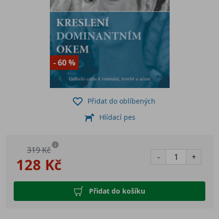
- 60 %
Přidat do oblíbených
Hlídací pes
i
319 Kč
-
+
128 Kč
Přidat do košíku