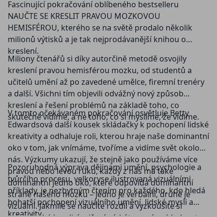
Fascinující pokračování oblíbeného bestselleru
NAUČTE SE KRESLIT PRAVOU MOZKOVOU
HEMISFÉROU, kterého se na světě prodalo několik
milionů výtisků a je tak nejprodávanější knihou o
kreslení.
Miliony čtenářů si díky autorčině metodě osvojily
kreslení pravou hemisférou mozku, od studentů a
učitelů umění až po zavedené umělce, firemní trenéry
a další. Všichni tím objevili odvážný nový způsob
kreslení a řešení problémů na základě toho, co
V tomto očekávaném pokračování osvětluje Betty
skutečně vidíme, a ne toho, co si myslíme, že vidíme.
Edwardsová další kousek skládačky k pochopení lidské
kreativity a odhaluje roli, kterou hraje naše dominantní
oko v tom, jak vnímáme, tvoříme a vidíme svět okolo
nás. Výzkumy ukazují, že stejně jako používáme více
Pozoruhodná výprava dějinami umění, psychologie a
pravou nebo levou ruku, každý z nás má také
tvůrčího procesu, velkoryse ilustrovaná vizuálními
dominantní jedno oko, které odpovídá dominantní
příklady, je nezbytným čtením pro každého, kdo hledá
straně našeho mozku – jedno je verbální, druhé je
bohatší pochopení vizuálního umění, lidské mysli a
vizuální. Jakmile se naučíte rozdíl a vyzkoušíte si
kreativity.