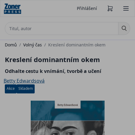
Přihlášení
Domů
/
Volný čas
/
Kreslení dominantním okem
Kreslení dominantním okem
Odhalte cestu k vnímání, tvorbě a učení
Betty Edwardsová
Akce
Skladem