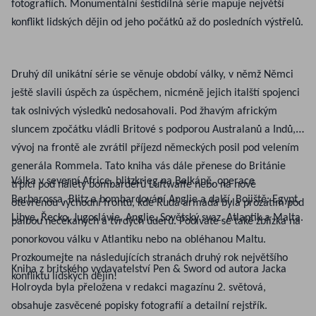
fotografiích. Monumentální šestidílná série mapuje největší
konflikt lidských dějin od jeho počátků až do posledních výstřelů.
Druhý díl unikátní série se věnuje období války, v němž Němci
ještě slavili úspěch za úspěchem, nicméně jejich italští spojenci
tak oslnivých výsledků nedosahovali. Pod žhavým africkým
sluncem zpočátku vládli Britové s podporou Australanů a Indů,
vývoj na frontě ale zvrátil příjezd německých posil pod velením
generála Rommela. Tato kniha vás dále přenese do Británie
Válka v severní Africe, blitzkrieg na Balkáně, operace
trpící pod nálety bombardérů Luftwaffe nebo na nově
Barbarossa, Blitz a bombardování Anglie a další. Bojiště: Egypt,
otevřenou východní frontu, kde Rudá armáda byla prozatím pod
Libye, Řecko, Jugoslávie, Anglie, Sovětský svaz, Atlantik a Malta.
palbou nečekaných a tvrdých úderů. Podíváte se také zblízka na
ponorkovou válku v Atlantiku nebo na obléhanou Maltu.
Prozkoumejte na následujících stranách druhý rok největšího
Kniha z britského vydavatelství Pen & Sword od autora Jacka
konfliktu lidských dějin!
Holroyda byla přeložena v redakci magazínu 2. světová,
obsahuje zasvěcené popisky fotografií a detailní rejstřík.