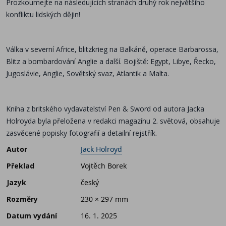
Prozkoumejte na následujících stranách druhý rok největšího
konfliktu lidských dějin!
Válka v severní Africe, blitzkrieg na Balkáně, operace Barbarossa,
Blitz a bombardování Anglie a další. Bojiště: Egypt, Libye, Řecko,
Jugoslávie, Anglie, Sovětský svaz, Atlantik a Malta.
Kniha z britského vydavatelství Pen & Sword od autora Jacka
Holroyda byla přeložena v redakci magazínu 2. světová, obsahuje
zasvěcené popisky fotografií a detailní rejstřík.
Autor
Jack Holroyd
Překlad
Vojtěch Borek
Jazyk
český
Rozměry
230 × 297 mm
Datum vydání
16. 1. 2025