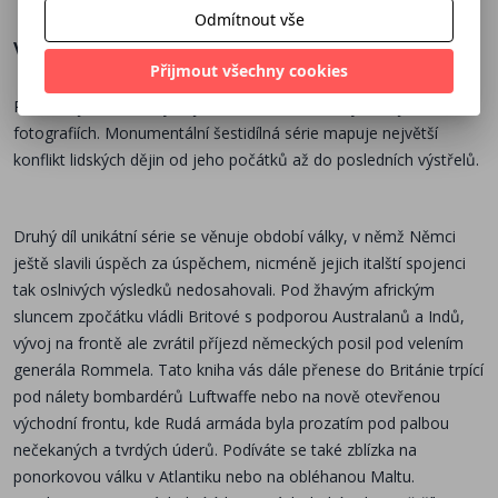
Odmítnout vše
Více o knize
Přijmout všechny cookies
Rozhodující momenty největšího konfliktu lidských dějin ve
fotografiích. Monumentální šestidílná série mapuje největší
konflikt lidských dějin od jeho počátků až do posledních výstřelů.
Druhý díl unikátní série se věnuje období války, v němž Němci
ještě slavili úspěch za úspěchem, nicméně jejich italští spojenci
tak oslnivých výsledků nedosahovali. Pod žhavým africkým
sluncem zpočátku vládli Britové s podporou Australanů a Indů,
vývoj na frontě ale zvrátil příjezd německých posil pod velením
generála Rommela. Tato kniha vás dále přenese do Británie trpící
pod nálety bombardérů Luftwaffe nebo na nově otevřenou
východní frontu, kde Rudá armáda byla prozatím pod palbou
nečekaných a tvrdých úderů. Podíváte se také zblízka na
ponorkovou válku v Atlantiku nebo na obléhanou Maltu.