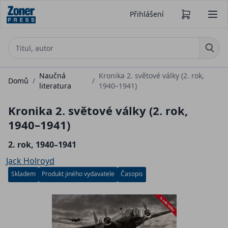
Přihlášení
Naučná
Kronika 2. světové války (2. rok,
Domů
/
/
literatura
1940–1941)
Kronika 2. světové války (2. rok,
1940–1941)
2. rok, 1940–1941
Jack Holroyd
Skladem
Produkt jiného vydavatele
Časopis