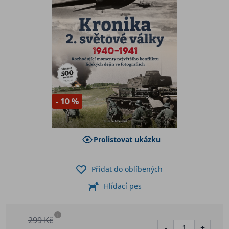
- 10 %
Prolistovat ukázku
Přidat do oblíbených
Hlídací pes
i
299 Kč
-
+