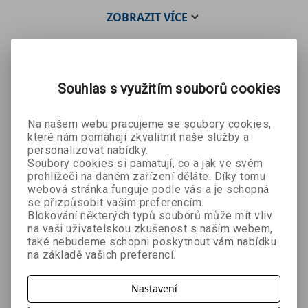
ZOBRAZIT
VÍCE
Mohlo by se Vám líbit:
Souhlas s využitím souborů cookies
Na našem webu pracujeme se soubory cookies,
které nám pomáhají zkvalitnit naše služby a
personalizovat nabídky.
Soubory cookies si pamatují, co a jak ve svém
prohlížeči na daném zařízení děláte. Díky tomu
webová stránka funguje podle vás a je schopná
se přizpůsobit vašim preferencím.
Blokování některých typů souborů může mít vliv
Dělostřeleck
Ruční palné
Mobilizace
na vaši uživatelskou zkušenost s naším webem,
é tvrze – Čs.
zbraně –
ve fotografii
také nebudeme schopni poskytnout vám nabídku
Jiří Suchánek
Tomáš Prachař
Jiří Suchánek,
opevnění
Rusko a
- 2. vydání
na základě vašich preferencí.
Jaroslav Beneš
1935–1938
Sovětský
svaz
269 Kč
863 Kč
449 Kč
č
299 Kč
959 Kč
499 Kč
Nastavení