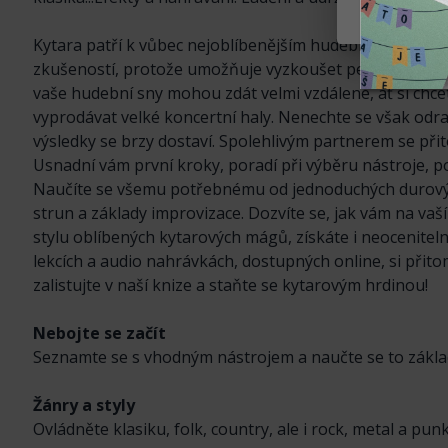
Nastaven
Kytara patří k vůbec nejoblíbenějším hudebním nástroj
zkušeností, protože umožňuje vyzkoušet pestrou škálu n
vaše hudební sny mohou zdát velmi vzdálené, ať si chce
vyprodávat velké koncertní haly. Nenechte se však odra
výsledky se brzy dostaví. Spolehlivým partnerem se při
Usnadní vám první kroky, poradí při výběru nástroje, 
Naučíte se všemu potřebnému od jednoduchých durovýc
strun a základy improvizace. Dozvíte se, jak vám na va
stylu oblíbených kytarových mágů, získáte i neocenitel
lekcích a audio nahrávkách, dostupných online, si přit
zalistujte v naší knize a staňte se kytarovým hrdinou!
Nebojte se začít
Seznamte se s vhodným nástrojem a naučte se to zákla
Žánry a styly
Ovládněte klasiku, folk, country, ale i rock, metal a punk