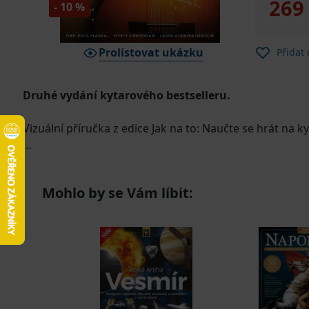
269
- 10 %
Prolistovat ukázku
Přidat
Druhé vydání kytarového bestselleru.
Vizuální příručka z edice Jak na to: Naučte se hrát na k
Kytara patří k vůbec nejoblíbenějším hudebním nástro
škálu nejrůznějších stylů a žánrů. Při nácviku prvních
Mohlo by se Vám líbit:
chystáte vyprodávat velké koncertní haly. Nenechte se 
partnerem se přitom stane tato přehledná příručka Ky
další hudební rozvoj. Naučíte se všemu potřebnému od
Dozvíte se, jak vám na vaší cestě pomohou moderní tech
tvorbu. V doprovodných video lekcích a audio nahrávkác
a staňte se kytarovým hrdinou!