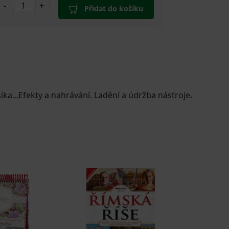
-
+
Přidat do košíku
sika...Efekty a nahrávání. Ladění a údržba nástroje.
 zkušeností, protože umožňuje vyzkoušet pestrou
i chcete zahrát pár písniček pro radost, nebo se
dění, výsledky se brzy dostaví. Spolehlivým
ěru nástroje, pomůže vybudovat pevné základy pro váš
rnkávání, ohýbání strun a základy improvizace.
ágů, získáte i neocenitelné rady pro vlastní písňovou
jete správně. Uchopte kytaru, zalistujte v naší knize