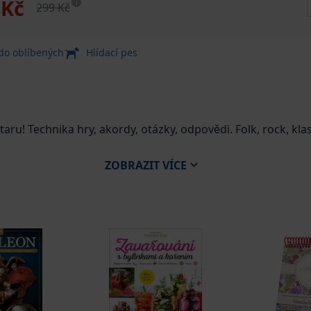
 Kč
i
299 Kč
 do oblíbených
Hlídací pes
ytaru! Technika hry, akordy, otázky, odpovědi. Folk, rock, kla
jům na světě. Často po ní sáhnou nováčci bez předchozích
ZOBRAZIT
VÍCE
 akordů se vaše hudební sny mohou zdát velmi vzdálené, ať s
však odradit. Pokud věnujete kytaře dostatek času a soustře
tara pro každého. Usnadní vám první kroky, poradí při výb
 jednoduchých durových akordů přes čtení tabulatur po vyb
nologie, zkusíte si zahrát ve stylu oblíbených kytarových m
h, dostupných online, si přitom můžete ověřit, zda postupu