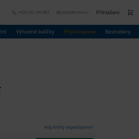
Přihlášení
+420 532 190 883
knihy@zoner.cz
tní
Výhodné balíčky
Připravujeme
Bestsellery
í
Kdy knihy expedujeme?