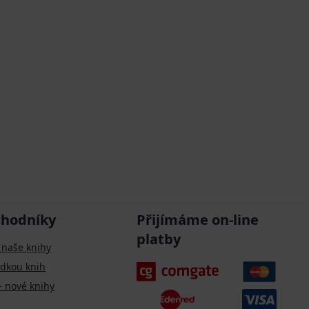
chodníky
Přijímáme on-line
platby
 naše knihy
ídkou knih
– nové knihy