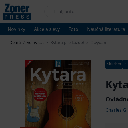
Novinky
Akce a slevy
Foto
Naučná literatura
Domů
/
Volný čas
/
Kytara pro každého - 2.vydání
Skladem
Pr
Kyta
Ovládně
Charles G