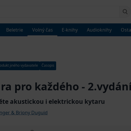
Beletrie
Volný čas
E-knihy
Audioknihy
Osta
odukt jiného vydavatele
Časopis
ra pro každého - 2.vydán
te akustickou i elektrickou kytaru
inger & Briony Duguid