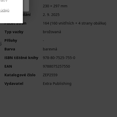
y cookies
nás v
Rozměry
230 × 297 mm
 údajů
Datum vydání
2. 9. 2025
Počet stran
164 (160 vnitřních + 4 strany obálka)
Typ vazby
brožovaná
Přílohy
-
j.
Barva
barevná
ISBN tištěné knihy
978-80-7525-755-0
EAN
9788075257550
Katalogové číslo
ZEP2559
Vydavatel
Extra Publishing