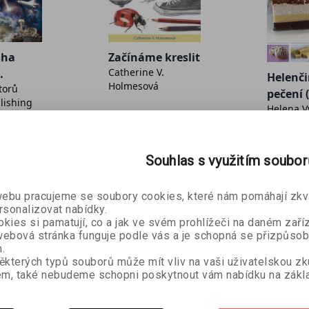
iha
Začínáme kreslit
Catherine V.
Helenč
Holmesová
torů
pečení 
lishing
Helena V
cukroví
306 Kč
99 Kč
340 Kč
126 Kč
Souhlas s využitím soubo
bu pracujeme se soubory cookies, které nám pomáhají zkva
 se hrát různými styly, srovnejte ukázky s notovou osnovou.
rsonalizovat nabídky.
kies si pamatují, co a jak ve svém prohlížeči na daném zaříz
ebová stránka funguje podle vás a je schopná se přizpůsob
 Publishing, plná detailních informací, schémat a ilustrací.
.
lní průvodce hrou na piano a keyboard pro začátečníky i
ěkterých typů souborů může mít vliv na vaši uživatelskou z
m, také nebudeme schopni poskytnout vám nabídku na zákla