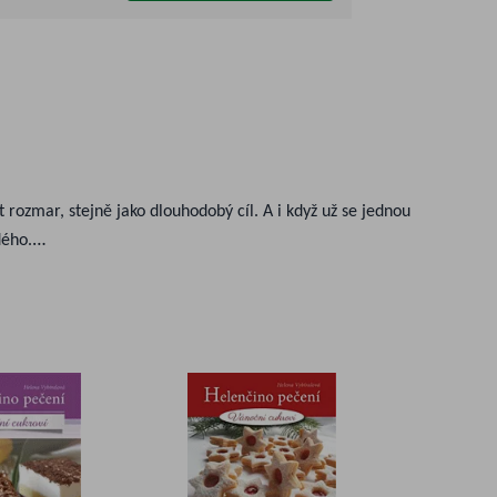
 rozmar, stejně jako dlouhodobý cíl. A i když už se jednou
dého.
na sedět, a postupně se naučíte také číst z not. Zdokonalování
ologie, přehledem stupnic, akordů a přístupem k on-line
tu tipů a rad pro začátečníky, které vám pomohou zlepšit a