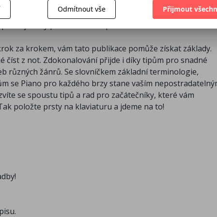
stupnice, písničky i pokročilá díla. Naučit se hrát na hudeb
í
Odmítnout vše
Přijmout všechn
 i když už se jednou rozhodnete, mohou vás přepadat obavy.
 proto je tady příručka Piano pro každého.
krok za krokem, vám tato publikace pomůže získat základy.
é číst z not. Zdokonalování přijde i díky tipům pro snadné
 různých žánrů. Se slovníčkem základní terminologie,
jům se Piano pro každého brzy stane vaším nepostradateln
íte se spoustu tipů a rad pro začátečníky, které vám
ak položte prsty na klaviaturu a jdeme na to!
adby!
pisu.