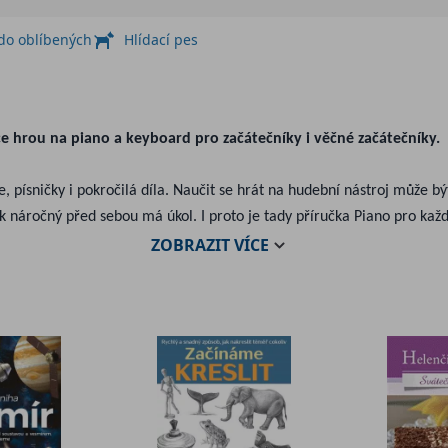
 do oblíbených
Hlídací pes
dce hrou na piano a keyboard pro začátečníky i věčné začátečníky.
 písničky i pokročilá díla. Naučit se hrát na hudební nástroj může být
 náročný před sebou má úkol. I proto je tady příručka Piano pro kaž
ZOBRAZIT
VÍCE
rokem, vám tato publikace pomůže získat základy. Dozvíte se, jak u pia
vodům na hraní skladeb různých žánrů. Se slovníčkem základní termin
m průvodcem při seznamování se s hudebním světem. Dozvíte se spous
ru a jdeme na to!