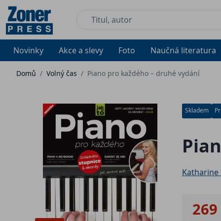
Novinky
Akce a slevy
Foto
Naučná literatura
Domů
/
Volný čas
/
Piano pro každého – druhé vydání
Skladem
Pr
Pian
Katharine
269