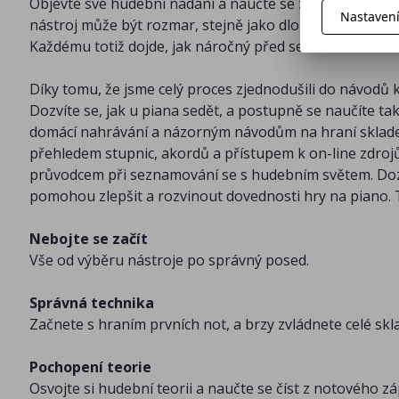
Objevte své hudební nadání a naučte se zahrát na piano 
Nastaven
nástroj může být rozmar, stejně jako dlouhodobý cíl. A
Každému totiž dojde, jak náročný před sebou má úkol. I
Díky tomu, že jsme celý proces zjednodušili do návodů 
Dozvíte se, jak u piana sedět, a postupně se naučíte tak
domácí nahrávání a názorným návodům na hraní skladeb
přehledem stupnic, akordů a přístupem k on-line zdro
průvodcem při seznamování se s hudebním světem. Dozv
pomohou zlepšit a rozvinout dovednosti hry na piano. T
Nebojte se začít
Vše od výběru nástroje po správný posed.
Správná technika
Začnete s hraním prvních not, a brzy zvládnete celé skl
Pochopení teorie
Osvojte si hudební teorii a naučte se číst z notového zá