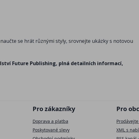
y, naučte se hrát různými styly, srovnejte ukázky s notovou
tví Future Publishing, plná detailních informací,
Pro zákazníky
Pro ob
Doprava a platba
Prodávejte
Poskytované slevy
XML s nab
Obchodní podmínky
RSS kanál 