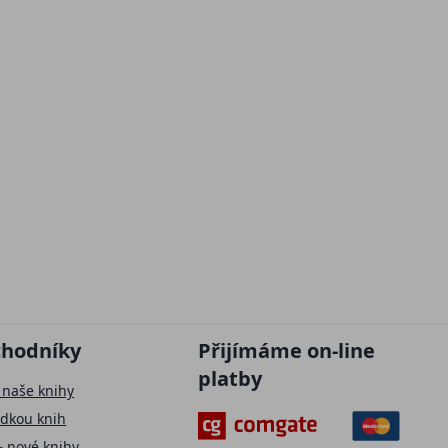
chodníky
Přijímáme on-line
platby
 naše knihy
ídkou knih
– nové knihy