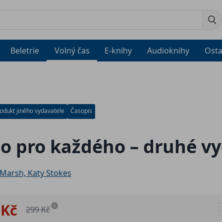
Beletrie
Volný čas
E-knihy
Audioknihy
Osta
odukt jiného vydavatele
Časopis
o pro každého – druhé v
 Marsh, Katy Stokes
 Kč
i
299 Kč