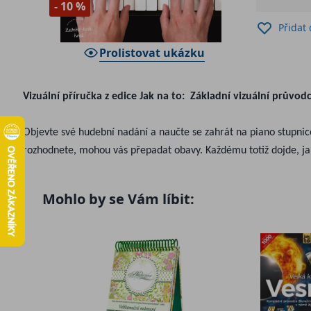
- 10 %
Přidat
Prolistovat ukázku
Vizuální příručka z edice Jak na to: Základní vizuální průvo
Objevte své hudební nadání a naučte se zahrát na piano stupnice,
rozhodnete, mohou vás přepadat obavy. Každému totiž dojde, jak
Díky tomu, že jsme celý proces zjednodušili do návodů krok za k
Mohlo by se Vám líbit:
přijde i díky tipům pro snadné domácí nahrávání a názorným ná
zdrojům se Piano pro každého brzy stane vaším nepostradatelný
rozvinout dovednosti hry na piano. Tak položte prsty na klaviatu
Nebojte se začít
Vše od výběru nástroje po správný posed.