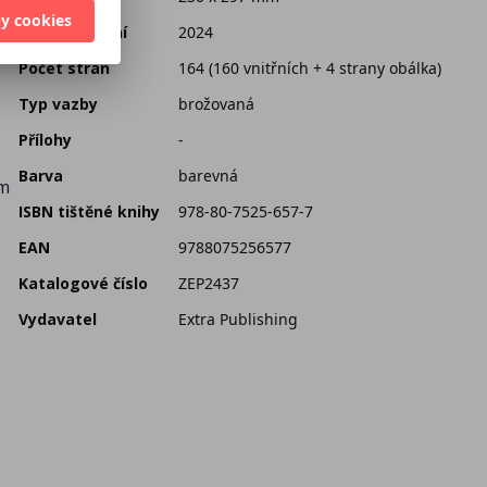
ní
y cookies
Datum vydání
2024
Počet stran
164 (160 vnitřních + 4 strany obálka)
Typ vazby
brožovaná
Přílohy
-
Barva
barevná
ým
ISBN tištěné knihy
978-80-7525-657-7
EAN
9788075256577
Katalogové číslo
ZEP2437
Vydavatel
Extra Publishing