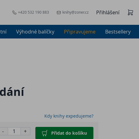
Přihlášení
+420 532 190 883
knihy@zoner.cz
tní
Výhodné balíčky
Připravujeme
Bestsellery
ydání
Kdy knihy expedujeme?
-
+
Přidat do košíku