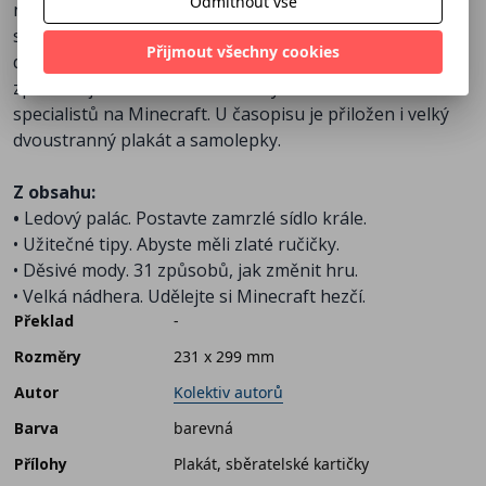
Odmítnout vše
najdete kompletního průvodce světem Minecraftu se
stovkami rad, tipů a triků pro začátečníky i pokročilé,
Přijmout všechny cookies
dále zajímavé rozhovory, témata a nezbytné
zpravodajství. To vše od zkušených autorů SCORE i
specialistů na Minecraft. U časopisu je přiložen i velký
dvoustranný plakát a samolepky.
Z obsahu:
•
Ledový palác. Postavte zamrzlé sídlo krále.
• Užitečné tipy. Abyste měli zlaté ručičky.
• Děsivé mody. 31 způsobů, jak změnit hru.
• Velká nádhera. Udělejte si Minecraft hezčí.
Překlad
-
Rozměry
231 x 299 mm
Autor
Kolektiv autorů
Barva
barevná
Přílohy
Plakát, sběratelské kartičky