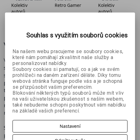
•
Ledový palác. Postavte zamrzlé sídlo krále.
Kolektiv
Retro Gamer
Kolektiv
hvězdám!
hardware -
WARS!
autorů
autorů
• Užitečné tipy. Abyste měli zlaté ručičky.
kompletní
• Děsivé mody. 31 způsobů, jak změnit hru.
průvodce
123 Kč
195 Kč
123 Kč
č
199 Kč
299 Kč
199 Kč
• Velká nádhera. Udělejte si Minecraft hezčí.
Souhlas s využitím souborů cookies
Více o knize
Na našem webu pracujeme se soubory cookies,
které nám pomáhají zkvalitnit naše služby a
V tomto pátém čísle najdete i tipy na kapesní verzi,
personalizovat nabídky.
spoustu shaderů, epické elfí dobrodružství a
Soubory cookies si pamatují, co a jak ve svém
samozřejmě množství tipů, rad a návodů, které vám
prohlížeči na daném zařízení děláte. Díky tomu
webová stránka funguje podle vás a je schopná
poradí, jak si lépe užít svět Micrecraftu. Jo, a kdyby vám
se přizpůsobit vašim preferencím.
to nestačilo, podařilo se nám udělat rozhovor s
Blokování některých typů souborů může mít vliv
producentem Minecraftu Rogerem Carpenterem. Ten
na vaši uživatelskou zkušenost s naším webem,
také nebudeme schopni poskytnout vám nabídku
nám prozradil, co se děje kolem Minecraftu v posledních
na základě vašich preferencí.
měsících.
Nastavení
Speciální vydání magazínu SCORE věnované výhradně
populárnímu hernímu hitu Minecraft. Na 148 stranách