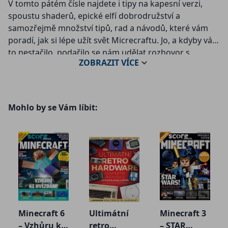
V tomto pátém čísle najdete i tipy na kapesní verzi,
spoustu shaderů, epické elfí dobrodružství a
samozřejmě množství tipů, rad a návodů, které vám
poradí, jak si lépe užít svět Micrecraftu. Jo, a kdyby vám
to nestačilo, podařilo se nám udělat rozhovor s
ZOBRAZIT
VÍCE
producentem Minecraftu Rogerem Carpenterem. Ten
nám prozradil, co se děje kolem Minecraftu v
posledních měsících.
Mohlo by se Vám líbit:
Speciální vydání magazínu SCORE věnované výhradně
populárnímu hernímu hitu Minecraft. Na 148 stranách
najdete kompletního průvodce světem Minecraftu se
stovkami rad, tipů a triků pro začátečníky i pokročilé,
dále zajímavé rozhovory, témata a nezbytné
zpravodajství. To vše od zkušených autorů SCORE i
specialistů na Minecraft. U časopisu je přiložen i velký
dvoustranný plakát a samolepky.
Minecraft 6
Ultimátní
Minecraft 3
Z obsahu:
– Vzhůru ke
retro
– STAR