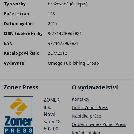
Typ vazby
brožovaná (časopis)
Počet stran
148
Datum vydání
2017
ISBN tištěné knihy
9-771473-968821
EAN
9771473968821
Katalogové číslo
ZOM2012
Vydavatel
Omega Publishing Group
Zoner Press
O vydavatelství
Kontakty
ZONER
a.s.
Lidé v Zoner Press
Nové
Nabídka práce
sady 18
Odběr novinek Zoner Press
602 00
Knižní katalog