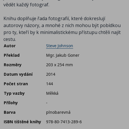
vědět každý fotograf.
Knihu doplňuje řada fotografií, které dokreslují
autorovy názory, a mnohé z nich mohou být pobídkou
pro ty, kteří by k minimalistickému přístupu chtěli najít
cestu.
Autor
Steve Johnson
Překlad
Mgr. Jakub Goner
Rozměry
203 x 254 mm
Datum vydání
2014
Počet stran
144
Typ vazby
Měkká
Přílohy
-
Barva
plnobarevná
ISBN tištěné knihy
978-80-7413-289-6