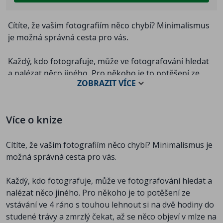
Cítíte, že vašim fotografiím něco chybí? Minimalismus
je možná správná cesta pro vás.
Každý, kdo fotografuje, může ve fotografování hledat
a nalézat něco jiného. Pro někoho je to potěšení ze
ZOBRAZIT
VÍCE
vstávání ve 4 ráno s touhou lehnout si na dvě hodiny
do studené trávy a zmrzlý čekat, až se něco objeví v
mlze na hladině rybníka. Pro jiného jde o vzrušení z
Více o knize
hektické práce ve studiu. Někoho baví jenom sledování
trendů ve vývoji techniky a porovnává vlastnosti
Cítíte, že vašim fotografiím něco chybí? Minimalismus je
nových objektivů a jiný zase jenom čte všechno, co kde
možná správná cesta pro vás.
kdo napíše, nebo se věnuje filozofování o podstatě
fotografování. Fotografie a zájem o ni může mít
Každý, kdo fotografuje, může ve fotografování hledat a
mnoho velmi odlišných podob. Mnozí z těch, kteří
nalézat něco jiného. Pro někoho je to potěšení ze
fotografují, se ale dříve nebo později zastaví a začnou
vstávání ve 4 ráno s touhou lehnout si na dvě hodiny do
přemýšlet o tom, proč vlastně fotografují a co pro ně
studené trávy a zmrzlý čekat, až se něco objeví v mlze na
fotografie znamená.