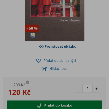
- 60 %
Prolistovat ukázku
Přidat do oblíbených
Hlídací pes
i
299 Kč
-
+
120 Kč
Přidat do košíku