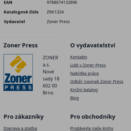
EAN
9788074132896
Katalogové číslo
ZRK1324
Vydavatel
Zoner Press
Zoner Press
O vydavatelství
Kontakty
ZONER
a.s.
Lidé v Zoner Press
Nové
Nabídka práce
sady 18
Odběr novinek Zoner Press
602 00
Knižní katalog
Brno
Blog
Pro zákazníky
Pro obchodníky
Doprava a platba
Prodávejte naše knihy