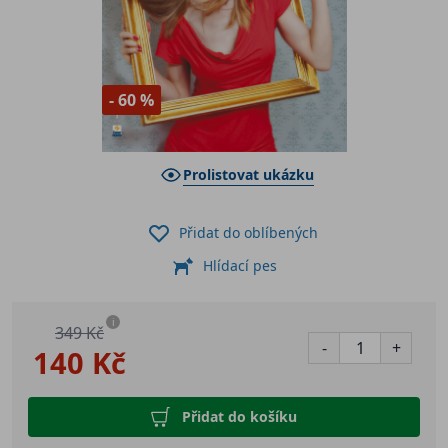
- 60 %
Prolistovat ukázku
Přidat do oblíbených
Hlídací pes
i
349 Kč
-
+
140 Kč
Přidat do košíku