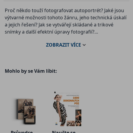
Proč někdo touží fotografovat autoportrét? Jaké jsou
výtvarné možnosti tohoto žánru, jeho technická úskalí
a jejich řešení? Jak se vytvářejí skládané a trikové
snímky a další efektní úpravy fotografií?
ZOBRAZIT
VÍCE
Nejen na tyto otázky odpovídá kniha Naučte se
fotografovat autoportrét vycházející britské
fotografické hvězdy polského původu Natalie Dybisz,
která si říká „Miss Aniela“.
Mohlo by se Vám líbit:
Důležitým poselstvím knihy je, že pro jakoukoli tvorbu
je podstatná zejména umělecká a praktická
vynalézavost, nikoli technické vybavení, které může být
opravdu skromné. Autorka však není fotografická
naivka, takže vám také sdělí, jaké vybavení považuje za
rozumné. Seznámí vás s přípravou a procesem
fotografování autoportrétu – s úpravou zevnějšku,
výběrem oblečení, rekvizit a vhodného místa pro
Průvodce
Naučte se