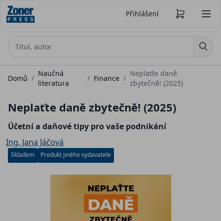
Přihlášení
Naučná
Neplaťte daně
Domů
/
/
Finance
/
literatura
zbytečně! (2025)
Neplaťte daně zbytečně! (2025)
Účetní a daňové tipy pro vaše podnikání
Ing. Jana Jáčová
Skladem
Produkt jiného vydavatele