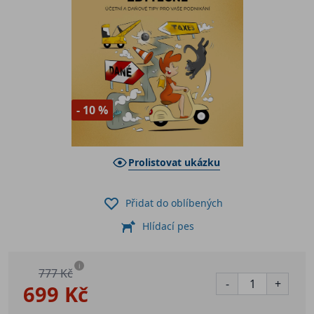
- 10 %
Prolistovat ukázku
Přidat do oblíbených
Hlídací pes
i
777 Kč
-
+
699 Kč