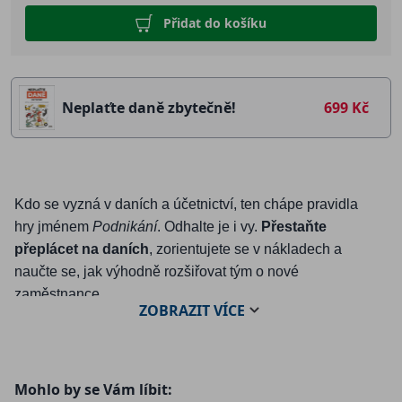
Přidat do košíku
Neplaťte daně zbytečně!
699 Kč
Kdo se vyzná v daních a účetnictví, ten chápe pravidla
hry jménem
Podnikání
. Odhalte je i vy.
Přestaňte
přeplácet na daních
, zorientujete se v nákladech a
naučte se, jak výhodně rozšiřovat tým o nové
zaměstnance.
ZOBRAZIT
VÍCE
Knihu pro vás sepsali daňoví a účetní specialisté z UOL
Účetnictví. Čtivě představí vše, co potřebuje český
podnikatel vědět, a vyprávění okoření zákulisními příběhy
Mohlo by se Vám líbit:
z praxe a praktickými tipy. Připravte se na smršť