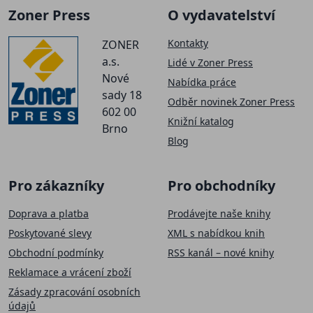
Zoner Press
O vydavatelství
Kontakty
ZONER
a.s.
Lidé v Zoner Press
Nové
Nabídka práce
sady 18
Odběr novinek Zoner Press
602 00
Knižní katalog
Brno
Blog
Pro zákazníky
Pro obchodníky
Doprava a platba
Prodávejte naše knihy
Poskytované slevy
XML s nabídkou knih
Obchodní podmínky
RSS kanál – nové knihy
Reklamace a vrácení zboží
Zásady zpracování osobních
údajů