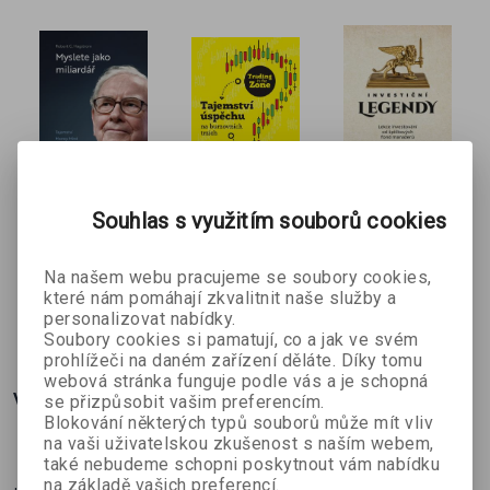
komplexních informací, které
ihned využijete ve svém
podnikání
.
Jak hladce nastartovat podnikání, datová schránka, auto v
podnikání, DPH, nemovitosti, kryptoměny... no prostě
všechna témata, na které narazíte při svém podnikání a to
hezky
uceleně v jednom svazku
. A pozor tím to nekončí!
S kolegy pro vás sledujeme informace, které obsahuje a
Myslete
Trading in
Investiční
díky webovému odkazu si můžete kdykoliv ověřit, jestli
Souhlas s využitím souborů cookies
jako
the Zone -
legendy
nějaký údaj nebyl legislativně pozměněn. Věříme, že tento
Robert G.
Mark Douglas
Ronald W.
miliardář
upravené
servis oceníte.
Na našem webu pracujeme se soubory cookies,
Hagstrom
Chan
vydání
které nám pomáhají zkvalitnit naše služby a
332 Kč
296 Kč
332 Kč
personalizovat nabídky.
č
369 Kč
329 Kč
369 Kč
Soubory cookies si pamatují, co a jak ve svém
prohlížeči na daném zařízení děláte. Díky tomu
webová stránka funguje podle vás a je schopná
Více o knize
se přizpůsobit vašim preferencím.
Blokování některých typů souborů může mít vliv
na vaši uživatelskou zkušenost s naším webem,
také nebudeme schopni poskytnout vám nabídku
na základě vašich preferencí.