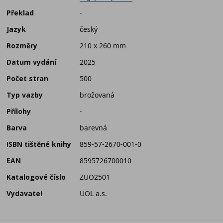
Překlad
-
Jazyk
český
Rozměry
210 x 260 mm
Datum vydání
2025
Počet stran
500
Typ vazby
brožovaná
Přílohy
-
Barva
barevná
ISBN tištěné knihy
859-57-2670-001-0
EAN
8595726700010
Katalogové číslo
ZUO2501
Vydavatel
UOL a.s.