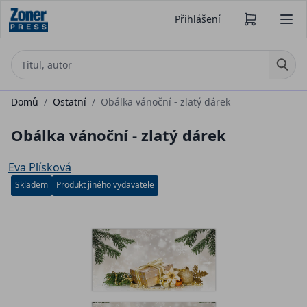
Přihlášení
Domů
/
Ostatní
/
Obálka vánoční - zlatý dárek
Obálka vánoční - zlatý dárek
Eva Plísková
Skladem
Produkt jiného vydavatele