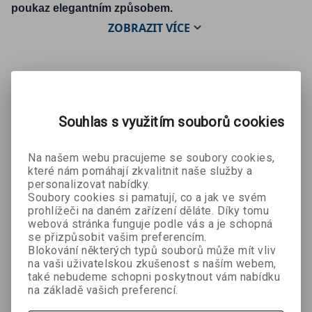
poukaz elegantním způsobem.
ZOBRAZIT
VÍCE
Mohlo by se Vám líbit:
Souhlas s využitím souborů cookies
Na našem webu pracujeme se soubory cookies,
které nám pomáhají zkvalitnit naše služby a
personalizovat nabídky.
Soubory cookies si pamatují, co a jak ve svém
prohlížeči na daném zařízení děláte. Díky tomu
webová stránka funguje podle vás a je schopná
Obálka
Vánoční
Vánoční
se přizpůsobit vašim preferencím.
vánoční -
obálka -
obálka -
Blokování některých typů souborů může mít vliv
na vaši uživatelskou zkušenost s naším webem,
Eva Plísková
dřevěný
šedá se
modrá s
také nebudeme schopni poskytnout vám nabídku
motiv
svíčkou
baňkami
na základě vašich preferencí.
17 Kč
14 Kč
14 Kč
19 Kč
15 Kč
15 Kč