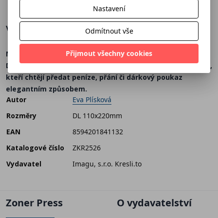
Nastavení
Více o knize
Odmítnout vše
Přijmout všechny cookies
Nenapadá vás, co dát k Vánocům pod stromeček?
Dárková vánoční obálka je ideální pro dárkové účely pro ty,
kteří chtějí předat peníze, přání či dárkový poukaz
elegantním způsobem.
Autor
Eva Plísková
Rozměry
DL 110x220mm
EAN
8594201841132
Katalogové číslo
ZKR2526
Vydavatel
Imagu, s.r.o. Kresli.to
Zoner Press
O vydavatelství