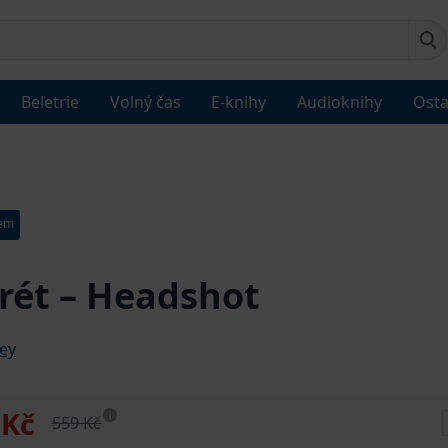
Beletrie
Volný čas
E-knihy
Audioknihy
Osta
dem
rét – Headshot
ley
 Kč
i
559 Kč