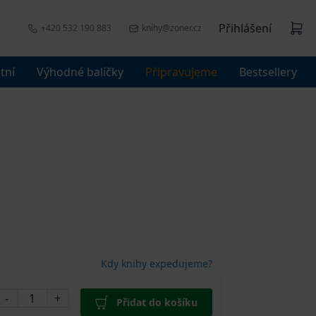
Přihlášení
+420 532 190 883
knihy@zoner.cz
tní
Výhodné balíčky
Připravujeme
Bestsellery
Kdy knihy expedujeme?
-
+
Přidat do košíku