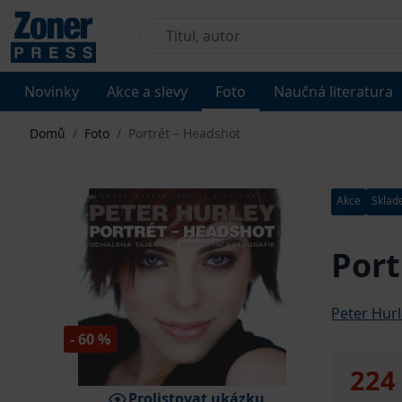
Novinky
Akce a slevy
Foto
Naučná literatura
Domů
/
Foto
/
Portrét – Headshot
Akce
Skla
Port
Peter Hur
- 60 %
224
Prolistovat ukázku