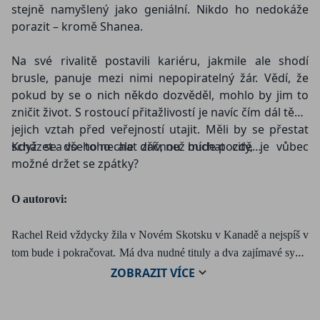
stejně namyšlený jako geniální. Nikdo ho nedokáže
porazit – kromě Shanea.
Na své rivalitě postavili kariéru, jakmile ale shodí
brusle, panuje mezi nimi nepopiratelný žár. Vědí, že
pokud by se o nich někdo dozvěděl, mohlo by jim to
zničit život. S rostoucí přitažlivostí je navíc čím dál těžší
jejich vztah před veřejností utajit. Měli by se přestat
scházet a všeho nechat dřív, než bude pozdě…
Když se do toho ale začnou míchat city, je vůbec
možné držet se zpátky?
O autorovi:
Rachel Reid vždycky žila v Novém Skotsku v Kanadě a nejspíš v
tom bude i pokračovat. Má dva nudné tituly a dva zajímavé syny.
Od dětství je fanynkou NHL, sama se do ní bohužel nikdy
ZOBRAZIT
VÍCE
neprobojovala. Miluje knihy o sexy mužích, kteří dělají sexy věci,
a o cool ženách, které jsou prostě skvělé. Můžete ji sledovat na