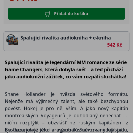
Přidat do košíku
Spalující rivalita audiokniha + e-kniha
542 Kč
Spalující rivalita je legendární MM romance ze série
Game Changers, která dobyla svět – a teď přichází
jako audioknižní zážitek, co vám rozpálí sluchátka!
Shane Hollander je hvězda světového formátu.
Nejenže má výjimečný talent, ale také bezchybnou
pověst. Hokej je pro něj vším. A jako nový kapitán
montrealských Voyageurů je odhodlaný nenechat se
ničím rozptýlit – obzvlášť ne ruským kapitánem z
Bostonu, jehož tělo i arogantní úsměv mu nedají spát.
Ilja Rozanov je jeho pravý opak. Samozvaný král ledu,