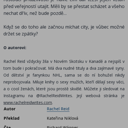
před veřejností utajit. Měli by se přestat scházet a všeho
nechat dřív, než bude pozdě…
Když se do toho ale začnou míchat city, je vůbec možné
držet se zpátky?
O autorovi:
Rachel Reid vždycky žila v Novém Skotsku v Kanadě a nejspíš v
tom bude i pokračovat. Má dva nudné tituly a dva zajímavé syny.
Od dětství je fanynkou NHL, sama se do ní bohužel nikdy
neprobojovala. Miluje knihy o sexy mužích, kteří dělají sexy věci,
a o cool ženách, které jsou prostě skvělé. Můžete ji sledovat na
Instagramu na @RachelReidWrites. Její webová stránka je
www.rachelreidwrites.com
.
Autor
Rachel Reid
Překlad
Kateřina Niklová
Čte
Richard Wágner