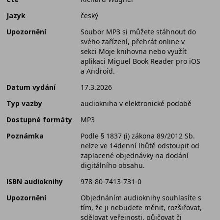
Jazyk
český
Upozornění
Soubor MP3 si můžete stáhnout do
svého zařízení, přehrát online v
sekci Moje knihovna nebo využít
aplikaci Miguel Book Reader pro iOS
a Android.
Datum vydání
17.3.2026
Typ vazby
audiokniha v elektronické podobě
Dostupné formáty
MP3
Poznámka
Podle § 1837 (i) zákona 89/2012 Sb.
nelze ve 14denní lhůtě odstoupit od
zaplacené objednávky na dodání
digitálního obsahu.
ISBN audioknihy
978-80-7413-731-0
Upozornění
Objednáním audioknihy souhlasíte s
tím, že ji nebudete měnit, rozšiřovat,
sdělovat veřejnosti, půjčovat či