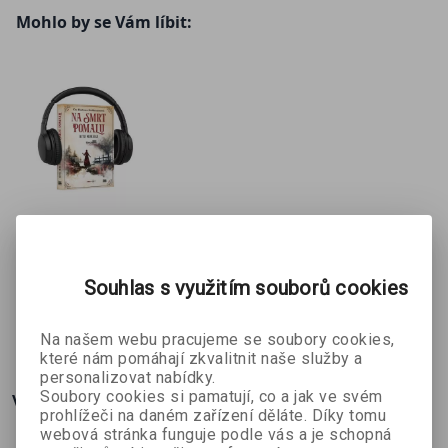
Instagramu na @RachelReidWrites. Její webová stránka je
Mohlo by se Vám líbit:
www.rachelreidwrites.com
.
Na smrt
pomalu
Ritu Mukerji
audiokniha
Souhlas s využitím souborů cookies
314 Kč
349 Kč
Na našem webu pracujeme se soubory cookies,
které nám pomáhají zkvalitnit naše služby a
personalizovat nabídky.
Soubory cookies si pamatují, co a jak ve svém
Více o knize
prohlížeči na daném zařízení děláte. Díky tomu
webová stránka funguje podle vás a je schopná