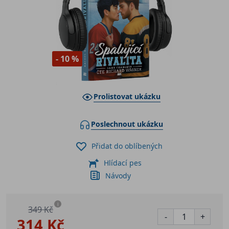
- 10 %
Prolistovat ukázku
Poslechnout ukázku
Přidat do oblíbených
Hlídací pes
Návody
i
349 Kč
-
+
314 Kč