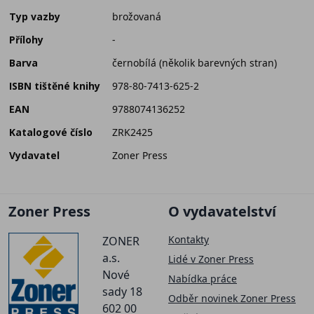
Typ vazby
brožovaná
Přílohy
-
Barva
černobílá (několik barevných stran)
ISBN tištěné knihy
978-80-7413-625-2
EAN
9788074136252
Katalogové číslo
ZRK2425
Vydavatel
Zoner Press
Zoner Press
O vydavatelství
Kontakty
ZONER
a.s.
Lidé v Zoner Press
Nové
Nabídka práce
sady 18
Odběr novinek Zoner Press
602 00