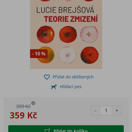
- 10 %
Přidat do oblíbených
Hlídací pes
i
399 Kč
-
+
359 Kč
Přidat do košíku