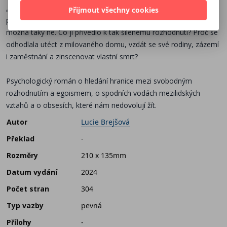
„Zbláznila ses?!“ vyhrkne Eva, když jí dojde, že si její nejlepší
Přijmout všechny cookies
přítelkyně nedělá legraci. Ano, Marie se možná zbláznila. Ale
možná taky ne. Co ji přivedlo k tak šílenému rozhodnutí? Proč se
odhodlala utéct z milovaného domu, vzdát se své rodiny, zázemí
i zaměstnání a zinscenovat vlastní smrt?
Psychologický román o hledání hranice mezi svobodným
rozhodnutím a egoismem, o spodních vodách mezilidských
vztahů a o obsesích, které nám nedovolují žít.
Autor
Lucie Brejšová
Překlad
-
Rozměry
210 x 135mm
Datum vydání
2024
Počet stran
304
Typ vazby
pevná
Přílohy
-