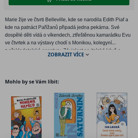
Marie žije ve čtvrti Belleville, kde se narodila Edith Piaf a
kde na patnáct Pařížanů připadá jedna pekárna. Své
dospělé děti vídá o víkendech, ztřeštěnou kamarádku Evu
ve čtvrtek a na výstavy chodí s Monikou, kolegyní
z překladatelské agentury. Závislost na italské kávě a
ZOBRAZIT
VÍCE
rebarborových dortících neřeší, partnera si nehledá a
poklidný život padesátnice si zpestřuje čtením
cestovatelských časopisů a sněním o dalekých krajinách.
Mohlo by se Vám líbit:
Až do dne, kdy se rozhodne ze svého života zmizet.
„Zbláznila ses?!“ vyhrkne Eva, když jí dojde, že si její
nejlepší přítelkyně nedělá legraci. Ano, Marie se možná
zbláznila. Ale možná taky ne. Co ji přivedlo k tak šílenému
rozhodnutí? Proč se odhodlala utéct z milovaného domu,
vzdát se své rodiny, zázemí i zaměstnání a zinscenovat
vlastní smrt?