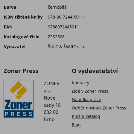
Barva
černobílá
ISBN tištěné knihy
978-80-7244-501-1
EAN
9788072445011
Katalogové číslo
ZSS2506
Vydavatel
ŠULC & ŠVARC s.r.o.
Zoner Press
O vydavatelství
Kontakty
ZONER
a.s.
Lidé v Zoner Press
Nové
Nabídka práce
sady 18
Odběr novinek Zoner Press
602 00
Knižní katalog
Brno
Blog