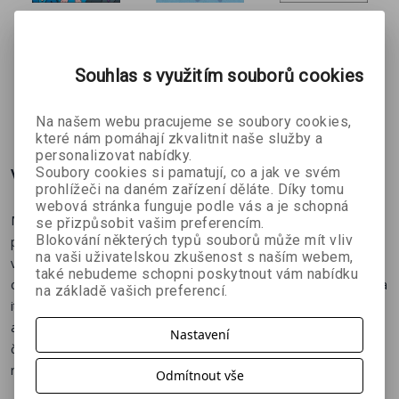
Nohama
Saturnin
Deník šílené
Psychologický román o hledání hranice mezi svobodným
Zdeněk Jirotka
napřed
matky
rozhodnutím a egoismem, o spodních vodách
Boris
Iva Lecká
Souhlas s využitím souborů cookies
Pralovszký
mezilidských vztahů a o obsesích, které nám nedovolují
žít.
269 Kč
248 Kč
314 Kč
č
299 Kč
276 Kč
349 Kč
Na našem webu pracujeme se soubory cookies,
které nám pomáhají zkvalitnit naše služby a
personalizovat nabídky.
Více o knize
Soubory cookies si pamatují, co a jak ve svém
prohlížeči na daném zařízení děláte. Díky tomu
webová stránka funguje podle vás a je schopná
Marie žije ve čtvrti Belleville, kde se narodila Edith Piaf a kde na
se přizpůsobit vašim preferencím.
Blokování některých typů souborů může mít vliv
patnáct Pařížanů připadá jedna pekárna. Své dospělé děti vídá o
na vaši uživatelskou zkušenost s naším webem,
víkendech, ztřeštěnou kamarádku Evu ve čtvrtek a na výstavy
také nebudeme schopni poskytnout vám nabídku
chodí s Monikou, kolegyní z překladatelské agentury. Závislost na
na základě vašich preferencí.
italské kávě a rebarborových dortících neřeší, partnera si nehledá
a poklidný život padesátnice si zpestřuje čtením cestovatelských
Nastavení
časopisů a sněním o dalekých krajinách. Až do dne, kdy se
rozhodne ze svého života zmizet.
Odmítnout vše