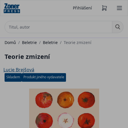
Přihlášení
Domů
/
Beletrie
/
Beletrie
/
Teorie zmizení
Teorie zmizení
Lucie Brejšová
Skladem
Produkt jiného vydavatele