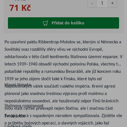
-
+
71 Kč
Přidat do košíku
Po uzavření paktu Ribbentrop-Molotov se, kterým si Německo a
Sovětský svaz rozdělily sféry vlivu ve východní Evropě,
odstartovala v této části kontinentu Stalinova územní expanze. V
letech 1939–1940 obsadil východní polovinu Polska, všechny tři
pobaltské republiky a rumunskou Besarábii, ale již koncem roku
1939 se jeho zájem stočil také k Finsku, které bylo od
Hlavní témata:
Napoleonských válek součástí ruského impéria. Kreml agresi
plánoval jako snadnou trestnou výpravu proti malému a
neposlušnému sousedovi, ale houževnatý odpor Finů bránících
Stalinova rozpínavost
svou vlast rychle překvapil nejen Stalina, ale i značnou část
Evropy, která s napadeným národem sympatizovala. Zjistěte vše
Tvrdá lekce
o průběhu bojových operací, o slavných vojácích, jako byl
Loutková vláda