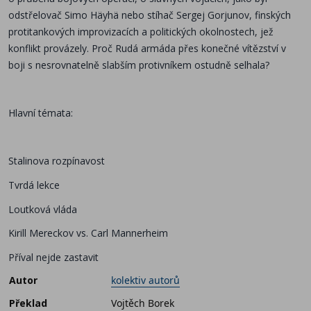
odstřelovač Simo Häyhä nebo stíhač Sergej Gorjunov, finských
protitankových improvizacích a politických okolnostech, jež
konflikt provázely. Proč Rudá armáda přes konečné vítězství v
boji s nesrovnatelně slabším protivníkem ostudně selhala?
Hlavní témata:
Stalinova rozpínavost
Tvrdá lekce
Loutková vláda
Kirill Mereckov vs. Carl Mannerheim
Příval nejde zastavit
Autor
kolektiv autorů
Překlad
Vojtěch Borek