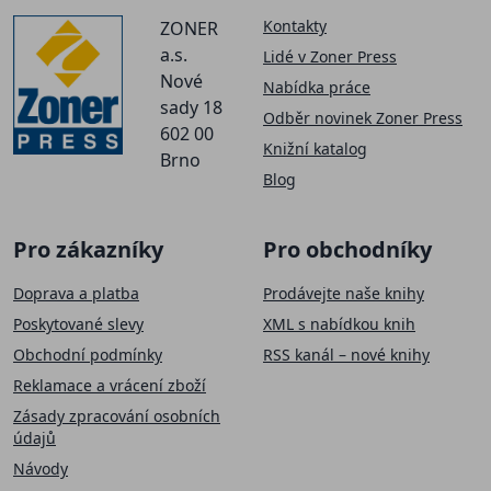
Kontakty
ZONER
a.s.
Lidé v Zoner Press
Nové
Nabídka práce
sady 18
Odběr novinek Zoner Press
602 00
Knižní katalog
Brno
Blog
Pro zákazníky
Pro obchodníky
Doprava a platba
Prodávejte naše knihy
Poskytované slevy
XML s nabídkou knih
Obchodní podmínky
RSS kanál – nové knihy
Reklamace a vrácení zboží
Zásady zpracování osobních
údajů
Návody