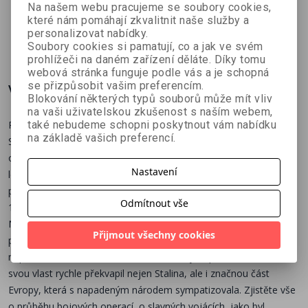
kolektiv autorů
Jiří Suchánek,
Ondřej Varaďa
1942
opevnění
2014-2015
Na našem webu pracujeme se soubory cookies,
Ivan Fuksa
které nám pomáhají zkvalitnit naše služby a
1935–1938
personalizovat nabídky.
71 Kč
269 Kč
71 Kč
č
79 Kč
299 Kč
79 Kč
Soubory cookies si pamatují, co a jak ve svém
prohlížeči na daném zařízení děláte. Díky tomu
webová stránka funguje podle vás a je schopná
se přizpůsobit vašim preferencím.
Více o knize
Blokování některých typů souborů může mít vliv
na vaši uživatelskou zkušenost s naším webem,
také nebudeme schopni poskytnout vám nabídku
Po uzavření paktu Ribbentrop-Molotov se, kterým si Německo a
na základě vašich preferencí.
Sovětský svaz rozdělily sféry vlivu ve východní Evropě,
odstartovala v této části kontinentu Stalinova územní expanze. V
Nastavení
letech 1939–1940 obsadil východní polovinu Polska, všechny tři
pobaltské republiky a rumunskou Besarábii, ale již koncem roku
Odmítnout vše
1939 se jeho zájem stočil také k Finsku, které bylo od
Napoleonských válek součástí ruského impéria. Kreml agresi
Přijmout všechny cookies
plánoval jako snadnou trestnou výpravu proti malému a
neposlušnému sousedovi, ale houževnatý odpor Finů bránících
svou vlast rychle překvapil nejen Stalina, ale i značnou část
Evropy, která s napadeným národem sympatizovala. Zjistěte vše
o průběhu bojových operací, o slavných vojácích, jako byl