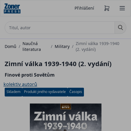
Přihlášení
Naučná
Zimní válka 1939-1940
Domů
/
/
Military
/
literatura
(2. vydání)
Zimní válka 1939-1940 (2. vydání)
Finové proti Sovětům
kolektiv autorů
Skladem
Produkt jiného vydavatele
Časopis