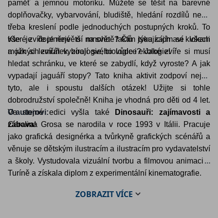
paměť a jemnou motoriku. Můžete se těšit na barevné
doplňovačky, vybarvování, bludiště, hledání rozdílů nebo
třeba kreslení podle jednoduchých postupných kroků. To
vše je doplněné o mnoho faktů týkajících se všech
Které zvíře je největší na světě? Čím jsou zajímaví klokani
možných zvířátek, zoologie, biologie i ekologie!
a jak si lemuři vybírají svého vůdce? Jaké zvíře si musí
hledat schránku, ve které se zabydlí, když vyroste? A jak
vypadají jaguáří stopy? Tato kniha aktivit zodpoví nejen
tyto, ale i spoustu dalších otázek! Užijte si tohle
dobrodružství společně! Kniha je vhodná pro děti od 4 let.
Ve stejné edici vyšla také
O autorovi:
Dinosauři: zajímavosti a
zábava
Carolina Grosa se narodila v roce 1993 v Itálii. Pracuje
!
jako grafická designérka a tvůrkyně grafických scénářů a
věnuje se dětským ilustracím a ilustracím pro vydavatelství
a školy. Vystudovala vizuální tvorbu a filmovou animaci v
Turíně a získala diplom z experimentální kinematografie.
ZOBRAZIT
VÍCE