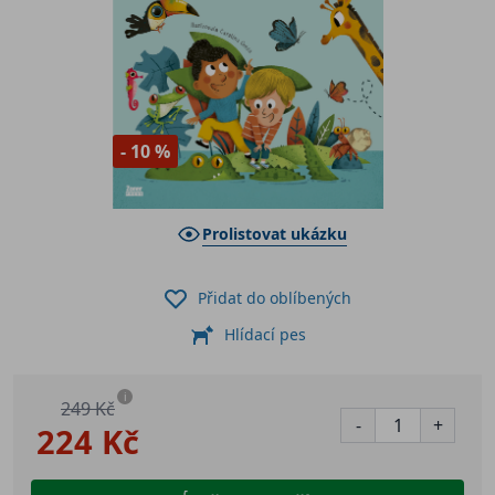
- 10 %
Prolistovat ukázku
Přidat do oblíbených
Hlídací pes
i
249 Kč
-
+
224 Kč