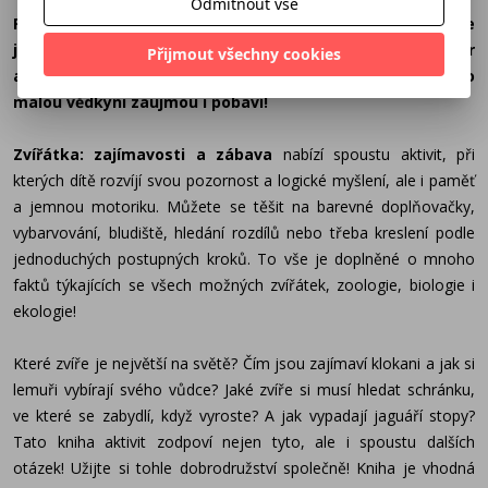
Odmítnout vše
Fascinují vaše dítě zvířata, ale na obsáhlé encyklopedie je
ještě malé? V této knížce vás čeká ideální kombinace her
Přijmout všechny cookies
a zajímavých informací, které malého zvědavce nebo
malou vědkyni zaujmou i pobaví!
Zvířátka: zajímavosti
a zábava
nabízí spoustu aktivit, při
kterých dítě rozvíjí svou pozornost a logické myšlení, ale i paměť
a jemnou motoriku. Můžete se těšit na barevné doplňovačky,
vybarvování, bludiště, hledání rozdílů nebo třeba kreslení podle
jednoduchých postupných kroků. To vše je doplněné o mnoho
faktů týkajících se všech možných zvířátek, zoologie, biologie i
ekologie!
Které zvíře je největší na světě? Čím jsou zajímaví klokani a jak si
lemuři vybírají svého vůdce? Jaké zvíře si musí hledat schránku,
ve které se zabydlí, když vyroste? A jak vypadají jaguáří stopy?
Tato kniha aktivit zodpoví nejen tyto, ale i spoustu dalších
otázek! Užijte si tohle dobrodružství společně! Kniha je vhodná