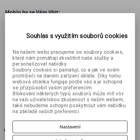
Mohlo by se Vám líbit:
Souhlas s využitím souborů cookies
Na našem webu pracujeme se soubory cookies,
které nám pomáhají zkvalitnit naše služby a
personalizovat nabídky.
Soubory cookies si pamatují, co a jak ve svém
prohlížeči na daném zařízení děláte. Díky tomu
Dráček
30
Jak přežít
webová stránka funguje podle vás a je schopná
speciál –
zábavných
středověk
se přizpůsobit vašim preferencím.
Magda
Altea Villa
Juan de
Prosvětlova
výzev
Blokování některých typů souborů může mít vliv
Andresová
Aragón
čky:
na vaši uživatelskou zkušenost s naším webem,
také nebudeme schopni poskytnout vám nabídku
Koupelna &
116 Kč
269 Kč
359 Kč
č
129 Kč
299 Kč
399 Kč
na základě vašich preferencí.
to nej!
Nastavení
Více o knize