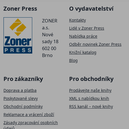
Zoner Press
O vydavatelství
Kontakty
ZONER
a.s.
Lidé v Zoner Press
Nové
Nabídka práce
sady 18
Odběr novinek Zoner Press
602 00
Knižní katalog
Brno
Blog
Pro zákazníky
Pro obchodníky
Doprava a platba
Prodávejte naše knihy
Poskytované slevy
XML s nabídkou knih
Obchodní podmínky
RSS kanál – nové knihy
Reklamace a vrácení zboží
Zásady zpracování osobních
údajů