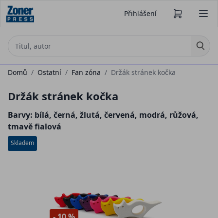
Přihlášení
Domů
/
Ostatní
/
Fan zóna
/
Držák stránek kočka
Držák stránek kočka
Barvy: bílá, černá, žlutá, červená, modrá, růžová,
tmavě fialová
Skladem
- 10 %