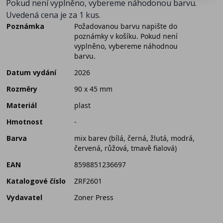
Pokud není vyplněno, vybereme náhodonou barvu.
Uvedená cena je za 1 kus.
Poznámka
Požadovanou barvu napište do
poznámky v košíku. Pokud není
vyplněno, vybereme náhodnou
barvu.
Datum vydání
2026
Rozměry
90 x 45 mm
Materiál
plast
Hmotnost
-
Barva
mix barev (bílá, černá, žlutá, modrá,
červená, růžová, tmavě fialová)
EAN
8598851236697
Katalogové číslo
ZRF2601
Vydavatel
Zoner Press