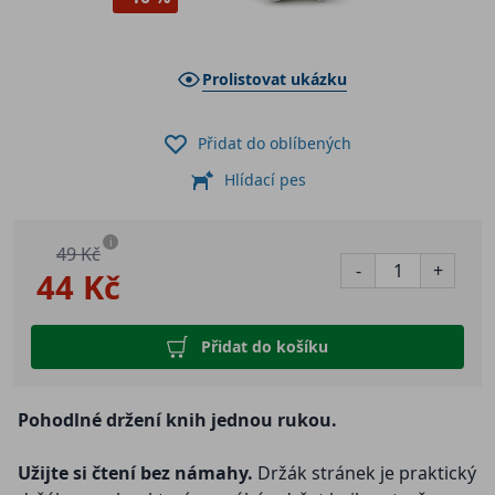
Prolistovat ukázku
Přidat do oblíbených
Hlídací pes
i
49 Kč
-
+
44 Kč
Přidat do košíku
Pohodlné držení knih jednou rukou.
Užijte si čtení bez námahy.
Držák stránek je praktický