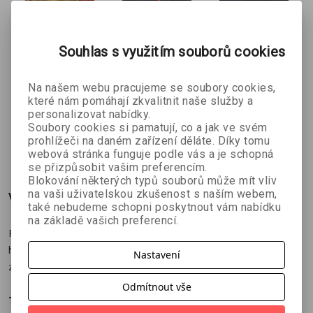
když na to Tyler nedbá, brzy zjistí, že divočina může skrývat ty
nejhlubší a nejtemnější strachy, jaké člověk zná.
Souhlas s využitím souborů cookies
Smyčka
Tam uvnitř
Rodinka
Na našem webu pracujeme se soubory cookies,
Honza Vojtíšek
Kealan Patrick
Urobora
které nám pomáhají zkvalitnit naše služby a
Burke
Ondřej Kocáb
personalizovat nabídky.
Soubory cookies si pamatují, co a jak ve svém
prohlížeči na daném zařízení děláte. Díky tomu
314 Kč
269 Kč
359 Kč
č
349 Kč
299 Kč
399 Kč
webová stránka funguje podle vás a je schopná
se přizpůsobit vašim preferencím.
Blokování některých typů souborů může mít vliv
na vaši uživatelskou zkušenost s naším webem,
Více o knize
také nebudeme schopni poskytnout vám nabídku
na základě vašich preferencí.
Před sedmnácti lety se Tyler Barton narodil ve Skalnatých
horách, zatímco byli jeho rodiče na túře. Toho dne jeho matka
Nastavení
zmizela a už ji nikdo nikdy nespatřil.
Odmítnout vše
Teď se historie opakuje.