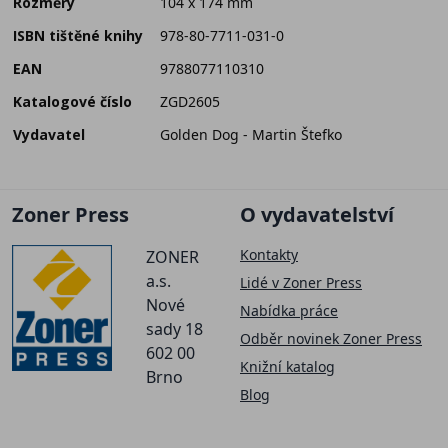
Rozměry
104 x 174 mm
ISBN tištěné knihy
978-80-7711-031-0
EAN
9788077110310
Katalogové číslo
ZGD2605
Vydavatel
Golden Dog - Martin Štefko
Zoner Press
O vydavatelství
Kontakty
ZONER
a.s.
Lidé v Zoner Press
Nové
Nabídka práce
sady 18
Odběr novinek Zoner Press
602 00
Knižní katalog
Brno
Blog