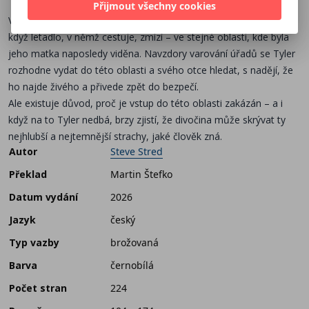
Přijmout všechny cookies
V den sedmnáctého výročí jejího zmizení letí Tylerův otec domů,
když letadlo, v němž cestuje, zmizí – ve stejné oblasti, kde byla
jeho matka naposledy viděna. Navzdory varování úřadů se Tyler
rozhodne vydat do této oblasti a svého otce hledat, s nadějí, že
ho najde živého a přivede zpět do bezpečí.
Ale existuje důvod, proč je vstup do této oblasti zakázán – a i
když na to Tyler nedbá, brzy zjistí, že divočina může skrývat ty
nejhlubší a nejtemnější strachy, jaké člověk zná.
Autor
Steve Stred
Překlad
Martin Štefko
Datum vydání
2026
Jazyk
český
Typ vazby
brožovaná
Barva
černobílá
Počet stran
224