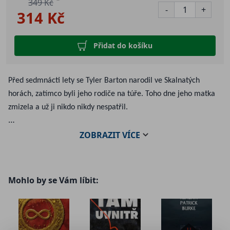
349 Kč
-
+
314 Kč
Přidat do košíku
Před sedmnácti lety se Tyler Barton narodil ve Skalnatých
horách, zatímco byli jeho rodiče na túře. Toho dne jeho matka
zmizela a už ji nikdo nikdy nespatřil.
ZOBRAZIT
VÍCE
Teď se historie opakuje.
V den sedmnáctého výročí jejího zmizení letí Tylerův otec
domů, když letadlo, v němž cestuje, zmizí – ve stejné oblasti,
Mohlo by se Vám líbit:
kde byla jeho matka naposledy viděna. Navzdory varování
úřadů se Tyler rozhodne vydat do této oblasti a svého otce
hledat, s nadějí, že ho najde živého a přivede zpět do bezpečí.
Ale existuje důvod, proč je vstup do této oblasti zakázán – a i