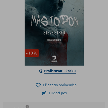
- 10 %
Prolistovat ukázku
Přidat do oblíbených
Hlídací pes
i