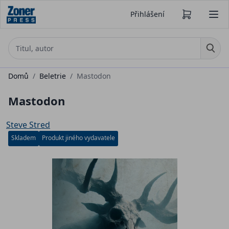
Přihlášení
Domů
/
Beletrie
/
Mastodon
Mastodon
Steve Stred
Skladem
Produkt jiného vydavatele