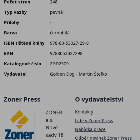
Počet stran
248
Typ vazby
pevná
Přílohy
-
Barva
černobílá
ISBN tištěné knihy
978-80-53027-29-8
EAN
9788053027298
Katalogové číslo
ZGD2509
Vydavatel
Golden Dog - Martin Štefko
Zoner Press
O vydavatelství
Kontakty
ZONER
a.s.
Lidé v Zoner Press
Nové
Nabídka práce
sady 18
Odběr novinek Zoner Press