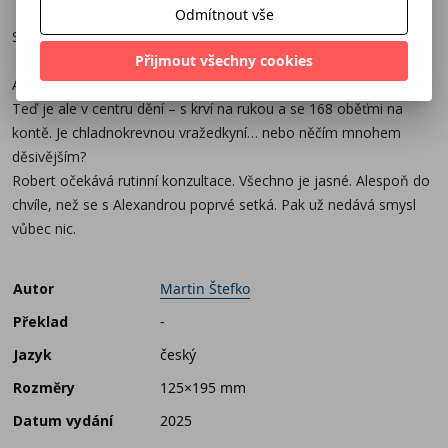
Odmítnout vše
Stačí jen poslouchat.
Přijmout všechny cookies
Alexandra je obyčejná žena, která nikdy netoužila po pozornosti.
Teď je ale v centru dění – s krví na rukou a se 168 oběťmi na
kontě. Je chladnokrevnou vražedkyní… nebo něčím mnohem
děsivějším?
Robert očekává rutinní konzultace. Všechno je jasné. Alespoň do
chvíle, než se s Alexandrou poprvé setká. Pak už nedává smysl
vůbec nic.
Autor
Martin Štefko
Překlad
-
Jazyk
český
Rozměry
125×195 mm
Datum vydání
2025