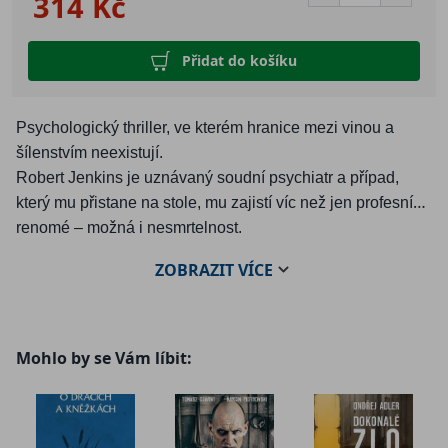
314 Kč
Přidat do košíku
Psychologický thriller, ve kterém hranice mezi vinou a
šílenstvím neexistují.
Robert Jenkins je uznávaný soudní psychiatr a případ,
který mu přistane na stole, mu zajistí víc než jen profesní
renomé – možná i nesmrtelnost.
ZOBRAZIT
VÍCE
Stačí jen poslouchat.
Alexandra je obyčejná žena, která nikdy netoužila po
pozornosti. Teď je ale v centru dění – s krví na rukou a se
Mohlo by se Vám líbit:
168 oběťmi na kontě. Je chladnokrevnou vražedkyní…
nebo něčím mnohem děsivějším?
Robert očekává rutinní konzultace. Všechno je jasné.