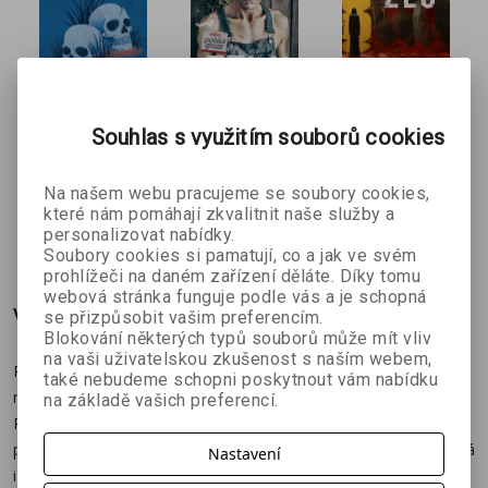
Alespoň do chvíle, než se s Alexandrou poprvé setká. Pak
už nedává smysl vůbec nic.
O dracích a
Folk
Dokonalé
Souhlas s využitím souborů cookies
Tomasz
kněžkách
zlo
Czarny a
Tereza
Ondřej Adler
Na našem webu pracujeme se soubory cookies,
Marcin
Kadečková
které nám pomáhají zkvalitnit naše služby a
Piotrowski
359 Kč
224 Kč
269 Kč
personalizovat nabídky.
č
399 Kč
249 Kč
299 Kč
Soubory cookies si pamatují, co a jak ve svém
prohlížeči na daném zařízení děláte. Díky tomu
webová stránka funguje podle vás a je schopná
Více o knize
se přizpůsobit vašim preferencím.
Blokování některých typů souborů může mít vliv
na vaši uživatelskou zkušenost s naším webem,
Psychologický thriller, ve kterém hranice mezi vinou a šílenstvím
také nebudeme schopni poskytnout vám nabídku
neexistují.
na základě vašich preferencí.
Robert Jenkins je uznávaný soudní psychiatr a případ, který mu
přistane na stole, mu zajistí víc než jen profesní renomé – možná
Nastavení
i nesmrtelnost.