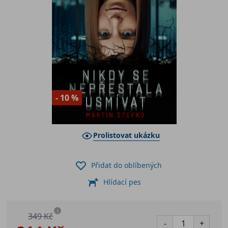
- 10 %
Prolistovat ukázku
Přidat do oblíbených
Hlídací pes
i
349 Kč
-
+