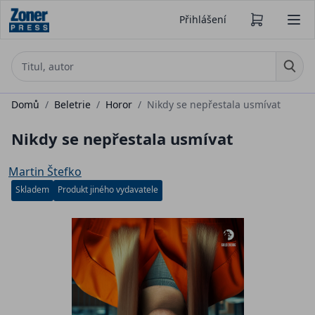
Přihlášení
Domů
/
Beletrie
/
Horor
/
Nikdy se nepřestala usmívat
Nikdy se nepřestala usmívat
Martin Štefko
Skladem
Produkt jiného vydavatele