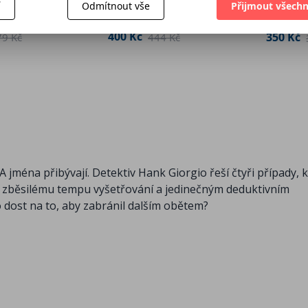
Gillian French
í
Odmítnout vše
Přijmout všechn
400 Kč
350 Kč
79 Kč
444 Kč
 A jména přibývají. Detektiv Hank Giorgio řeší čtyři případy, 
ho zběsilému tempu vyšetřování a jedinečným deduktivním
dost na to, aby zabránil dalším obětem?