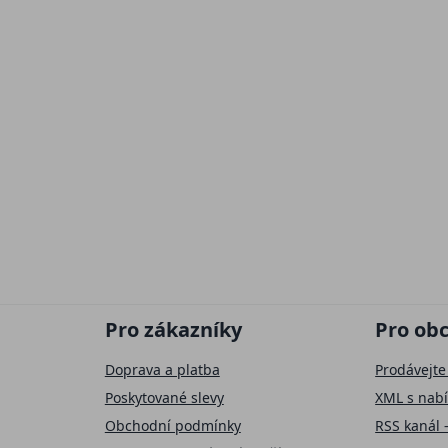
Pro zákazníky
Pro ob
Doprava a platba
Prodávejte
Poskytované slevy
XML s nab
Obchodní podmínky
RSS kanál 