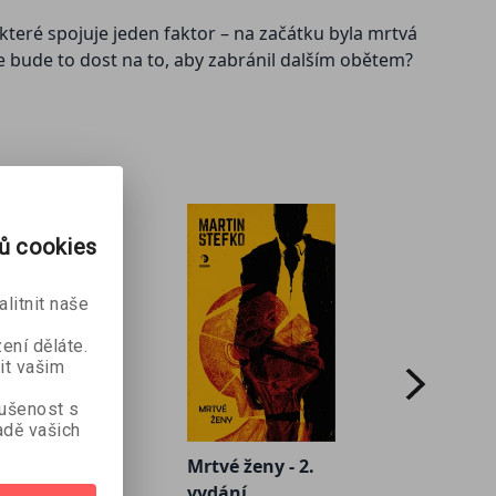
, které spojuje jeden faktor – na začátku byla mrtvá
 bude to dost na to, aby zabránil dalším obětem?
rů cookies
litnit naše
ení děláte.
it vašim
kušenost s
dě vašich
 pravdu
Mrtvé ženy - 2.
stler
Šumav
vydání