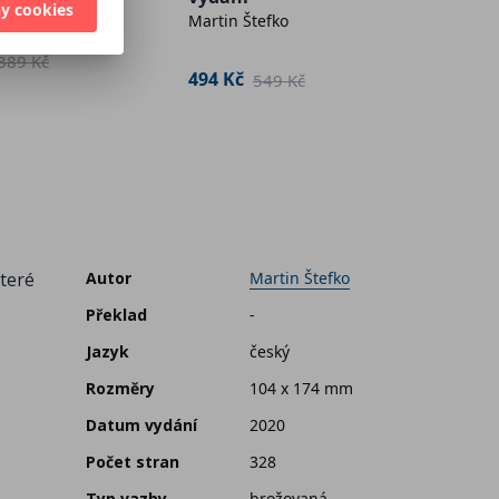
Pamět
y cookies
Martin Štefko
Václav
389 Kč
494 Kč
549 Kč
269 K
které
Autor
Martin Štefko
Překlad
-
Jazyk
český
Rozměry
104 x 174 mm
Datum vydání
2020
Počet stran
328
Typ vazby
brožovaná