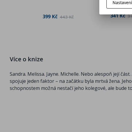
Nastaven
 Kč
341 Kč
3
399 Kč
443 Kč
Více o knize
Sandra. Melissa. Jayne. Michelle. Nebo alespoň její část.
spojuje jeden faktor – na začátku byla mrtvá žena. Je
schopnostem možná nestačí jeho kolegové, ale bude to 