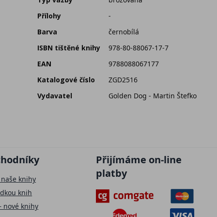
Přílohy
-
Barva
černobílá
ISBN tištěné knihy
978-80-88067-17-7
EAN
9788088067177
Katalogové číslo
ZGD2516
Vydavatel
Golden Dog - Martin Štefko
chodníky
Přijímáme on-line
platby
 naše knihy
ídkou knih
– nové knihy