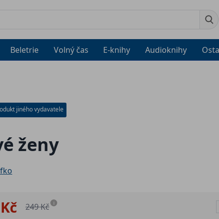
Beletrie
Volný čas
E-knihy
Audioknihy
Osta
odukt jiného vydavatele
vé ženy
efko
 Kč
i
249 Kč