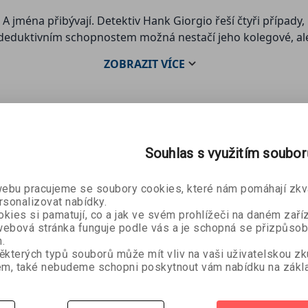
. A jména přibývají. Detektiv Hank Giorgio řeší čtyři případy
deduktivním schopnostem možná nestačí jeho kolegové, ale
ZOBRAZIT
VÍCE
Souhlas s využitím soubo
bu pracujeme se soubory cookies, které nám pomáhají zkva
rsonalizovat nabídky.
kies si pamatují, co a jak ve svém prohlížeči na daném zaříz
ebová stránka funguje podle vás a je schopná se přizpůsob
.
ěkterých typů souborů může mít vliv na vaši uživatelskou z
m, také nebudeme schopni poskytnout vám nabídku na zákla
Šestnáct let beze
Hra na
sdóttir
Bonnie Ki
stopy