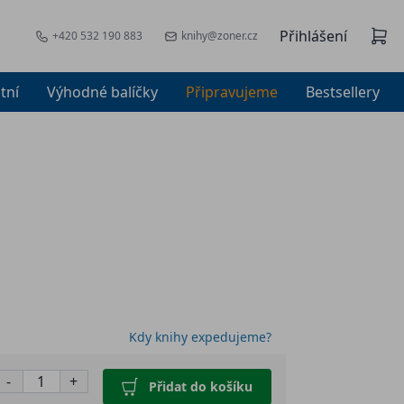
Přihlášení
+420 532 190 883
knihy@zoner.cz
tní
Výhodné balíčky
Připravujeme
Bestsellery
Kdy knihy expedujeme?
-
+
Přidat do košíku