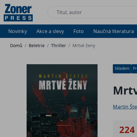
Novinky
Akce a slevy
Foto
Naučná literatura
Domů
/
Beletrie
/
Thriller
/
Mrtvé ženy
Skladem
Pr
Mrt
Martin Št
224