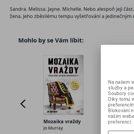
Sandra. Melissa. Jayne. Michelle. Nebo alespoň její část
žena. Jeho zběsilému tempu vyšetřování a jedinečným 
Mohlo by se Vám líbit:
Na našem we
služby a pe
Soubory coo
Díky tomu w
preferencím
Blokování n
naším webe
tická
Liška
Mozaika vraždy
preferencí.
xistuje
Sólveig Pál
Jo Murray
Hughes)