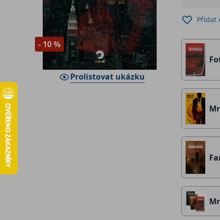
Přidat
- 10 %
Fo
Prolistovat ukázku
Mr
Fa
Mr