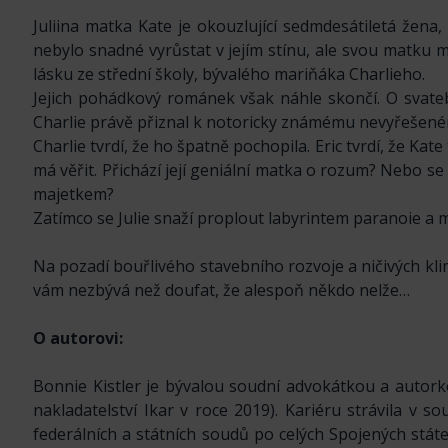
Juliina matka Kate je okouzlující sedmdesátiletá žena, 
nebylo snadné vyrůstat v jejím stínu, ale svou matku 
lásku ze střední školy, bývalého mariňáka Charlieho.
Jejich pohádkový románek však náhle skončí. O svatebn
Charlie právě přiznal k notoricky známému nevyřešenému
Charlie tvrdí, že ho špatně pochopila. Eric tvrdí, že Kate
má věřit. Přichází její geniální matka o rozum? Nebo se
majetkem?
Zatímco se Julie snaží proplout labyrintem paranoie a my
Na pozadí bouřlivého stavebního rozvoje a ničivých kl
vám nezbývá než doufat, že alespoň někdo nelže…
O autorovi:
Bonnie Kistler je bývalou soudní advokátkou a autor
nakladatelství Ikar v roce 2019). Kariéru strávila v 
federálních a státních soudů po celých Spojených stá