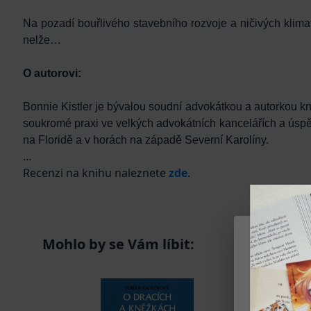
Na pozadí bouřlivého stavebního rozvoje a ničivých klim
nelže…
O autorovi:
Bonnie Kistler je bývalou soudní advokátkou a autorkou k
soukromé praxi ve velkých advokátních kancelářích a úsp
na Floridě a v horách na západě Severní Karolíny.
Recenzi na knihu naleznete
zde
.
Mohlo by se Vám líbit:
Na našem we