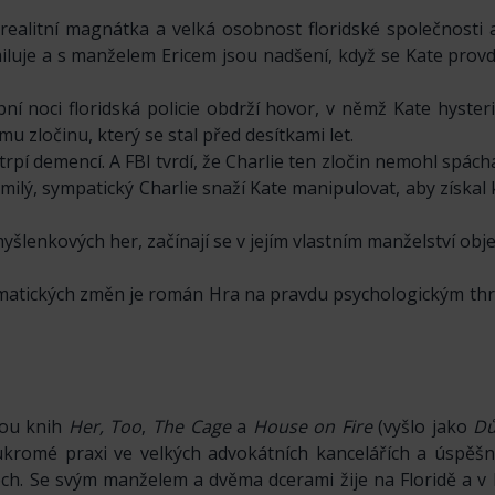
realitní magnátka a velká osobnost floridské společnosti a p
miluje a s manželem Ericem jsou nadšení, když se Kate pro
í noci floridská policie obdrží hovor, v němž Kate hyster
 zločinu, který se stal před desítkami let.
 trpí demencí. A FBI tvrdí, že Charlie ten zločin nemohl spácha
 milý, sympatický Charlie snaží Kate manipulovat, aby získal
šlenkových her, začínají se v jejím vlastním manželství obje
imatických změn je román Hra na pravdu psychologickým thr
kou knih
Her, Too
,
The Cage
a
House on Fire
(vyšlo jako
Dů
soukromé praxi ve velkých advokátních kancelářích a úspěš
tech. Se svým manželem a dvěma dcerami žije na Floridě a 