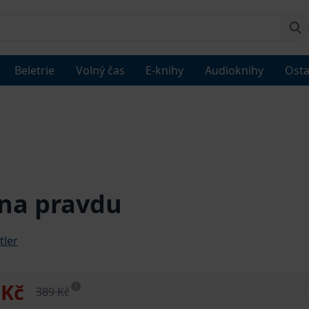
Beletrie
Volný čas
E-knihy
Audioknihy
Osta
na pravdu
tler
 Kč
i
389 Kč