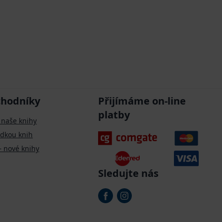
chodníky
Přijímáme on-line
platby
 naše knihy
ídkou knih
– nové knihy
Sledujte nás