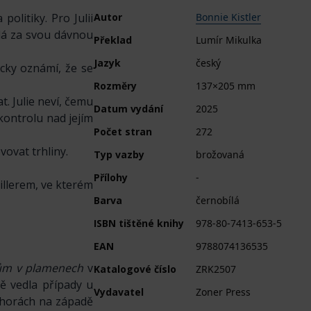
olitiky. Pro Julii
Autor
Bonnie Kistler
vdá za svou dávnou
Překlad
Lumír Mikulka
Jazyk
český
icky oznámí, že se
Rozměry
137×205 mm
t. Julie neví, čemu
Datum vydání
2025
 kontrolu nad jejím
Počet stran
272
vovat trhliny.
Typ vazby
brožovaná
Přílohy
-
illerem, ve kterém
Barva
černobílá
ISBN tištěné knihy
978-80-7413-653-5
EAN
9788074136535
m v plamenech
v
Katalogové číslo
ZRK2507
ně vedla případy u
Vydavatel
Zoner Press
v horách na západě