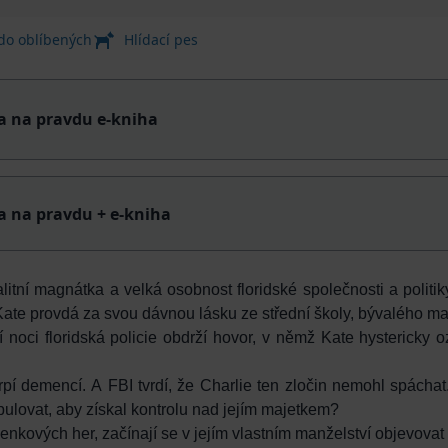
 do oblíbených
Hlídací pes
a na pravdu e-kniha
a na pravdu + e-kniha
litní magnátka a velká osobnost floridské společnosti a politiky
ate provdá za svou dávnou lásku ze střední školy, bývalého ma
noci floridská policie obdrží hovor, v němž Kate hystericky 
trpí demencí. A FBI tvrdí, že Charlie ten zločin nemohl spáchat
ulovat, aby získal kontrolu nad jejím majetkem?
nkových her, začínají se v jejím vlastním manželství objevovat t