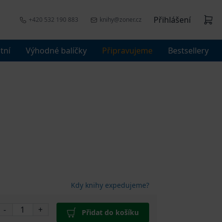
Přihlášení
+420 532 190 883
knihy@zoner.cz
tní
Výhodné balíčky
Připravujeme
Bestsellery
Kdy knihy expedujeme?
-
+
Přidat do košíku