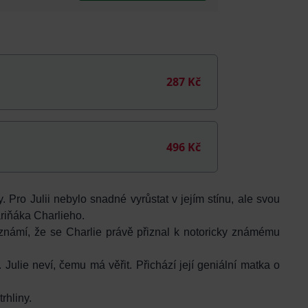
287 Kč
496 Kč
. Pro Julii nebylo snadné vyrůstat v jejím stínu, ale svou
riňáka Charlieho.
oznámí, že se Charlie právě přiznal k notoricky známému
. Julie neví, čemu má věřit. Přichází její geniální matka o
rhliny.