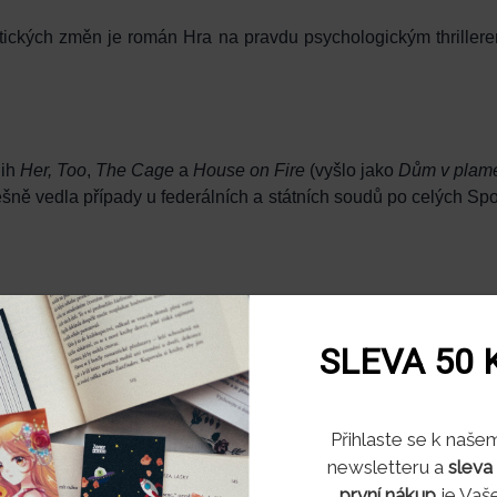
atických změn je román Hra na pravdu psychologickým thrille
nih
Her, Too
,
The Cage
a
House on Fire
(vyšlo jako
Dům v plam
ěšně vedla případy u federálních a státních soudů po celých S
ZOBRAZIT
VÍCE
SLEVA 50 
Souhlas s využitím soubo
Přihlaste se k naše
newsletteru a
sleva
bu pracujeme se soubory cookies, které nám pomáhají zkva
první nákup
je Vaše