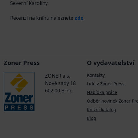
Severní Karolíny.
Recenzi na knihu naleznete
zde
.
Zoner Press
O vydavatelství
Kontakty
ZONER a.s.
Nové sady 18
Lidé v Zoner Press
602 00 Brno
Nabídka práce
Odběr novinek Zoner Pr
Knižní katalog
Blog