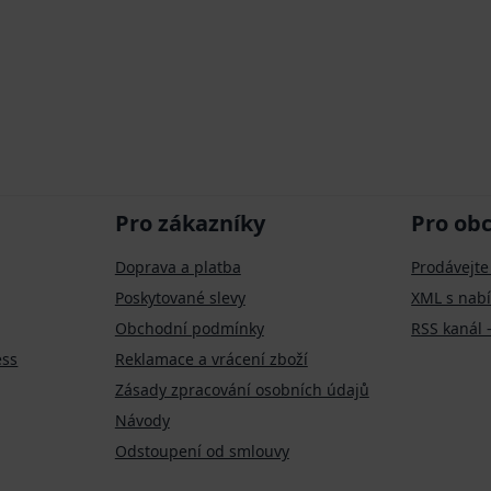
Pro zákazníky
Pro ob
Doprava a platba
Prodávejte
Poskytované slevy
XML s nab
Obchodní podmínky
RSS kanál 
ess
Reklamace a vrácení zboží
Zásady zpracování osobních údajů
Návody
Odstoupení od smlouvy