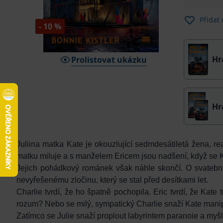
Přidat
- 10 %
Hr
Prolistovat ukázku
Hr
Juliina matka Kate je okouzlující sedmdesátiletá žena, rea
matku miluje a s manželem Ericem jsou nadšení, když se K
Jejich pohádkový románek však náhle skončí. O svatební 
nevyřešenému zločinu, který se stal před desítkami let.
Charlie tvrdí, že ho špatně pochopila. Eric tvrdí, že Kate 
rozum? Nebo se milý, sympatický Charlie snaží Kate manip
Zatímco se Julie snaží proplout labyrintem paranoie a myšle