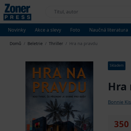
Novinky
Akce a slevy
Foto
Naučná literatura
Domů
/
Beletrie
/
Thriller
/
Hra na pravdu
Skladem
Hra 
Bonnie Kis
350