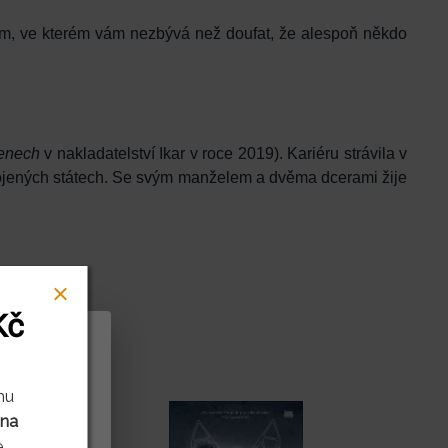
rem, ve kterém vám nezbývá než doufat, že alespoň někdo
enech
v nakladatelství Ikar v roce 2019). Kariéru strávila v
pojených státech. Se svým manželem a dvěma dcerami žije
Kč
rů cookies
mu
 na
litnit naše
.