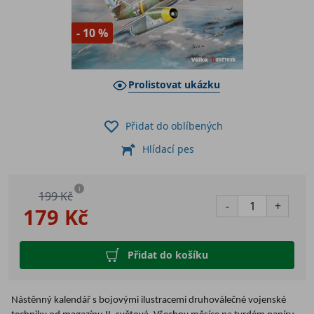
- 10 %
Prolistovat ukázku
Přidat do oblíbených
Hlídací pes
i
199 Kč
-
+
179 Kč
Přidat do košíku
Nástěnný kalendář s bojovými ilustracemi druhoválečné vojenské