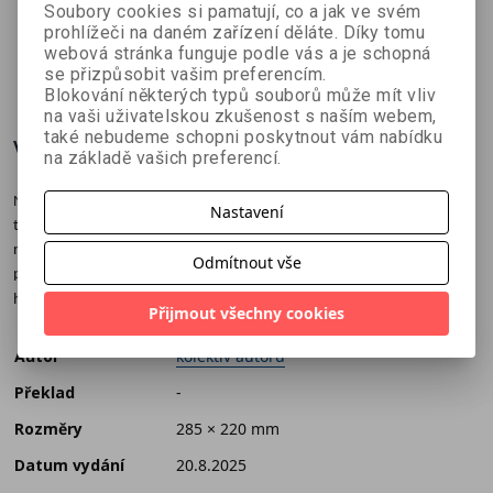
kolektiv autorů
kolektiv autorů
Filip Škoda
plánovací
kalendář
kalendář
Soubory cookies si pamatují, co a jak ve svém
prohlížeči na daném zařízení děláte. Díky tomu
kalendář
2026 -
2026
webová stránka funguje podle vás a je schopná
2026
prázdný
179 Kč
179 Kč
152 Kč
č
199 Kč
199 Kč
169 Kč
se přizpůsobit vašim preferencím.
Blokování některých typů souborů může mít vliv
na vaši uživatelskou zkušenost s naším webem,
také nebudeme schopni poskytnout vám nabídku
Více o knize
na základě vašich preferencí.
Nástěnný kalendář s bojovými ilustracemi druhoválečné vojenské
Nastavení
techniky od magazínu II. světová. Všechny měsíce na tvrdém papíru,
rozložený formát 285×440 mm. Navíc i prosinec 2025! Svátky,
Odmítnout vše
prázdniny, významné dny + seznam českých a slovenských vojensko-
historických akcí. Novinka od autorů magazínu II. světová!
Přijmout všechny cookies
Autor
kolektiv autorů
Překlad
-
Rozměry
285 × 220 mm
Datum vydání
20.8.2025