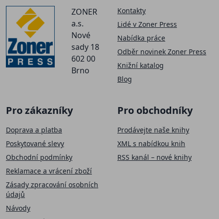
Kontakty
ZONER
a.s.
Lidé v Zoner Press
Nové
Nabídka práce
sady 18
Odběr novinek Zoner Press
602 00
Knižní katalog
Brno
Blog
Pro zákazníky
Pro obchodníky
Doprava a platba
Prodávejte naše knihy
Poskytované slevy
XML s nabídkou knih
Obchodní podmínky
RSS kanál – nové knihy
Reklamace a vrácení zboží
Zásady zpracování osobních
údajů
Návody