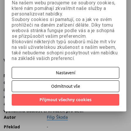
Na našem webu pracujeme se soubory cookies,
které nám pomáhají zkvalitnit naše služby a
Dráčkův
Nástěnný
Dráček
personalizovat nabídky.
nástěnný
kalendář
speciál -
Soubory cookies si pamatují, co a jak ve svém
kolektiv autorů
kolektiv autorů
Anna
rodinný
2026 -
Prosvětlova
prohlížeči na daném zařízení děláte. Díky tomu
Bergmannová
webová stránka funguje podle vás a je schopná
plánovací
Historie 2.
čky:
se přizpůsobit vašim preferencím.
kalendář
světové
Džungle &
179 Kč
179 Kč
116 Kč
č
199 Kč
199 Kč
129 Kč
Blokování některých typů souborů může mít vliv
2026
války
to nej!
na vaši uživatelskou zkušenost s naším webem,
také nebudeme schopni poskytnout vám nabídku
na základě vašich preferencí.
Více o knize
Nastavení
Nástěnný plánovací kalendář až pro 5 členů rodiny.
Obsahuje všechno, co správný rodinný kalendář má mít:
Odmítnout vše
české kalendárium, svátky, významné dny, výzvy pro
celou rodinu. To vše zpracováno ilustracemi oblíbeného
Přijmout všechny cookies
autora. S naším kalendářem vám neuteče žádná
významná událost či kroužek pro děti.
Autor
Filip Škoda
Překlad
-