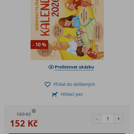
- 10 %
Prolistovat ukázku
Přidat do oblíbených
Hlídací pes
i
169 Kč
-
+
152 Kč