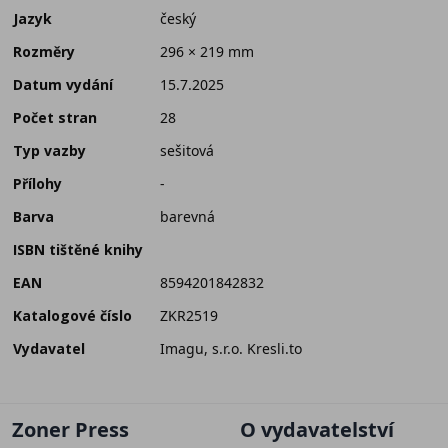
Jazyk
český
Rozměry
296 × 219 mm
Datum vydání
15.7.2025
Počet stran
28
Typ vazby
sešitová
Přílohy
-
Barva
barevná
ISBN tištěné knihy
EAN
8594201842832
Katalogové číslo
ZKR2519
Vydavatel
Imagu, s.r.o. Kresli.to
Zoner Press
O vydavatelství