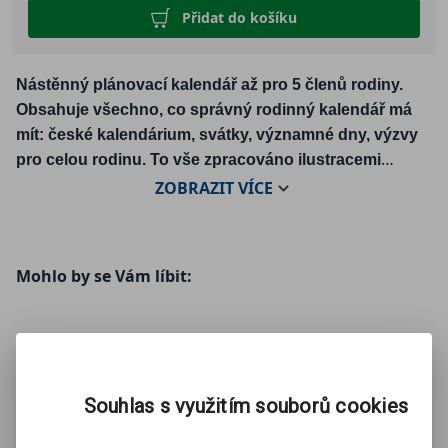
Přidat do košíku
Nástěnný plánovací kalendář až pro 5 členů rodiny.
Obsahuje všechno, co správný rodinný kalendář má
mít: české kalendárium, svátky, významné dny, výzvy
pro celou rodinu. To vše zpracováno ilustracemi
oblíbeného autora. S naším kalendářem vám neuteče
ZOBRAZIT
VÍCE
žádná významná událost či kroužek pro děti.
Mohlo by se Vám líbit:
Souhlas s využitím souborů cookies