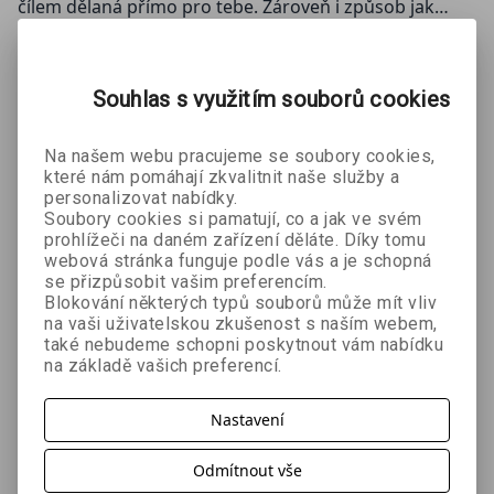
čílem dělaná přímo pro tebe. Zároveň i způsob jak
vyjádřit svou lásku k sérii
Game Changers
.
ZOBRAZIT
VÍCE
Ať už si ji připnete na batoh, džínovou bundu nebo na
Souhlas s využitím souborů cookies
naši novou plátěnou tašku Game Changers, tento malý
detail okamžitě prozradí, že víte, co znamená skutečná
Mohlo by se Vám líbit:
Na našem webu pracujeme se soubory cookies,
(nejen) hokejová vášeň.
které nám pomáhají zkvalitnit naše služby a
personalizovat nabídky.
Soubory cookies si pamatují, co a jak ve svém
prohlížeči na daném zařízení děláte. Díky tomu
webová stránka funguje podle vás a je schopná
se přizpůsobit vašim preferencím.
Blokování některých typů souborů může mít vliv
na vaši uživatelskou zkušenost s naším webem,
také nebudeme schopni poskytnout vám nabídku
na základě vašich preferencí.
Spalující
Spalující
Spalující
rivalita
rivalita e-
rivalita
Nastavení
Rachel Reid
Rachel Reid
Rachel Reid
audiokniha
kniha
Odmítnout vše
314 Kč
296 Kč
359 Kč
č
349 Kč
329 Kč
399 Kč