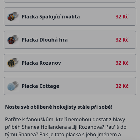
Placka Spalující rivalita
32 Kč
Placka Dlouhá hra
32 Kč
Placka Rozanov
32 Kč
Placka Cottage
32 Kč
Noste své oblíbené hokejisty stále při sobě!
Patříte k fanouškům, kteří nemohou dostat z hlavy
příběh Shanea Hollandera a Ilji Rozanova? Patříš do
týmu Shanea? Pak je tato placka s jeho jménem a