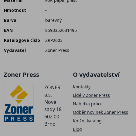
Materiál
kov, papír, plast
Hmotnost
-
Barva
barevný
EAN
8593352631495
Katalogové číslo
ZRP2603
Vydavatel
Zoner Press
Zoner Press
O vydavatelství
Kontakty
ZONER
a.s.
Lidé v Zoner Press
Nové
Nabídka práce
sady 18
Odběr novinek Zoner Press
602 00
Knižní katalog
Brno
Blog