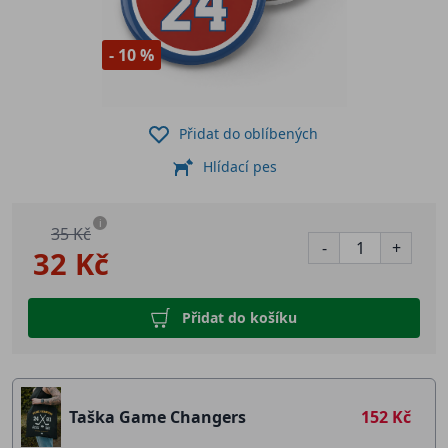
- 10 %
Přidat do oblíbených
Hlídací pes
i
35 Kč
-
+
32 Kč
Přidat do košíku
Taška Game Changers
152 Kč