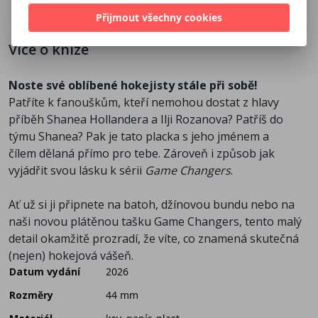
Přijmout všechny cookies
Více o knize
Noste své oblíbené hokejisty stále při sobě!
Patříte k fanouškům, kteří nemohou dostat z hlavy
příběh Shanea Hollandera a Ilji Rozanova? Patříš do
týmu Shanea? Pak je tato placka s jeho jménem a
čílem dělaná přímo pro tebe. Zároveň i způsob jak
vyjádřit svou lásku k sérii
Game Changers
.
Ať už si ji připnete na batoh, džínovou bundu nebo na
naši novou plátěnou tašku Game Changers, tento malý
detail okamžitě prozradí, že víte, co znamená skutečná
(nejen) hokejová vášeň.
Datum vydání
2026
Rozměry
44 mm