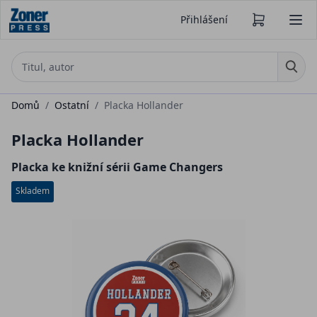
Přihlášení
Domů
/
Ostatní
/
Placka Hollander
Placka Hollander
Placka ke knižní sérii Game Changers
Skladem