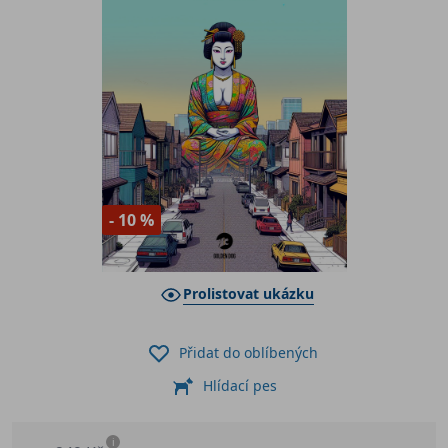
- 10 %
Prolistovat ukázku
Přidat do oblíbených
Hlídací pes
i