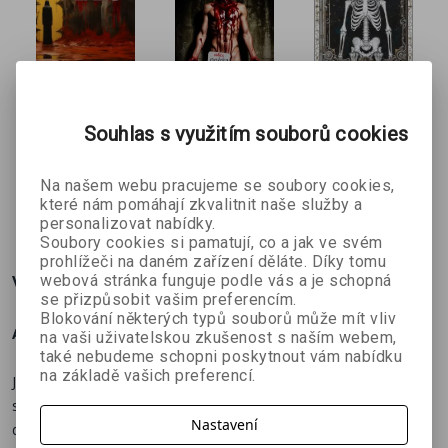
zachránit Pornoland a nový přátele a znova zlegalizovat
pornografii v našem světě? (Jasně, že jo, jinak by tohle čtení
byla pěkná blbost, ale stejně si chcete přečíst, jak to dokázali.)
Dokonalé
Galerie
Hrob pod
Tohle je příběh plnej drsnýho sexu i drsnýho poselství. Je to
Souhlas s využitím souborů cookies
Karolina
zlo
schody
absurdní a budete si chtít vrznout. Protože tohle je zatracenej
Kaczkowska
Ondřej Adler
Ida
Nekovaříková
Pornoland!
Na našem webu pracujeme se soubory cookies,
které nám pomáhají zkvalitnit naše služby a
269 Kč
224 Kč
359 Kč
č
299 Kč
249 Kč
399 Kč
personalizovat nabídky.
Soubory cookies si pamatují, co a jak ve svém
prohlížeči na daném zařízení děláte. Díky tomu
Více o knize
webová stránka funguje podle vás a je schopná
se přizpůsobit vašim preferencím.
Blokování některých typů souborů může mít vliv
A do háje, porno je nelegální!
na vaši uživatelskou zkušenost s naším webem,
také nebudeme schopni poskytnout vám nabídku
na základě vašich preferencí.
Jako fakt. Pornohvězdy jsou zločinci, porno stránky jsou
systematicky mazaný, zapomeňte i na lehkou erotiku. Tohle se
Nastavení
děje v našem světě. Ale co teprve Pornoland!