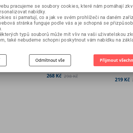
bu pracujeme se soubory cookies, které nám pomáhají zkva
rsonalizovat nabídky.
kies si pamatují, co a jak ve svém prohlížeči na daném zaříz
ebová stránka funguje podle vás a je schopná se přizpůsob
.
ěkterých typů souborů může mít vliv na vaši uživatelskou z
í a
m, také nebudeme schopni poskytnout vám nabídku na zákla
Tvoříme z filcu
ro
EKO šit
Marcela Přidalová
torů
Debbie S
í
Odmítnout vše
Přijmout všechn
98 Kč
268 Kč
298 Kč
219 Kč