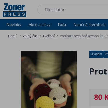
Novinky
Akce a slevy
Foto
Naučná literatura
Domů
/
Volný čas
/
Tvoření
/
Protistresová háčkovaná koule
Skladem
Pr
Prot
80 