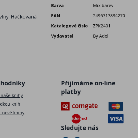
Barva
Mix barev
EAN
2496717834270
é vlny. Háčkovaná
Katalogové číslo
ZPK2401
Vydavatel
By Adel
chodníky
Přijímáme on-line
platby
 naše knihy
ídkou knih
– nové knihy
Sledujte nás