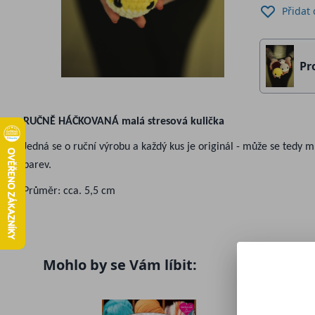
Přidat
Pr
RUČNĚ HÁČKOVANÁ malá stresová kulička
Jedná se o ruční výrobu a každý kus je originál - může se tedy mí
barev.
Průměr: cca. 5,5 cm
Mohlo by se Vám líbit: