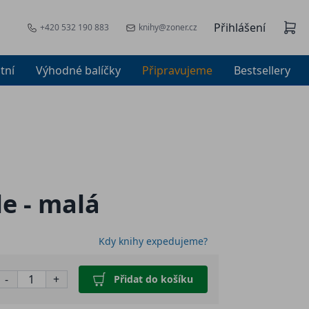
Přihlášení
+420 532 190 883
knihy@zoner.cz
tní
Výhodné balíčky
Připravujeme
Bestsellery
e - malá
Kdy knihy expedujeme?
-
+
Přidat do košíku