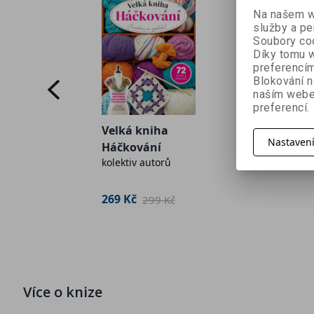
Na našem we
služby a pe
Soubory coo
Díky tomu w
preferencím
Blokování n
Háčkován
naším webe
preferencí.
pletení p
ro
kolektiv au
každého
Velká kniha
Nastaven
Háčkování
on
349 Kč
kolektiv autorů
4
 Kč
269 Kč
299 Kč
Více o knize