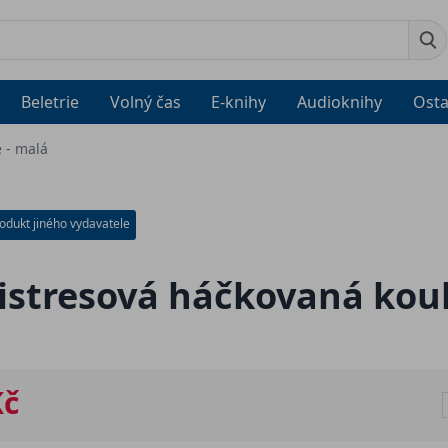
Beletrie
Volný čas
E-knihy
Audioknihy
Osta
 - malá
odukt jiného vydavatele
istresová háčkovaná koul
Kč