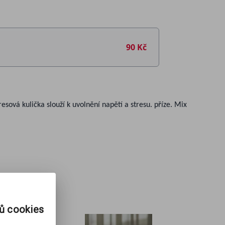
90 Kč
resová kulička slouží k uvolnění napětí a stresu. příze. Mix
rů cookies