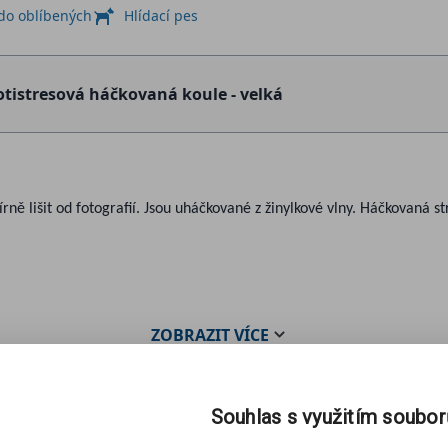
 do oblíbených
Hlídací pes
otistresová háčkovaná koule - velká
rně lišit od fotografií. Jsou uháčkované z žinylkové vlny. Háčkovaná st
ZOBRAZIT
VÍCE
Souhlas s využitím soubo