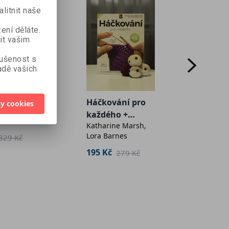
litnit naše
ení děláte.
it vašim
kušenost s
dě vašich
í
Amig
hore
Háčkování pro
y cookies
Háčko
každého +
Sara H
Katharine Marsh,
protistresová
Lora Barnes
329 Kč
háčkovaná
269 K
koule
195 Kč
279 Kč