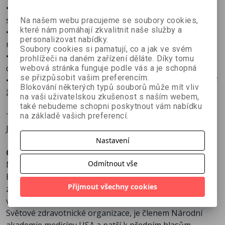
• Miliony žen přišly zbytečně o zdravé vaječníky, protože
se dlouho ignorovalo skutečné místo vzniku rakoviny.
Na našem webu pracujeme se soubory cookies,
které nám pomáhají zkvalitnit naše služby a
• Rutinní podávání antibiotik ničí mikrobiom a zvyšuje
personalizovat nabídky.
riziko obezity, astmatu, diabetu a duševních poruch.
Soubory cookies si pamatují, co a jak ve svém
• Vejce a cholesterol se nestaly obětním beránkem kvůli
prohlížeči na daném zařízení děláte. Díky tomu
důkazům, ale vínem hlasitých jednotlivců.
webová stránka funguje podle vás a je schopná
se přizpůsobit vašim preferencím.
• Hormonální substituční terapie může udělat pro zdraví
Blokování některých typů souborů může mít vliv
žen nad padesát let víc než kteříkoli jiný lék v historii.
na vaši uživatelskou zkušenost s naším webem,
také nebudeme schopni poskytnout vám nabídku
na základě vašich preferencí.
Tato kniha není útokem na vědu.
Je možné dostát jejím ideálům.
Nastavení
O autorovi:
Odmítnout vše
Marty Makary
Britsko-americký lékař, chirurg a odborník na
Přijmout všechny cookies
zdravotnictví z Univerzity Johnse Hopkinse, kde je také
vedoucí transplantační chirurgie. Působil ve vedení
Světové zdravotnické organizace, je členem Národní