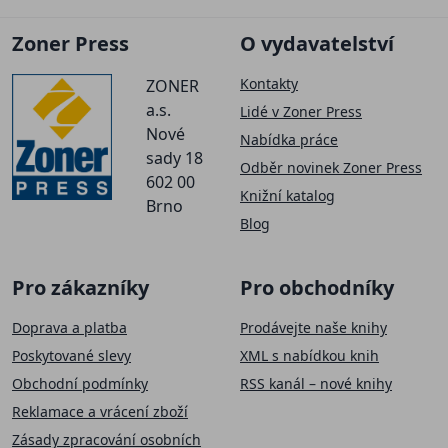
Zoner Press
O vydavatelství
Kontakty
ZONER
a.s.
Lidé v Zoner Press
Nové
Nabídka práce
sady 18
Odběr novinek Zoner Press
602 00
Knižní katalog
Brno
Blog
Pro zákazníky
Pro obchodníky
Doprava a platba
Prodávejte naše knihy
Poskytované slevy
XML s nabídkou knih
Obchodní podmínky
RSS kanál – nové knihy
Reklamace a vrácení zboží
Zásady zpracování osobních