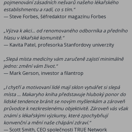
pojmenování zásadních nešvarů našeho lékařského
establishmentu a radí, co s tím.“
— Steve Forbes, šéfredaktor magazínu Forbes
„Výzva k akci... od renomovaného odborníka a předního
hlasu v lékařské komunitě.“
— Kavita Patel, profesorka Stanfordovy univerzity
„Slepá místa medicíny vám zaručeně zajistí minimálně
jedno: změní vám život.“
— Mark Gerson, investor a filantrop
„I chytří a motivovaní lidé mají sklon vytvářet si slepá
místa ... Makaryho kniha představuje hluboký ponor do
lidské tendence bránit se novým myšlenkám a zároveň
průvodce k nezkreslenému objektivitě. Zároveň vás však
známí s lékařskými výzkumy, které zpochybňují
konvenční a mění naše chápání zdraví.“
— Scott Smith, CEO společnosti TRUE Network