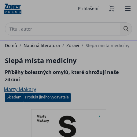
Přihlášení
Domů
/
Naučná literatura
/
Zdraví
/
Slepá místa medicíny
Slepá místa medicíny
Příběhy bolestných omylů, které ohrožují naše
zdraví
Marty Makary
Skladem
Produkt jiného vydavatele