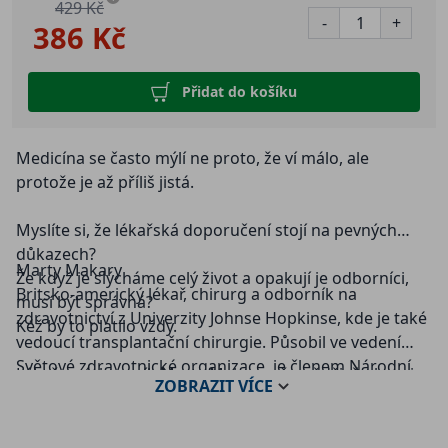
429 Kč
-
+
386 Kč
Přidat do košíku
Medicína se často mýlí ne proto, že ví málo, ale
protože je až příliš jistá.
Myslíte si, že lékařská doporučení stojí na pevných
důkazech?
Marty Makary
Že když je slýcháme celý život a opakují je odborníci,
Britsko-americký lékař, chirurg a odborník na
musí být správná?
zdravotnictví z Univerzity Johnse Hopkinse, kde je také
Kéž by to platilo vždy.
vedoucí transplantační chirurgie. Působil ve vedení
Světové zdravotnické organizace, je členem Národní
Lékař a výzkumník Marty Makary přesvědčivě ukazuje,
ZOBRAZIT
VÍCE
akademie medicíny USA a patří k předním hlasům
že i medicína má svá slepá místa. Tedy oblasti, kde se
prosazujícím větší transparentnost a inovace ve
odborný konsenzus změnil v dogma, kde se přestaly
zdravotní péči.
klást otázky a kde špatná interpretace dat a tlak