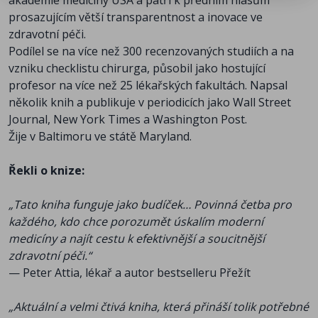
akademie medicíny USA a patří k předním hlasům
prosazujícím větší transparentnost a inovace ve
zdravotní péči.
Podílel se na více než 300 recenzovaných studiích a na
vzniku checklistu chirurga, působil jako hostující
profesor na více než 25 lékařských fakultách. Napsal
několik knih a publikuje v periodicích jako Wall Street
Journal, New York Times a Washington Post.
Žije v Baltimoru ve státě Maryland.
Řekli o knize:
„Tato kniha funguje jako budíček… Povinná četba pro
každého, kdo chce porozumět úskalím moderní
medicíny a najít cestu k efektivnější a soucitnější
zdravotní péči.“
— Peter Attia, lékař a autor bestselleru Přežít
„Aktuální a velmi čtivá kniha, která přináší tolik potřebné