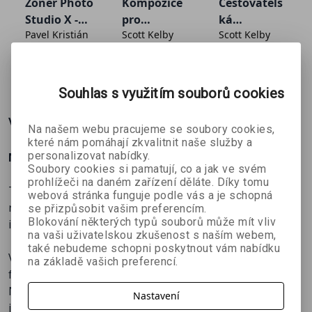
• Naučíte se pracovat se světlem i kompozicí.
Zoner Photo
Kompozice
Cestovatels
• Seznámíte se s úpravami fotek i tím, jak chytře využít
Studio X -
pro
ká
AI.
Pavel Kristián
Scott Kelby
Scott Kelby
Úpravy
fotografy
fotografie +
fotografií v
e-kniha
Na 200+ stranách najdete přehledně vysvětlené
modulu
239 Kč
439 Kč
545 Kč
č
399 Kč
549 Kč
778 Kč
základy fotografování i principy úprav v Zoner Studiu.
Vyvolat
Souhlas s využitím souborů cookies
Více o knize
Na našem webu pracujeme se soubory cookies,
které nám pomáhají zkvalitnit naše služby a
personalizovat nabídky.
Naučte se dělat skvělé fotky!
Soubory cookies si pamatují, co a jak ve svém
prohlížeči na daném zařízení děláte. Díky tomu
Tato kniha vás uvede do světa fotografie a bude s vámi
webová stránka funguje podle vás a je schopná
na každém kroku. Objevte 200+ stran tipů, návodů a
se přizpůsobit vašim preferencím.
Blokování některých typů souborů může mít vliv
inspirace.
na vaši uživatelskou zkušenost s naším webem,
také nebudeme schopni poskytnout vám nabídku
Velká lekce focení a úprav vás provede celým procesem
na základě vašich preferencí.
focení – od nastavení fotoaparátu až po finální úpravy.
Naučí vás rozumět světlu, barvám i kompozici a ukáže,
Nastavení
jak zachránit snímky, které se napoprvé úplně