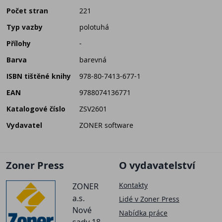
Počet stran
221
Typ vazby
polotuhá
Přílohy
-
Barva
barevná
ISBN tištěné knihy
978-80-7413-677-1
EAN
9788074136771
Katalogové číslo
ZSV2601
Vydavatel
ZONER software
Zoner Press
O vydavatelství
Kontakty
ZONER
a.s.
Lidé v Zoner Press
Nové
Nabídka práce
sady 18