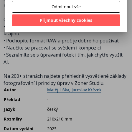
nepovedly.
Odmítnout vše
Co se naučíte:
Přijmout všechny cookies
• Zjistíte, jak si nastavit fotoaparát pro portrét, street i
krajinu.
• Pochopíte formát RAW a proč je dobré ho používat.
• Naučíte se pracovat se světlem i kompozicí.
• Seznámíte se s úpravami fotek i tím, jak chytře využít
AI.
Na 200+ stranách najdete přehledně vysvětlené základy
fotografování i principy úprav v Zoner Studiu.
Autor
Matěj Liška, Jaroslav Krézek
Překlad
-
Jazyk
český
Rozměry
210x210 mm
Datum vydání
2025