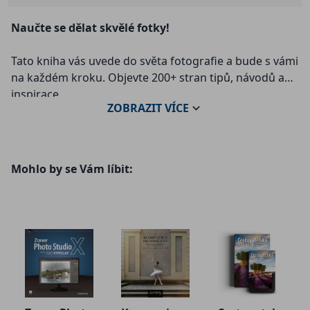
Naučte se dělat skvělé fotky!
Tato kniha vás uvede do světa fotografie a bude s vámi
na každém kroku. Objevte 200+ stran tipů, návodů a
inspirace.
ZOBRAZIT
VÍCE
Velká lekce focení a úprav vás provede celým
procesem focení – od nastavení fotoaparátu až po
finální úpravy.
Mohlo by se Vám líbit:
Naučí vás rozumět světlu, barvám i kompozici a ukáže,
jak zachránit snímky, které se napoprvé úplně
nepovedly.
Co se naučíte:
• Zjistíte, jak si nastavit fotoaparát pro portrét, street i
krajinu.
• Pochopíte formát RAW a proč je dobré ho používat.