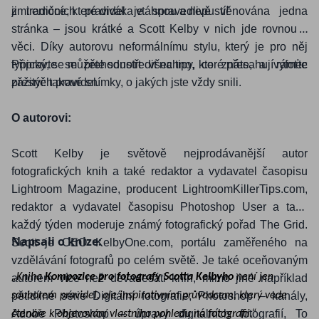
jimi emoce, které diváka vtáhnou a nepustí!
z tradičních pravidel je spravedlivě věnována jedna
stránka – jsou krátké a Scott Kelby v nich jde rovnou k
věci. Díky autorovu neformálnímu stylu, který je pro něj
typický, se můžete soustředit na tipy, které přesahují rámec
Připravte se přehodnotit všechno, co znáte, a vyfoťte
zažitých pravidel.
přesně takové snímky, o jakých jste vždy snili.
O autorovi:
Scott Kelby je světově nejprodávanější autor
fotografických knih a také redaktor a vydavatel časopisu
Lightroom Magazine, producent LightroomKillerTips.com,
redaktor a vydavatel časopisu Photoshop User a také
každý týden moderuje známý fotografický pořad The Grid.
Napsali o knize:
Scott je CEO KelbyOne.com, portálu zaměřeného na
vzdělávání fotografů po celém světě. Je také oceňovaným
„Kniha
Kompozice pro fotografy
Scotta Kelbyho
není jen
autorem více než devadesáti knih, mimo jiné například
pětidílné série Digitální fotografie, Photoshop – kanály,
souborem pravidel, ale inspirativním průvodcem, který vede
Adobe Photoshop – úpravy digitálních fotografií, To
čtenáře k objevování vlastního pohledu na fotografii.“