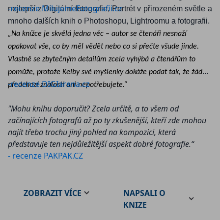
-recenze MilujemeFotografii.cz
nejlepší z Digitální fotografie, Portrét v přirozeném světle a
.
mnoho dalších knih o Photoshopu, Lightroomu a fotografii
„Na knížce je skvělá jedna věc – autor se čtenáři nesnaží
opakovat vše, co by měl vědět nebo co si přečte všude jinde.
Vlastně se zbytečným detailům zcela vyhýbá a čtenářům to
pomůže, protože Kelby své myšlenky dokáže podat tak, že žádné
-recenze DIGIarena.cz
předchozí znalosti ani nepotřebujete.“
"Mohu knihu doporučit? Zcela určitě, a to všem od
začínajících fotografů až po ty zkušenější, kteří zde mohou
najít třeba trochu jiný pohled na kompozici, která
představuje ten nejdůležitější aspekt dobré fotografie.“
- recenze PAKPAK.CZ
ZOBRAZIT
VÍCE
NAPSALI O
KNIZE