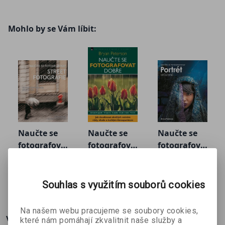
Mohlo by se Vám líbit:
Naučte se
Naučte se
Naučte se
fotografova
fotografova
fotografova
Bryan
Bryan
Bryan
t street
t dobře -
t portrét
Peterson
Peterson
Peterson
fotografie
Bryan
kreativně
Peterson
391 Kč
440 Kč
319 Kč
č
489 Kč
489 Kč
399 Kč
Souhlas s využitím souborů cookies
Na našem webu pracujeme se soubory cookies,
Více o knize
které nám pomáhají zkvalitnit naše služby a