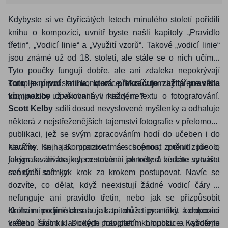
Kdybyste si ve čtyřicátých letech minulého století pořídili
knihu o kompozici, uvnitř byste našli kapitoly „Pravidlo
třetin“, „Vodicí linie“ a „Využití vzorů“. Takové „vodicí linie“
jsou známé už od 18. století, ale stále se o nich učíme.
Tyto poučky fungují dobře, ale ani zdaleka nepokrývají
komplexní podstatu kompozice. Musí v tom být přece něco
Toto je první kniha, která překračuje zažitá pravidla
víc, jinak by už všichni byli mistry, ne?
kompozice
opakovaná v každém textu o fotografování.
Scott Kelby
sdílí dosud nevyslovené myšlenky a odhaluje
některá z nejstřeženějších tajemství fotografie v přelomové
publikaci, jež se svým zpracováním hodí do učeben i do
kavárny. Kniha Kompozice má schopnost změnit způsob,
Naučíte se, jak pracovat se scénou, pokud jde o
jakým se díváte kolem sebe a jak odteď budete vytvářet
fotografování krajiny, cestování i portréty, a získáte spoustu
své další snímky.
cenných rad, jak krok za krokem postupovat. Navíc se
dozvíte, co dělat, když neexistují žádné vodicí čáry a
nefunguje ani pravidlo třetin, nebo jak se přizpůsobit
okolním podmínkám a jak to může proměnit kompozici
Kniha mimo jiné obsahuje kapitolu s tipy a triky, a dokonce
vašeho snímku. Dodejte fotografiím hloubku a vyvolejte
krátkou část o klasických pravidlech kompozice. Každému