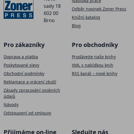
Nabídka práce
sady 18
Odběr novinek Zoner Press
602 00
Knižní katalog
Brno
Blog
Pro zákazníky
Pro obchodníky
Doprava a platba
Prodávejte naše knihy
Poskytované slevy
XML s nabídkou knih
Obchodní podmínky
RSS kanál – nové knihy
Reklamace a vrácení zboží
Zásady zpracování osobních
údajů
Návody
Odstoupení od smlouvy
Přijímáme on-line
Sledujte nás