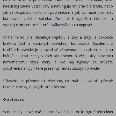
neexistují žádné vodicí čáry a nefunguje ani pravidlo třetin, nebo
jak se přizpůsobit okolním podmínkám a jak to může proměnit
kompozici vašeho snímku. Dodejte fotografiím hloubku a
vyvolejte jimi emoce, které diváka vtáhnou a nepustí!
Kniha mimo jiné obsahuje kapitolu s tipy a triky, a dokonce
krátkou část o klasických pravidlech kompozice. Každému z
tradičních pravidel je spravedlivě věnována jedna stránka – jsou
krátké a Scott Kelby v nich jde rovnou k věci. Díky autorovu
neformálnímu stylu, který je pro něj typický, se můžete
soustředit na tipy, které přesahují rámec zažitých pravidel.
Připravte se přehodnotit všechno, co znáte, a vyfoťte přesně
takové snímky, o jakých jste vždy snili.
O autorovi:
Scott Kelby je světově nejprodávanější autor fotografických knih