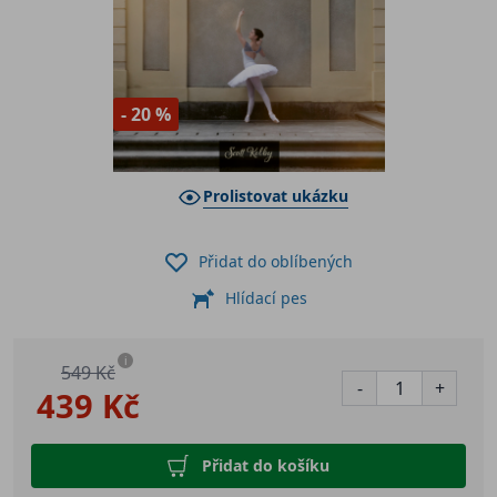
- 20 %
Prolistovat ukázku
Přidat do oblíbených
Hlídací pes
i
549 Kč
-
+
439 Kč
Přidat do košíku