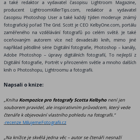
a také redaktor a vydavatel časopisu Lightroom Magazine,
producent LightroomKillerTips.com, redaktor a vydavatel
časopisu Photoshop User a také každý týden moderuje známý
fotografický pořad The Grid. Scott je CEO KelbyOne.com, portálu
zaměřeného na vzdělávání fotografů po celém světě. Je také
oceňovaným autorem více než devadesáti knih, mimo jiné
například pětidílné série Digitální fotografie, Photoshop – kanály,
Adobe Photoshop – úpravy digitálních fotografií, To nejlepší z
Digitální fotografie, Portrét v přirozeném světle a mnoho dalších
.
knih o Photoshopu, Lightroomu a fotografii
Napsali o knize:
„Kniha
Kompozice pro fotografy
Scotta Kelbyho
není jen
souborem pravidel, ale inspirativním průvodcem, který vede
čtenáře k objevování vlastního pohledu na fotografii.“
-recenze MilujemeFotografii.cz
„Na knížce je skvělá jedna věc – autor se čtenáři nesnaží