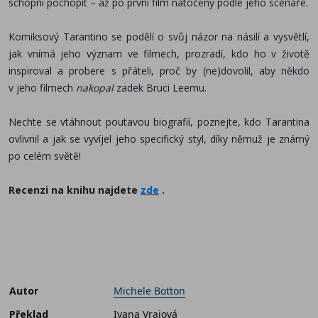
schopni pochopit – až po první film natočený podle jeho scénáře.
Komiksový Tarantino se podělí o svůj názor na násilí a vysvětlí,
jak vnímá jeho význam ve filmech, prozradí, kdo ho v životě
inspiroval a probere s přáteli, proč by (ne)dovolil, aby někdo
v jeho filmech
nakopal
zadek Bruci Leemu.
Nechte se vtáhnout poutavou biografií, poznejte, kdo Tarantina
ovlivnil a jak se vyvíjel jeho specifický styl, díky němuž je známý
po celém světě!
Recenzi na knihu najdete
zde
.
Autor
Michele Botton
Překlad
Ivana Vrajová