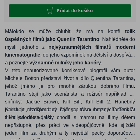
Přidat do košíku
Málokdo se může chlubit, že má na kontě
tolik
úspěšných filmů jako Quentin Tarantino
. Nahlédněte do
mysli jednoho z
nejvýznamnějších filmařů moderní
kinematografie
, do jeho vzpomínek na dětství a dospívání
a poznejte
významné milníky jeho kariéry
.
V této neautorizované komiksové biografii vám autor
Michele Botton představí život a dílo Quentina Tarantina,
jehož jméno je pro mnohé zárukou dobrého filmu.
Tarantino stojí jako scenárista a režisér například za
snímky: Jackie Brown, Kill Bill, Kill Bill 2, Hanebný
pancharti, Nespoutaný Django, Osm hrozných, Tenkrát
Kniha je rozdělená do čtyř kapitol a mapuje Tarantinův
v Hollywoodu a další.
život od dětství, kdy chodil s mámou na filmy dětem
nepřístupné, přes práci ve videopůjčovně, kde sjížděl
jeden film za druhým a ty největší pecky doporučoval