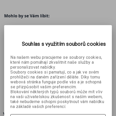
Mohlo by se Vám líbit:
Souhlas s využitím souborů cookies
Na našem webu pracujeme se soubory cookies,
které nám pomáhají zkvalitnit naše služby a
personalizovat nabídky.
The Beatles
Andy
Cosmoknig
Soubory cookies si pamatují, co a jak ve svém
- Get Back
Warhol
hts 2
prohlížeči na daném zařízení děláte. Díky tomu
The Beatles
Michele
Hannah
(České
webová stránka funguje podle vás a je schopná
Botton
Templerová
se přizpůsobit vašim preferencím.
vydání)
Blokování některých typů souborů může mít vliv
944 Kč
132 Kč
386 Kč
č
1 049 Kč
329 Kč
429 Kč
na vaši uživatelskou zkušenost s naším webem,
také nebudeme schopni poskytnout vám nabídku
na základě vašich preferencí.
Více o knize