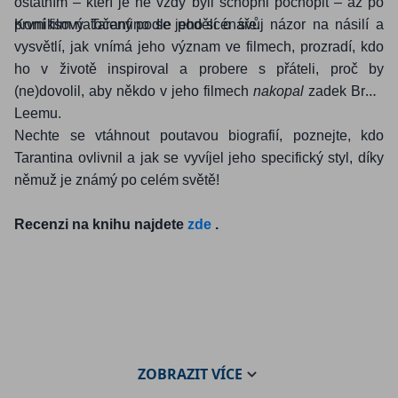
ostatním – kteří je ne vždy byli schopni pochopit – až po
první film natočený podle jeho scénáře.
Komiksový Tarantino se podělí o svůj názor na násilí a
vysvětlí, jak vnímá jeho význam ve filmech, prozradí, kdo
ho v životě inspiroval a probere s přáteli, proč by
(ne)dovolil, aby někdo v jeho filmech
nakopal
zadek Bruci
Leemu.
Nechte se vtáhnout poutavou biografií, poznejte, kdo
Tarantina ovlivnil a jak se vyvíjel jeho specifický styl, díky
němuž je známý po celém světě!
Recenzi na knihu najdete
zde
.
ZOBRAZIT
VÍCE