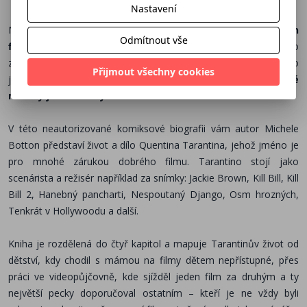
Nastavení
Málokdo se může chlubit, že má na kontě
tolik úspěšných
Odmítnout vše
filmů jako Quentin Tarantino
. Nahlédněte do mysli jednoho
z
nejvýznamnějších filmařů moderní kinematografie
, do
Přijmout všechny cookies
jeho vzpomínek na dětství a dospívání a poznejte
významné
milníky jeho kariéry
.
V této neautorizované komiksové biografii vám autor Michele
Botton představí život a dílo Quentina Tarantina, jehož jméno je
pro mnohé zárukou dobrého filmu. Tarantino stojí jako
scenárista a režisér například za snímky: Jackie Brown, Kill Bill, Kill
Bill 2, Hanebný pancharti, Nespoutaný Django, Osm hrozných,
Tenkrát v Hollywoodu a další.
Kniha je rozdělená do čtyř kapitol a mapuje Tarantinův život od
dětství, kdy chodil s mámou na filmy dětem nepřístupné, přes
práci ve videopůjčovně, kde sjížděl jeden film za druhým a ty
největší pecky doporučoval ostatním – kteří je ne vždy byli