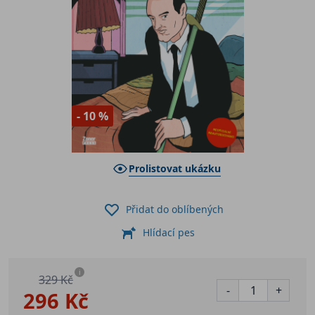
- 10 %
Prolistovat ukázku
Přidat do oblíbených
Hlídací pes
i
329 Kč
-
+
296 Kč